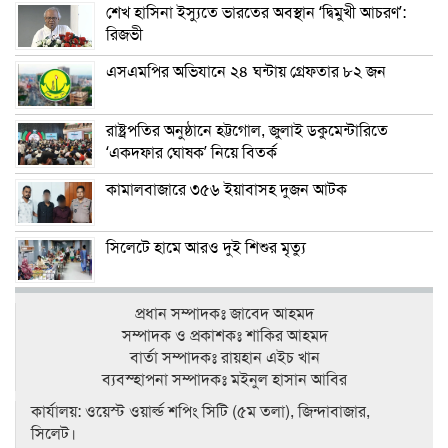
শেখ হাসিনা ইস্যুতে ভারতের অবস্থান ‘দ্বিমুখী আচরণ’:
রিজভী
এসএমপির অভিযানে ২৪ ঘন্টায় গ্রেফতার ৮২ জন
রাষ্ট্রপতির অনুষ্ঠানে হট্টগোল, জুলাই ডকুমেন্টারিতে
‘একদফার ঘোষক’ নিয়ে বিতর্ক
কামালবাজারে ৩৫৬ ইয়াবাসহ দুজন আটক
সিলেটে হামে আরও দুই শিশুর মৃত্যু
প্রধান সম্পাদকঃ জাবেদ আহমদ
সম্পাদক ও প্রকাশকঃ শাকির আহমদ
বার্তা সম্পাদকঃ রায়হান এইচ খান
ব‍্যবস্হাপনা সম্পাদকঃ মইনুল হাসান আবির
কার্যালয়: ওয়েস্ট ওয়ার্ল্ড শপিং সিটি (৫ম তলা), জিন্দাবাজার,
সিলেট।