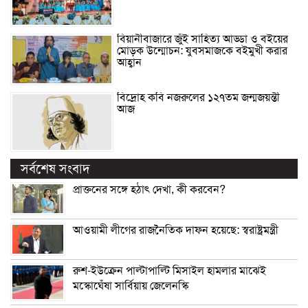
বিয়ানীবাজারে জুঁই সাহিত্য আড্ডা ও বইয়ের
মোড়ক উন্মোচন: যুবসমাজকে বইমুখী করার
আহ্বান
বিদ্রোহ কবি নজরুলের ১২৭তম জন্মজয়ন্তী
আজ
সর্বশেষ সংবাদ
প্রাক্তনের সঙ্গে হঠাৎ দেখা, কী করবেন?
আওয়ামী লীগের রাজনৈতিক দাফন হয়েছে: স্বরাষ্ট্রমন্ত্রী
রুশ-ইউক্রেন পাল্টাপাল্টি মিসাইল হামলার মাঝেই
মস্কোঘেঁষা সার্বিয়ায় জেলেনস্কি