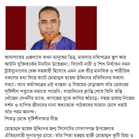
আদালতের এজলাসে তখন মানুষের ভিড়, মামলার নথিপত্রের স্তূপ আর
আইনি যুক্তিতর্কের টানটান উত্তেজনা। সিলেট নারী ও শিশু নির্যাতন দমন
ট্রাইব্যুনালের বেঞ্চ সহকারী হিসেবে এমন এক তীব্র মানসিক ও শারীরিক
ধকলের মধ্য দিয়ে কাটে মোহাম্মদ ছয়েফ উদ্দিনের প্রতিদিনের সকাল-
সন্ধ্যা। তবে কর্মক্ষেত্রের এই ব্যস্ততা ও নিয়মের বেড়াজাল তাঁর ভেতরের
সৃষ্টিশীল সত্ত্বাকে দমাতে পারেনি। সারাদিনের ক্লান্তি শেষে তিনি স্বস্তি
খোঁজেন লেখনীর মাঝে, কাগজের বুকে কালির আঁচড়ে। সহজ ভাষায় নিজের
দর্শন ও যাপিত জীবনের নানা অধ্যায়কে পাঠকদের সামনে মেলে ধরাই
তাঁর পরম আনন্দ।
শিকড় থেকে সৃষ্টিশীলতার বীজ
মোহাম্মদ ছয়েফ উদ্দিনের জন্ম সিলেটের গোলাপগঞ্জ উপজেলার
ঐতিহ্যবাহী সুনামপুর গ্রামে। তাঁর পিতা মরহুম হাজী মোহাম্মদ কুটি মিয়া ও