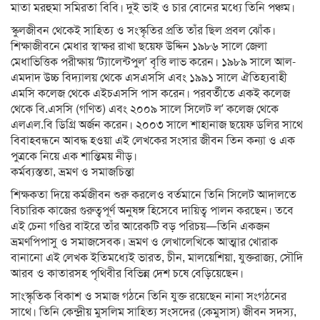
মাতা মরহুমা সমিরতা বিবি। দুই ভাই ও চার বোনের মধ্যে তিনি পঞ্চম।
স্কুলজীবন থেকেই সাহিত্য ও সংস্কৃতির প্রতি তাঁর ছিল প্রবল ঝোঁক।
শিক্ষাজীবনে মেধার স্বাক্ষর রাখা ছয়েফ উদ্দিন ১৯৮৬ সালে জেলা
মেধাভিত্তিক পরীক্ষায় ‘ট্যালেন্টপুল’ বৃত্তি লাভ করেন। ১৯৮৯ সালে আল-
এমদাদ উচ্চ বিদ্যালয় থেকে এসএসসি এবং ১৯৯১ সালে ঐতিহ্যবাহী
এমসি কলেজ থেকে এইচএসসি পাস করেন। পরবর্তীতে একই কলেজ
থেকে বি.এসসি (গণিত) এবং ২০০৯ সালে সিলেট ল’ কলেজ থেকে
এলএল.বি ডিগ্রি অর্জন করেন। ২০০৩ সালে শাহানাজ ছয়েফ ডলির সাথে
বিবাহবন্ধনে আবদ্ধ হওয়া এই লেখকের সংসার জীবন তিন কন্যা ও এক
পুত্রকে নিয়ে এক শান্তিময় নীড়।
কর্মব্যস্ততা, ভ্রমণ ও সমাজচিন্তা
শিক্ষকতা দিয়ে কর্মজীবন শুরু করলেও বর্তমানে তিনি সিলেট আদালতে
বিচারিক কাজের গুরুত্বপূর্ণ অনুষঙ্গ হিসেবে দায়িত্ব পালন করছেন। তবে
এই চেনা গণ্ডির বাইরে তাঁর আরেকটি বড় পরিচয়—তিনি একজন
ভ্রমণপিপাসু ও সমাজসেবক। ভ্রমণ ও লেখালেখিকে আত্মার খোরাক
বানানো এই লেখক ইতিমধ্যেই ভারত, চীন, মালয়েশিয়া, যুক্তরাজ্য, সৌদি
আরব ও কাতারসহ পৃথিবীর বিভিন্ন দেশ চষে বেড়িয়েছেন।
সাংস্কৃতিক বিকাশ ও সমাজ গঠনে তিনি যুক্ত রয়েছেন নানা সংগঠনের
সাথে। তিনি কেন্দ্রীয় মুসলিম সাহিত্য সংসদের (কেমুসাস) জীবন সদস্য,