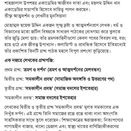
শাহজালাল উপশহর একাডেমির আজীবন দাতা এবং মছলম উদ্দিন খান
একাডেমির সভাপতি হিসেবে দায়িত্ব পালন করছেন।
তীক্ষ্ণ আত্মদর্শন ও লেখনীর মুনসিয়ানা
মোহাম্মদ ছয়েফ উদ্দিন একজন সূক্ষ্ম দ্রষ্টা ও আত্মদর্শনপ্রাণ লেখক। ধর্ম ও
বিজ্ঞানের মতো জটিল বিষয়কে সাধারণ পাঠকের বোধগম্য করে তুলতে
তাঁর জুড়ি মেলা ভার। তাঁর ভ্রমণকাহিনীগুলো কেবল পথের বিবরণ নয়, বরং
হয়ে ওঠে এক জীবন্ত উপাখ্যান। কলামিস্ট ও প্রাবন্ধিক হিসেবে ইতিমধ্যেই
তাঁর প্রকাশিত তিনটি গ্রন্থ পাঠক মহলে বিপুল প্রশংসা কুড়িয়েছে।
এক নজরে লেখকের গ্রন্থপঞ্জি:
প্রথম গ্রন্থ: ‘
ভ্রমণ ও দর্শন’ (ভ্রমণ ও আত্মদর্শনের মেলবন্ধন)
দ্বিতীয় গ্রন্থ: ‘
সমকালীন প্রবন্ধ’ (সামাজিক অসঙ্গতি ও উত্তরণের পথ)
তৃতীয় গ্রন্থ: ‘
সমকালীন প্রবন্ধ’ (সমাজ বদলের ইশতেহার)
‘সমকালীন প্রবন্ধ’:
সমাজ বদলের ইশতেহার
লেখকের দ্বিতীয় ও তৃতীয় গ্রন্থ ‘সমকালীন প্রবন্ধ’ মূলত সমকালের এক
নিখুঁত দর্পণ। এই গ্রন্থে তিনি সমাজের রন্ধ্রে রন্ধ্রে থাকা নানা অসংগতি
সাহসিকতার সাথে তুলে ধরেছেন। শিক্ষাক্ষেত্রের অরাজকতা, নিত্যপণ্যের
লাগামহীন বাজার, খাদ্যে ভেজাল এবং স্বাস্থ্য খাতের বাণিজ্যিকীকরণের