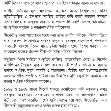
সিটি’ হিসেবে গড়ে তোলার সম্ভাব্যতা যাচাইয়ের আহ্বান জানানো হয়েছে।
জাতীয় পর্যায়ের মূল আয়োজন অনুষ্ঠিত হচ্ছে ত্রিশাল–এ। কবির
স্মৃতিবিজড়িত এ জনপদে অবস্থিত জাতীয় কবি কাজী নজরুল ইসলাম
বিশ্ববিদ্যালয় ও নজরুল একাডেমি প্রাঙ্গণে দিনব্যাপী চলছে আলোচনা,
সাংস্কৃতিক অনুষ্ঠান ও নজরুলসংগীত পরিবেশনা।
সিলেটেও নানা আয়োজনে স্মরণ করা হচ্ছে জাতীয় কবিকে। ‘সিংহবাড়িতে
কবি নজরুল’ শিরোনামে নগরের বালুচরে অবস্থিত বাংলাদেশ শিল্পকলা
একাডেমি প্রাঙ্গণে বিকেল সাড়ে ৪টায় অনুষ্ঠিত হচ্ছে বিশেষ অনুষ্ঠান। এর
আয়োজন করেছে উপেন্দ্র-বীণাপাণি স্মৃতি পরিষদ, সিলেট।
অনুষ্ঠানে শিল্প-সাহিত্য-সংস্কৃতির ব্যক্তিত্ব, রাজনৈতিক নেতা ও বিদেশি
অতিথিদের উপস্থিত থাকার কথা রয়েছে। দুই পর্বে সাজানো আয়োজনে
থাকবে সংগীত, নৃত্য, আবৃত্তি ও আলোচনা। দ্বিতীয় পর্বে ইংল্যান্ডপ্রবাসী
নজরুলসংগীত শিল্পী ড. শর্মিলা সেন উর্মি ‘পরদেশি বঁধুয়া’ শিরোনামে এক
ঘণ্টার সংগীত পরিবেশন করবেন।
১৯২৬ ও ১৯২৮ সালে সিলেট সফরে এসেছিলেন কবি নজরুল। অসুস্থ
অবস্থায় সিংহবাড়ির সদস্যদের আন্তরিক সেবা ও ভালোবাসা তাকে
গভীরভাবে স্পর্শ করেছিল। সেই স্মৃতির সাক্ষ্য হয়ে আছে সিংহবাড়ির কন্যা
লীলাবতী মজুমদারকে লেখা কবির হৃদয়ছোঁয়া কবিতা।