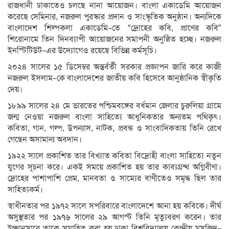
রাজধানী ঢাকাতেও চলছে নানা আয়োজন। বাংলা একাডেমি আয়োজন
করেছে সেমিনার, নজরুল পুরস্কার প্রদান ও সাংস্কৃতিক অনুষ্ঠান। অন্যদিকে
বাংলাদেশ শিল্পকলা একাডেমি–তে “দ্রোহের কবি, প্রাণের কবি”
শিরোনামে তিন দিনব্যাপী আয়োজনের সমাপনী অনুষ্ঠিত হচ্ছে। নজরুল
ইনস্টিটিউট–এর উদ্যোগেও রয়েছে বিভিন্ন কর্মসূচি।
২০২৪ সালের ১৫ ডিসেম্বর অন্তর্বর্তী সরকার প্রজ্ঞাপন জারি করে কাজী
নজরুল ইসলাম–কে বাংলাদেশের জাতীয় কবি হিসেবে আনুষ্ঠানিক স্বীকৃতি
দেয়।
১৮৯৯ সালের ২৪ মে ভারতের পশ্চিমবঙ্গের বর্ধমান জেলার চুরুলিয়া গ্রামে
জন্ম নেওয়া নজরুল বাংলা সাহিত্যে আধুনিকতার অন্যতম পথিকৃৎ।
কবিতা, গান, গল্প, উপন্যাস, নাটক, প্রবন্ধ ও সাংবাদিকতায় তিনি রেখে
গেছেন অসামান্য অবদান।
১৯২২ সালে প্রকাশিত তার বিখ্যাত কবিতা বিদ্রোহী বাংলা সাহিত্যে নতুন
যুগের সূচনা করে। একই সময়ে প্রকাশিত হয় তার কাব্যগ্রন্থ অগ্নিবীণা।
দ্রোহের পাশাপাশি প্রেম, মানবতা ও সাম্যের বাণীতেও সমৃদ্ধ ছিল তার
সাহিত্যকর্ম।
স্বাধীনতার পর ১৯৭২ সালে সপরিবারে বাংলাদেশে আনা হয় কবিকে। দীর্ঘ
অসুস্থতার পর ১৯৭৬ সালের ২৯ আগস্ট তিনি মৃত্যুবরণ করেন। তার
ইচ্ছানুসারে তাকে সমাহিত করা হয় ঢাকা বিশ্ববিদ্যালয় কেন্দ্রীয় মসজিদ–