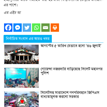
এর পাশে।
এম এইচ আ
নির্বাচিত সংবাদ এর আরও খবর
আগস্টের ৫ তারিখ যেভাবে হলো ‘৩৬ জুলাই’
গোয়েন্দা নজরদারি বাড়িয়েছে সিলেট মহানগর
পুলিশ
সিলেটসহ সারাদেশে গণপরিবহনে জিপিএস
বাধ্যতামূলক করলো সরকার