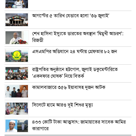
আগস্টের ৫ তারিখ যেভাবে হলো ‘৩৬ জুলাই’
শেখ হাসিনা ইস্যুতে ভারতের অবস্থান ‘দ্বিমুখী আচরণ’:
রিজভী
এসএমপির অভিযানে ২৪ ঘন্টায় গ্রেফতার ৮২ জন
রাষ্ট্রপতির অনুষ্ঠানে হট্টগোল, জুলাই ডকুমেন্টারিতে
‘একদফার ঘোষক’ নিয়ে বিতর্ক
কামালবাজারে ৩৫৬ ইয়াবাসহ দুজন আটক
সিলেটে হামে আরও দুই শিশুর মৃত্যু
৪০০ কোটি টাকা আত্মসাৎ: জামায়াতের সাবেক আমির
কারাগারে