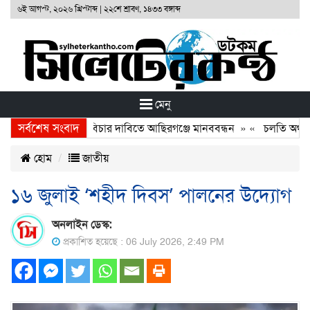
৬ই আগস্ট, ২০২৬ খ্রিস্টাব্দ
|
২২শে শ্রাবণ, ১৪৩৩ বঙ্গাব্দ
মেনু
সর্বশেষ সংবাদ
ফাত হত্যাকারীদের বিচার দাবিতে আছিরগঞ্জে মানববন্ধন
» «
চলতি অর্থবছরে
হোম
জাতীয়
১৬ জুলাই ‘শহীদ দিবস’ পালনের উদ্যোগ
অনলাইন ডেস্ক:
প্রকাশিত হয়েছে : 06 July 2026, 2:49 PM