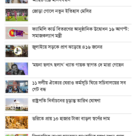
জোড়া গোলে নতুন ইতিহাস মেসির
ফ্যামিলি কার্ড বিতরণের আনুষ্ঠানিক উদ্বোধন ১৬ আগস্ট:
সমাজকল্যাণ মন্ত্রী
জুলাইয়ে সড়কে প্রাণ ঝড়েছে ৪১৬ জনের
‘ময়না ছলাৎ ছলাৎ’ খ্যাত গায়ক স্বাগত দে মারা গেছেন
১১ দলীয় ঐক্যের ঘেরাও কর্মসূচি ঘিরে সচিবালয়ের সব
গেট বন্ধ
রাষ্ট্রপতি নির্বাচনের চূড়ান্ত তারিখ ঘোষণা
ভরিতে প্রায় ১০ হাজার টাকা বাড়ল স্বর্ণের দাম