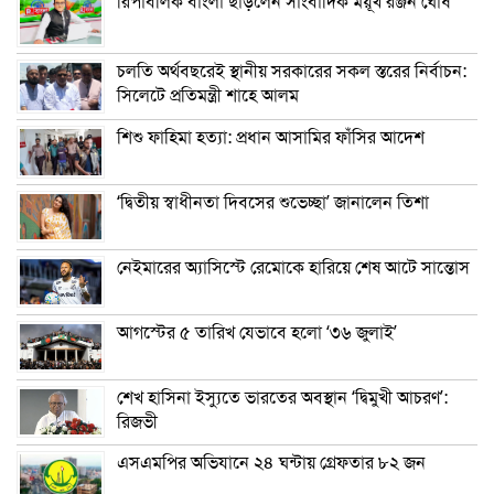
রিপাবলিক বাংলা ছাড়লেন সাংবাদিক ময়ূখ রঞ্জন ঘোষ
চলতি অর্থবছরেই স্থানীয় সরকারের সকল স্তরের নির্বাচন:
সিলেটে প্রতিমন্ত্রী শাহে আলম
শিশু ফাহিমা হত্যা: প্রধান আসামির ফাঁসির আদেশ
‘দ্বিতীয় স্বাধীনতা দিবসের শুভেচ্ছা’ জানালেন তিশা
নেইমারের অ্যাসিস্টে রেমোকে হারিয়ে শেষ আটে সান্তোস
আগস্টের ৫ তারিখ যেভাবে হলো ‘৩৬ জুলাই’
শেখ হাসিনা ইস্যুতে ভারতের অবস্থান ‘দ্বিমুখী আচরণ’:
রিজভী
এসএমপির অভিযানে ২৪ ঘন্টায় গ্রেফতার ৮২ জন