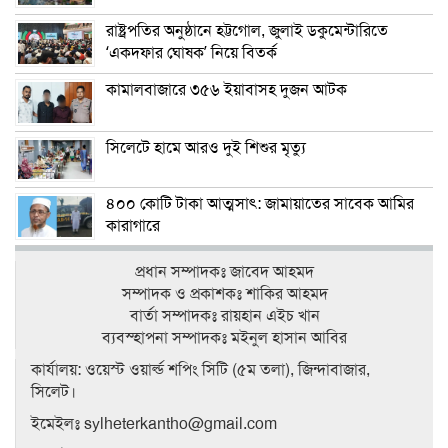
রাষ্ট্রপতির অনুষ্ঠানে হট্টগোল, জুলাই ডকুমেন্টারিতে
‘একদফার ঘোষক’ নিয়ে বিতর্ক
কামালবাজারে ৩৫৬ ইয়াবাসহ দুজন আটক
সিলেটে হামে আরও দুই শিশুর মৃত্যু
৪০০ কোটি টাকা আত্মসাৎ: জামায়াতের সাবেক আমির
কারাগারে
প্রধান সম্পাদকঃ জাবেদ আহমদ
সম্পাদক ও প্রকাশকঃ শাকির আহমদ
বার্তা সম্পাদকঃ রায়হান এইচ খান
ব‍্যবস্হাপনা সম্পাদকঃ মইনুল হাসান আবির
কার্যালয়: ওয়েস্ট ওয়ার্ল্ড শপিং সিটি (৫ম তলা), জিন্দাবাজার,
সিলেট।
ইমেইলঃ sylheterkantho@gmail.com