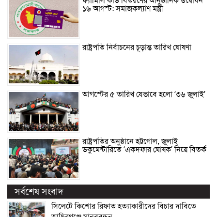
ফ্যামিলি কার্ড বিতরণের আনুষ্ঠানিক উদ্বোধন
১৬ আগস্ট: সমাজকল্যাণ মন্ত্রী
রাষ্ট্রপতি নির্বাচনের চূড়ান্ত তারিখ ঘোষণা
আগস্টের ৫ তারিখ যেভাবে হলো ‘৩৬ জুলাই’
রাষ্ট্রপতির অনুষ্ঠানে হট্টগোল, জুলাই
ডকুমেন্টারিতে ‘একদফার ঘোষক’ নিয়ে বিতর্ক
সর্বশেষ সংবাদ
সিলেটে কিশোর রিফাত হত্যাকারীদের বিচার দাবিতে
আছিরগঞ্জে মানববন্ধন