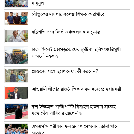
মামুনুল
যৌতুকের মামলায় কলেজ শিক্ষক কারাগারে
রাষ্ট্রপতি পদে মির্জা ফখরুলের নাম চূড়ান্ত
ঢাকা-সিলেট মহাসড়কে ফের দুর্ঘটনা, হবিগঞ্জে ত্রিমুখী
সংঘর্ষে নিহত ২
প্রাক্তনের সঙ্গে হঠাৎ দেখা, কী করবেন?
আওয়ামী লীগের রাজনৈতিক দাফন হয়েছে: স্বরাষ্ট্রমন্ত্রী
রুশ-ইউক্রেন পাল্টাপাল্টি মিসাইল হামলার মাঝেই
মস্কোঘেঁষা সার্বিয়ায় জেলেনস্কি
এসএসসি পরীক্ষার ফল প্রকাশ সোমবার, জানা যাবে
যেভাবে