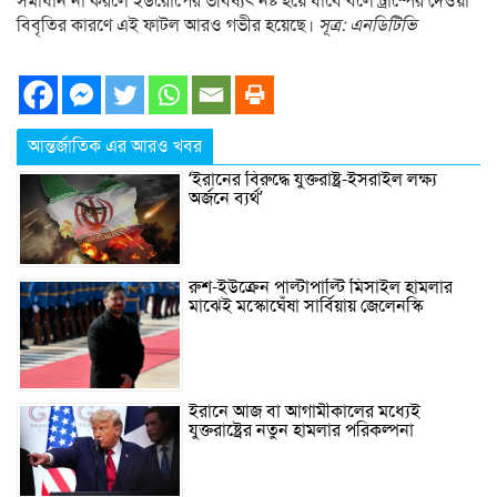
সমাধান না করলে ইউরোপের ভবিষ্যৎ নষ্ট হয়ে যাবে বলে ট্রাম্পের দেওয়া
বিবৃতির কারণে এই ফাটল আরও গভীর হয়েছে।
সূত্র: এনডিটিভি
আন্তর্জাতিক এর আরও খবর
‘ইরানের বিরুদ্ধে যুক্তরাষ্ট্র-ইসরাইল লক্ষ্য
অর্জনে ব্যর্থ’
রুশ-ইউক্রেন পাল্টাপাল্টি মিসাইল হামলার
মাঝেই মস্কোঘেঁষা সার্বিয়ায় জেলেনস্কি
ইরানে আজ বা আগামীকালের মধ্যেই
যুক্তরাষ্ট্রের নতুন হামলার পরিকল্পনা