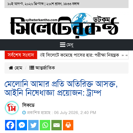
১০ই আগস্ট, ২০২৬ খ্রিস্টাব্দ
|
২৬শে শ্রাবণ, ১৪৩৩ বঙ্গাব্দ
মেনু
সর্বশেষ সংবাদ
ন ও ক্লিয়ার’ পরীক্ষা, তাই সিলেটে কমেছে পাসের হার: পরীক্ষা নিয়ন্ত্রক
» «
ঢাক
হোম
আন্তর্জাতিক
মেলোনি আমার প্রতি অতিরিক্ত আসক্ত,
আইনি নিষেধাজ্ঞা প্রয়োজন: ট্রাম্প
সিকডে
প্রকাশিত হয়েছে : 06 July 2026, 2:40 PM