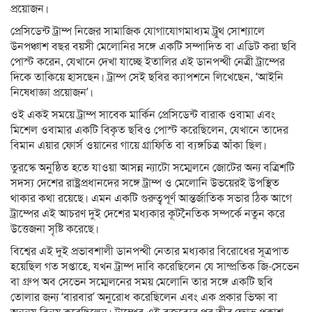
প্রয়োজন।
প্রেসিডেন্ট ট্রাম্প নিজের সামাজিক যোগাযোগমাধ্যম ট্রুথ সোশ্যালে
উনপঞ্চাশ বছর বয়সী মেলোনির সঙ্গে একটি সম্পাদিত বা এডিট করা ছবি
পোস্ট করেন, যেখানে দেখা যাচ্ছে ইতালির এই ডানপন্থী নেত্রী ট্রাম্পের
দিকে তাকিয়ে হাসছেন। ট্রাম্প সেই ছবির ক্যাপশনে লিখেছেন, ‘আইনি
নিষেধাজ্ঞা প্রয়োজন’।
ওই একই সময়ে ট্রাম্প সাবেক মার্কিন প্রেসিডেন্ট বারাক ওবামা এবং
মিশেল ওবামার একটি বিকৃত ছবিও পোস্ট করেছিলেন, যেখানে তাদের
বিমান এয়ার ফোর্স ওয়ানের গায়ে গ্রাফিতি বা ব্যঙ্গচিত্র আঁকা ছিল।
তুরস্কে অনুষ্ঠিত হতে যাওয়া আসন্ন ন্যাটো সম্মেলনে জোটের অন্য বত্রিশটি
সদস্য দেশের রাষ্ট্রপ্রধানদের সঙ্গে ট্রাম্প ও মেলোনি উভয়েরই উপস্থিত
থাকার কথা রয়েছে। এমন একটি গুরুত্বপূর্ণ আন্তর্জাতিক সভার ঠিক আগে
ট্রাম্পের এই আচরণ দুই দেশের মধ্যকার কূটনৈতিক সম্পর্কে নতুন করে
উত্তেজনা সৃষ্টি করেছে।
বিশ্বের এই দুই প্রভাবশালী ডানপন্থী নেতার মধ্যকার বিরোধের সূত্রপাত
হয়েছিল গত সপ্তাহে, যখন ট্রাম্প দাবি করেছিলেন যে সাম্প্রতিক জি-সেভেন
বা গ্রুপ অব সেভেন সম্মেলনের সময় মেলোনি তার সঙ্গে একটি ছবি
তোলার জন্য ‘বারবার’ অনুরোধ করেছিলেন এবং এক প্রকার ভিক্ষা বা