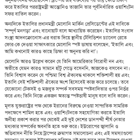
অনুনয়-বিনয় করেছিলেন। ট্রাম্পের এই বক্তব্যের পর তীব্র ক্ষোভ প্রকাশ
করে ইতালির পররাষ্ট্রমন্ত্রী আন্তোনিও তাজানি তার পূর্বনির্ধারিত ওয়াশিংটন
সফর বাতিল করেন।
অন্যদিকে ইতালির প্রধানমন্ত্রী মেলোনি মার্কিন প্রেসিডেন্টের এই দাবিকে
‘সম্পূর্ণ মনগড়া’ এবং বানোয়াট বলে আখ্যায়িত করেছেন। ইতালির সংবাদ
সংস্থা আদনক্রোনোস-এর বরাত দিয়ে স্থানীয় টেলিভিশন চ্যানেল রেতে
ফোর-কে দেওয়া সাক্ষাৎকারে মেলোনি স্পষ্ট ভাষায় বলেছেন, ‘ইতালি এবং
আমি কখনোই কারও কাছে ভিক্ষা বা অনুনয় করি না’।
মেলোনি আরও উল্লেখ করেন যে তিনি আমেরিকার বিরোধী নন এবং
অতীতে যেমন কারও সামনে হাঁটু গেড়ে বসেননি, আজকেও বসবেন না।
তিনি বিশ্বাস করেন যে পশ্চিমা বিশ্ব ঐক্যবদ্ধ থাকলে শক্তিশালী হয় এবং
ইতালি সেই শক্তিশালী ঐক্যের অংশ হিসেবেই কাজ করে চলেছে। তবে
যেকোনো টেকসই ও মজবুত সম্পর্ক সবসময় স্পষ্টবাদিতার ওপর নির্ভর
করে এবং তিনি নিজে একজন অত্যন্ত স্পষ্টভাষী মানুষ বলে দাবি করেন।
মূলত যুক্তরাষ্ট্রের পক্ষ থেকে ইরানের বিরুদ্ধে নেওয়া সাম্প্রতিক সামরিক
পদক্ষেপে শামিল হতে এবং ওয়াশিংটনকে সহযোগিতা করতে ইতালি
অনীহা প্রকাশ করার পর থেকেই এই দুই দেশের ডানপন্থী শীর্ষ নেতার
মধ্যকার সম্পর্কের অবনতি হতে শুরু করে। ইউরোপের জ্বালানি ও
অভিবাসন নীতি নিয়ে ট্রাম্পের ক্রমাগত সমালোচনা এবং এই সমস্যাগুলো