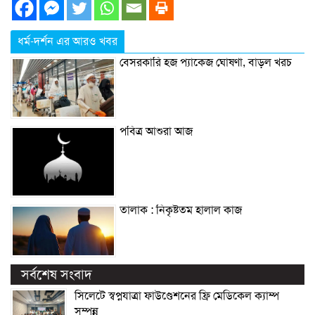
ধর্ম-দর্শন এর আরও খবর
বেসরকারি হজ প্যাকেজ ঘোষণা, বাড়ল খরচ
পবিত্র আশুরা আজ
তালাক : নিকৃষ্টতম হালাল কাজ
সর্বশেষ সংবাদ
সিলেটে স্বপ্নযাত্রা ফাউণ্ডেশনের ফ্রি মেডিকেল ক্যাম্প
সম্পন্ন