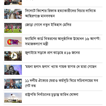
সিলেটে কিশোর রিফাত হত্যাকারীদের বিচার দাবিতে
আছিরগঞ্জে মানববন্ধন
জোড়া গোলে নতুন ইতিহাস মেসির
ফ্যামিলি কার্ড বিতরণের আনুষ্ঠানিক উদ্বোধন ১৬ আগস্ট:
সমাজকল্যাণ মন্ত্রী
জুলাইয়ে সড়কে প্রাণ ঝড়েছে ৪১৬ জনের
‘ময়না ছলাৎ ছলাৎ’ খ্যাত গায়ক স্বাগত দে মারা গেছেন
১১ দলীয় ঐক্যের ঘেরাও কর্মসূচি ঘিরে সচিবালয়ের সব
গেট বন্ধ
রাষ্ট্রপতি নির্বাচনের চূড়ান্ত তারিখ ঘোষণা