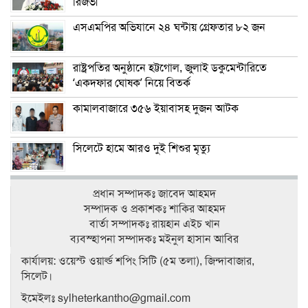
রিজভী
এসএমপির অভিযানে ২৪ ঘন্টায় গ্রেফতার ৮২ জন
রাষ্ট্রপতির অনুষ্ঠানে হট্টগোল, জুলাই ডকুমেন্টারিতে
‘একদফার ঘোষক’ নিয়ে বিতর্ক
কামালবাজারে ৩৫৬ ইয়াবাসহ দুজন আটক
সিলেটে হামে আরও দুই শিশুর মৃত্যু
প্রধান সম্পাদকঃ জাবেদ আহমদ
সম্পাদক ও প্রকাশকঃ শাকির আহমদ
বার্তা সম্পাদকঃ রায়হান এইচ খান
ব‍্যবস্হাপনা সম্পাদকঃ মইনুল হাসান আবির
কার্যালয়: ওয়েস্ট ওয়ার্ল্ড শপিং সিটি (৫ম তলা), জিন্দাবাজার,
সিলেট।
ইমেইলঃ sylheterkantho@gmail.com