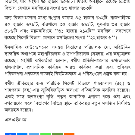
বিভাগে, যার সংখ্যা ৭৫ হাজার ৯৫৬টি। দ্বিতীয় অবস্থানে রয়েছে চট্টগ্রাম
বিভাগ, যেখানে মসজিদের সংখ্যা ৬৩ হাজার ৭০৩টি।
অন্য বিভাগগুলোর মধ্যে রংপুরে রয়েছে ৪৫ হাজার ৭৯২টি, রাজশাহীতে
৪৫ হাজার ৬৭৯টি, বরিশালে ৩৫ হাজার ৬৯১টি, খুলনায় ৩৪ হাজার
৫৮৬টি এবং ময়মনসিংহে **৩১ হাজার ২১২টি** মসজিদ। সবশেষে
রয়েছে সিলেট বিভাগ, যেখানে মসজিদের সংখ্যা **২২ হাজার ৬**।
ইসলামিক ফাউন্ডেশনের সমন্বয় বিভাগের পরিচালক মো. মহিউদ্দিন
স্বাক্ষরিত তথ্যপত্রে মহাপরিচালক ও উপপরিচালক (সমন্বয়)-এর অনুমোদন
রয়েছে। সংশ্লিষ্ট কর্মকর্তারা জানান, ধর্মীয় প্রতিষ্ঠানগুলোর তথ্যভান্ডার
হালনাগাদ, প্রশাসনিক কার্যক্রম আরও কার্যকর করা এবং ভবিষ্যৎ
পরিকল্পনা প্রণয়নের লক্ষ্যেই নিয়মিতভাবে এ পরিসংখ্যান প্রস্তুত করা হয়।
ধর্মীয় ঐতিহ্যের জন্য পরিচিত সিলেট বিভাগে শাহজালাল (রহ.) ও
শাহপরান (রহ.)-এর স্মৃতিবিজড়িত অসংখ্য ঐতিহাসিক মসজিদ রয়েছে।
একই সঙ্গে জনসংখ্যা বৃদ্ধি, নতুন আবাসিক এলাকা গড়ে ওঠা এবং
নগরায়ণের ফলে বিভাগের বিভিন্ন স্থানে প্রতিবছর নতুন মসজিদ নির্মাণও
অব্যাহত রয়েছে।
এম এইচ আ