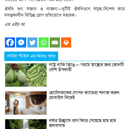
ঔষধি গুণ: সজনে ও লাজনা—দুটিই ঔষধিগুণে সমৃদ্ধ।বিশেষ করে
বসন্তকালীন বিভিন্ন রোগ প্রতিরোধে সহায়ক।
এম এইচ আ
লাইফ স্টাইল এর আরও খবর
লাউ নাকি ঝিঙে— গরমে স্বাস্থ্যের জন্য কোনটি
বেশি উপকারী
হোটেলকক্ষের গোপন ক্যামেরা শনাক্ত করুন
মোবাইল দিয়েই
বর্ষার উচ্ছ্বাসে প্রাণ ফিরে পেয়েছে হাম হাম
জলপ্রপাত