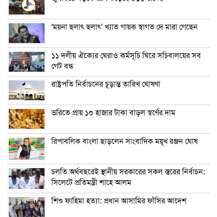
‘ময়না ছলাৎ ছলাৎ’ খ্যাত গায়ক স্বাগত দে মারা গেছেন
১১ দলীয় ঐক্যের ঘেরাও কর্মসূচি ঘিরে সচিবালয়ের সব
গেট বন্ধ
রাষ্ট্রপতি নির্বাচনের চূড়ান্ত তারিখ ঘোষণা
ভরিতে প্রায় ১০ হাজার টাকা বাড়ল স্বর্ণের দাম
রিপাবলিক বাংলা ছাড়লেন সাংবাদিক ময়ূখ রঞ্জন ঘোষ
চলতি অর্থবছরেই স্থানীয় সরকারের সকল স্তরের নির্বাচন:
সিলেটে প্রতিমন্ত্রী শাহে আলম
শিশু ফাহিমা হত্যা: প্রধান আসামির ফাঁসির আদেশ