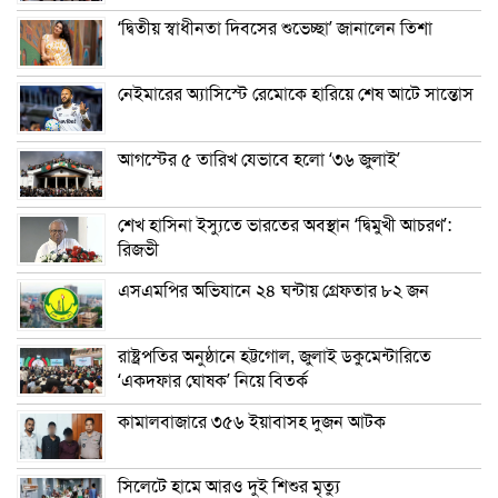
‘দ্বিতীয় স্বাধীনতা দিবসের শুভেচ্ছা’ জানালেন তিশা
নেইমারের অ্যাসিস্টে রেমোকে হারিয়ে শেষ আটে সান্তোস
আগস্টের ৫ তারিখ যেভাবে হলো ‘৩৬ জুলাই’
শেখ হাসিনা ইস্যুতে ভারতের অবস্থান ‘দ্বিমুখী আচরণ’:
রিজভী
এসএমপির অভিযানে ২৪ ঘন্টায় গ্রেফতার ৮২ জন
রাষ্ট্রপতির অনুষ্ঠানে হট্টগোল, জুলাই ডকুমেন্টারিতে
‘একদফার ঘোষক’ নিয়ে বিতর্ক
কামালবাজারে ৩৫৬ ইয়াবাসহ দুজন আটক
সিলেটে হামে আরও দুই শিশুর মৃত্যু