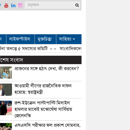
ন
লাইফস্টাইল
মুক্তচিন্তা
সাহিত্য
া তদন্তে ৫ সদস্যের কমিটি
» «
সাংবাদিকদের প্রযুক্তির জ্ঞানে সমৃদ্ধ হতে হব
্বশেষ সংবাদ
প্রাক্তনের সঙ্গে হঠাৎ দেখা, কী করবেন?
আওয়ামী লীগের রাজনৈতিক দাফন
হয়েছে: স্বরাষ্ট্রমন্ত্রী
রুশ-ইউক্রেন পাল্টাপাল্টি মিসাইল
হামলার মাঝেই মস্কোঘেঁষা সার্বিয়ায়
জেলেনস্কি
এসএসসি পরীক্ষার ফল প্রকাশ সোমবার,