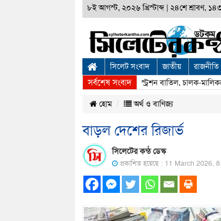
৮ই আগস্ট, ২০২৬ খ্রিস্টাব্দ
|
২৪শে শ্রাবণ, ১৪৩৩
সিলেট সংবাদ
জাতীয়
রাজনীতি
সর্বশেষ সংবাদ
সিলেটে বাস দুর্ঘটনা: দুই বাসের রেজিস্ট্রেশন বাতিল, চালক-মালিকক
হোম
অর্থ ও বাণিজ্য
বাড়ল দেশের রিজার্ভ
সিলেটের কন্ঠ ডেস্ক
প্রকাশিত হয়েছে : 11 March 2026, 