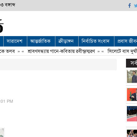
 বঙ্গাব্দ
সারাদেশ
আন্তর্জাতিক
ক্রীড়াঙ্গন
নির্বাচিত সংবাদ
প্রবাস জীব
ে তলব
» «
শ্রাবণসন্ধ্যায় গানে-কবিতায় রবীন্দ্রস্মরণ
» «
সিলেটে বাস দুর্ঘটন
সর
8:01 PM