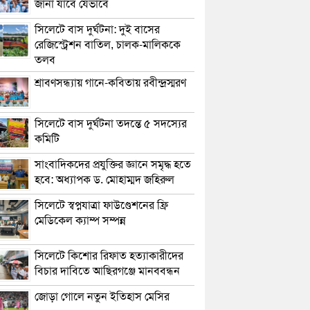
জানা যাবে যেভাবে
সিলেটে বাস দুর্ঘটনা: দুই বাসের
রেজিস্ট্রেশন বাতিল, চালক-মালিককে
তলব
শ্রাবণসন্ধ্যায় গানে-কবিতায় রবীন্দ্রস্মরণ
সিলেটে বাস দুর্ঘটনা তদন্তে ৫ সদস্যের
কমিটি
সাংবাদিকদের প্রযুক্তির জ্ঞানে সমৃদ্ধ হতে
হবে: অধ্যাপক ড. মোহাম্মদ জহিরুল
সিলেটে স্বপ্নযাত্রা ফাউণ্ডেশনের ফ্রি
মেডিকেল ক্যাম্প সম্পন্ন
সিলেটে কিশোর রিফাত হত্যাকারীদের
বিচার দাবিতে আছিরগঞ্জে মানববন্ধন
জোড়া গোলে নতুন ইতিহাস মেসির