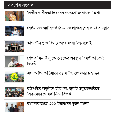
সর্বশেষ সংবাদ
‘দ্বিতীয় স্বাধীনতা দিবসের শুভেচ্ছা’ জানালেন তিশা
নেইমারের অ্যাসিস্টে রেমোকে হারিয়ে শেষ আটে সান্তোস
আগস্টের ৫ তারিখ যেভাবে হলো ‘৩৬ জুলাই’
শেখ হাসিনা ইস্যুতে ভারতের অবস্থান ‘দ্বিমুখী আচরণ’:
রিজভী
এসএমপির অভিযানে ২৪ ঘন্টায় গ্রেফতার ৮২ জন
রাষ্ট্রপতির অনুষ্ঠানে হট্টগোল, জুলাই ডকুমেন্টারিতে
‘একদফার ঘোষক’ নিয়ে বিতর্ক
কামালবাজারে ৩৫৬ ইয়াবাসহ দুজন আটক