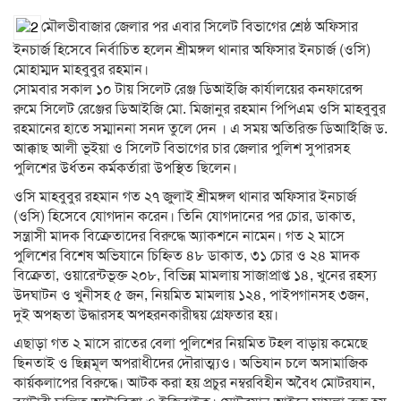
মৌলভীবাজার জেলার পর এবার সিলেট বিভাগের শ্রেষ্ঠ অফিসার
ইনচার্জ হিসেবে নির্বাচিত হলেন শ্রীমঙ্গল থানার অফিসার ইনচার্জ (ওসি)
মোহাম্মদ মাহবুবুর রহমান।
সোমবার সকাল ১০ টায় সিলেট রেঞ্জ ডিআইজি কার্যালয়ের কনফারেন্স
রুমে সিলেট রেঞ্জের ডিআইজি মো. মিজানুর রহমান পিপিএম ওসি মাহবুবুর
রহমানের হাতে সম্মাননা সনদ তুলে দেন । এ সময় অতিরিক্ত ডিআইিজি ড.
আক্কাছ আলী ভূইয়া ও সিলেট বিভাগের চার জেলার পুলিশ সুপারসহ
পুলিশের উর্ধতন কর্মকর্তারা উপস্থিত ছিলেন।
ওসি মাহবুবুর রহমান গত ২৭ জুলাই শ্রীমঙ্গল থানার অফিসার ইনচার্জ
(ওসি) হিসেবে যোগদান করেন। তিনি যোগদানের পর চোর, ডাকাত,
সন্ত্রাসী মাদক বিক্রেতাদের বিরুদ্ধে অ্যাকশনে নামেন। গত ২ মাসে
পুলিশের বিশেষ অভিযানে চিহ্নিত ৪৮ ডাকাত, ৩১ চোর ও ২৪ মাদক
বিক্রেতা, ওয়ারেন্টভূক্ত ২০৮, বিভিন্ন মামলায় সাজাপ্রাপ্ত ১৪, খুনের রহস্য
উদঘাটন ও খুনীসহ ৫ জন, নিয়মিত মামলায় ১২৪, পাইপগানসহ ৩জন,
দুই অপহৃতা উদ্ধারসহ অপহরনকারীদ্বয় গ্রেফতার হয়।
এছাড়া গত ২ মাসে রাতের বেলা পুলিশের নিয়মিত টহল বাড়ায় কমেছে
ছিনতাই ও ছিন্নমূল অপরাধীদের দৌরাত্ম্যও। অভিযান চলে অসামাজিক
কার্য়কলাপের বিরুদ্ধে। আটক করা হয় প্রচুর নম্বরবিহীন অবৈধ মোটরযান,