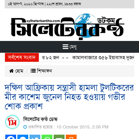
৬ই আগস্ট, ২০২৬ খ্রিস্টাব্দ
|
২২শে শ্রাবণ, ১৪৩৩ বঙ্গাব্দ
মেনু
সর্বশেষ সংবাদ
ে ২৪ ঘন্টায় গ্রেফতার ৮২ জন
» «
কামালবাজারে ৩৫৬ ইয়াবাসহ দুজন আ
হোম
শিক্ষাঙ্গন
দক্ষিণ আফ্রিকায় সন্ত্রাসী হামলা টুলটিকরের
মীর কাশেম জুনেল নিহত হওয়ায় গভীর
শোক প্রকাশ
সিলেটের কন্ঠ ডেস্ক
প্রকাশিত হয়েছে : 10 October 2015, 2:06 PM