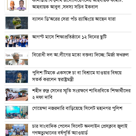
কানাডায় বিশ্বনাথ এসোসিয়েশনের আহবায়ক কমিটি:
আহবায়ক আবুল ,সদস্য সচিব ইকবাল
ব্যালন ডি’অরের সেরা পাঁচ র‌্যাঙ্কিংয়ে আছেন যারা
আগস্ট মাসে শিক্ষাপ্রতিষ্ঠানে ১২ দিনের ছুটি
বিরোধী দল আ.লীগের মতো বক্তব্য দিচ্ছে: মির্জা ফখরুল
পুলিশ টিমকে একসঙ্গে চা বা বিশ্রামে যাওয়ার বিষয়ে
সতর্ক করলেন স্বরাষ্ট্রমন্ত্রী
শহীদ রুদ্র সেনের স্মৃতি সংরক্ষণে শাবিপ্রবিতে শিক্ষার্থীদের
২ দফা দাবি
গোয়েন্দা নজরদারি বাড়িয়েছে সিলেট মহানগর পুলিশ
চার সাংবাদিক পেলেন সিলেট অনলাইন প্রেসক্লাব জুলাই
গণঅভ্যুত্থানের বর্ষপূর্তি অ্যাওয়ার্ড