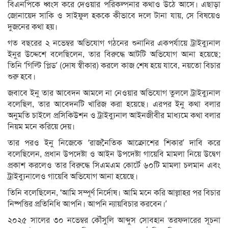
বিএনপিকে ধ্বংস করে দেওয়ার পরিকল্পনার কথাও উঠে আসে। এছাড়া
জোনায়েদ সাকি ও সাইফুল হককে কীভাবে দলে টানা যায়, সে বিষয়েও
দুজনের কথা হয়।
গত বছরের ২ নভেম্বর অভিযোগ গঠনের শুনানির একপর্যায়ে ট্রাইব্যুনাল
ইনুর উদ্দেশে বলেছিলেন, তার বিরুদ্ধে আটটি অভিযোগ আনা হয়েছে;
তিনি ‘গিল্টি প্লিড’ (দোষ স্বীকার) করলে কাজ শেষ হয়ে যাবে, নয়তো বিচার
শুরু হবে।
জবাবে ইনু তার আবেদন আমলে না নেওয়ার অভিযোগ তুললে ট্রাইব্যুনাল
বলেছিল, তার আবেদনটি খারিজ করা হয়েছে। এরপর ইনু কথা বলার
অনুমতি চাইলে প্রসিকিউশন ও ট্রাইব্যুনাল আইনজীবীর মাধ্যমে কথা বলার
নিয়ম মনে করিয়ে দেয়।
তার পরও ইনু নিজেকে ‘রাজনৈতিক আক্রোশের শিকার’ দাবি করে
বলেছিলেন, প্রধান উপদেষ্টা ও আইন উপদেষ্টা গায়েবি মামলা নিয়ে উদ্বেগ
প্রকাশ করলেও তার বিরুদ্ধে সিএমএম কোর্টে ৬০টি মামলা চলমান এবং
ট্রাইব্যুনালেও গায়েবি অভিযোগ আনা হয়েছে।
তিনি বলেছিলেন, ‘আমি সম্পূর্ণ নির্দোষ। আমি মনে করি আল্লাহর পর বিচার
নিষ্পত্তির প্রতিনিধি আপনি। আপনি ন্যায়বিচার করবেন।’
২০২৫ সালের ৩০ নভেম্বর কৌঁসুলি আব্দুস সোবহান তরফদারের সূচনা