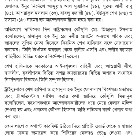
এলাকায় ইনুর নির্দেশে আব্দুল্লাহ আল মুস্তাকিন (১৬), সুরুজ আলী বাবু
(৪১), আশরাফুল ইসলাম (৩৭), বাবলু ফরাজী (৫৮), ইউসুফ শেখ (৫৬) ও
উসামা (১৮) নামের ছয় আন্দোলনকারীকে হত্যা করা হয়।
অভিযোগ দাখিলের দিন রাষ্ট্রপক্ষের কৌঁসুলি মো. মিজানুল ইসলাম
বলেছিলেন, হাসানুল হক ইনু ১৪ দলীয় জোটের অন্যতম শরিক এবং
জাসদের সুপ্রিম নেতা হিসেবে নিয়মিত শেখ হাসিনার সঙ্গে যোগাযোগ
করতেন। তিনি ঊর্ধ্বতন অবস্থান থেকে স্থানীয় এসপি এবং দলীয় ক্যাডার
বাহিনীকে বিভিন্ন ধরনের নির্দেশনা দিতেন।
শেখ হাসিনাকে সরকারের আইনশৃঙ্খলা বাহিনী এবং আওয়ামী লীগ,
ছাত্রলীগ, যুবলীগসহ বিভিন্ন সশস্ত্র ক্যাডারদের বিভিন্ন অপরাধ সংঘটনে
নির্দেশনার বিষয়েও তিনি সম্পৃক্ত ছিলেন।
ট্রাইব্যুনালে শেখ হাসিনা ও হাসানুল হক ইনুর ফোনালাপ বিশেষজ্ঞ মতামত
এবং ট্রান্সক্রিপ্টসহ দাখিল করার কথা জানিয়ে কৌঁসুলি মিজানুল
বলেছিলেন, কথোপকথনে আন্দোলনকারীদের ধরে মেরে ফেলার ইঙ্গিত
দেওয়া হয় এবং প্রচারের কৌশল হিসেবে ‘জঙ্গি নাটকের কার্ড’ খেলার কথা
বলা হয়।
ফোনালাপে ৫ অগাস্ট কারফিউ উঠিয়ে দিয়ে প্রতিটি ওয়ার্ড থেকে ২ হাজার
লোক ঢাকায় জমায়েত করে শিবিরের মেরুদণ্ড ভেঙে দেওয়া এবং