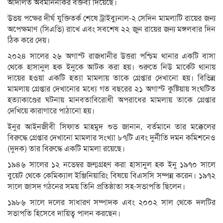
আদালত অবমাননাকর বক্তব্য দিয়েছে।
উভয় পক্ষের দীর্ঘ যুক্তিতর্ক শেষে ট্রাইব্যুনাল-২ সেদিন মামলাটি রায়ের জন্য
অপেক্ষমাণ (সিএভি) রাখে এবং সবশেষ ২২ জুন রায়ের জন্য মঙ্গলবার দিন
ঠিক করে দেয়।
২০২৪ সালের ২৬ অগাস্ট রাজধানীর উত্তরা পশ্চিম থানার একটি বাসা
থেকে হাসানুল হক ইনুকে আটক করা হয়। শুরুতে নিউ মার্কেট থানায়
দায়ের হওয়া একটি হত্যা মামলায় তাকে গ্রেপ্তার দেখানো হয়। বিভিন্ন
মামলায় গ্রেপ্তার দেখানোর মধ্যে গত বছরের ২১ অগাস্ট কুষ্টিয়ায় সংঘটিত
হত্যাকাণ্ডের ঘটনায় মানবতাবিরোধী অপরাধের মামলায় তাকে গ্রেপ্তার
দেখিয়ে কারাগারে পাঠানো হয়।
ইনুর আইনজীবী সিফাত মাহমুদ শুভ জানান, বর্তমানে তার মক্কেলের
বিরুদ্ধে গ্রেপ্তার দেখানো মামলার সংখ্যা ৮৭টি এবং দুর্নীতি দমন কমিশনেও
(দুদক) তার বিরুদ্ধে একটি মামলা রয়েছে।
১৯৪৬ সালের ১২ নভেম্বর জন্মগ্রহণ করা হাসানুল হক ইনু ১৯৭০ সালে
বুয়েট থেকে কেমিক্যাল ইঞ্জিনিয়ারিং বিষয়ে বিএসসি সম্পন্ন করেন। ১৯৭২
সালে জাসদ গঠনের সময় তিনি প্রতিষ্ঠাতা সহ-সভাপতি ছিলেন।
১৯৮৬ সালে দলের সাধারণ সম্পাদক এবং ২০০২ সাল থেকে দলটির
সভাপতি হিসেবে দায়িত্ব পালন করছেন।