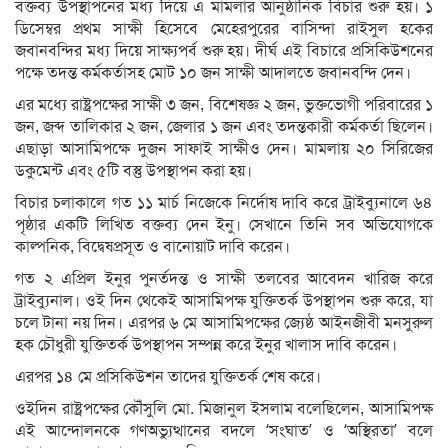
বক্তব্য উপস্থাপনের মধ্য দিয়ে এ মামলার আনুষ্ঠানিক বিচার শুরু হয়। ১
ডিসেম্বর প্রথম সাক্ষী হিসেবে মেহেরপুরের বাসিন্দা রাইসুল হকের
জবানবন্দির মধ্য দিয়ে সাক্ষ্যপর্ব শুরু হয়। দীর্ঘ এই বিচারে প্রসিকিউশনের
পক্ষে তদন্ত কর্মকর্তাসহ মোট ১০ জন সাক্ষী আদালতে জবানবন্দি দেন।
এর মধ্যে রাষ্ট্রপক্ষের সাক্ষী ৩ জন, বিশেষজ্ঞ ২ জন, ভুক্তভোগী পরিবারের ১
জন, জব্দ তালিকার ২ জন, জেলার ১ জন এবং তদন্তকারী কর্মকর্তা ছিলেন।
এছাড়া আসামিপক্ষে দুজন সাফাই সাক্ষীও দেন। মামলায় ২০ সিরিজের
ডকুমেন্ট এবং ৫টি বস্তু উপস্থাপন করা হয়।
বিচার চলাকালে গত ১১ মার্চ নিজেকে নির্দোষ দাবি করে ট্রাইব্যুনালে ৬৪
পৃষ্ঠার একটি লিখিত বক্তব্য দেন ইনু। সেখানে তিনি সব অভিযোগকে
কাল্পনিক, বিদ্বেষপ্রসূত ও বানোয়াট দাবি করেন।
গত ২ এপ্রিল ইনুর পুনর্তদন্ত ও সাক্ষী তলবের আবেদন খারিজ করে
ট্রাইব্যুনাল। ওই দিন থেকেই আসামিপক্ষ যুক্তিতর্ক উপস্থাপন শুরু করে, যা
চলে টানা নয় দিন। এরপর ৬ মে আসামিপক্ষের জ্যেষ্ঠ আইনজীবী মনসুরুল
হক চৌধুরী যুক্তিতর্ক উপস্থাপন সম্পন্ন করে ইনুর খালাস দাবি করেন।
এরপর ১৪ মে প্রসিকিউশন তাদের যুক্তিতর্ক শেষ করে।
ওইদিন রাষ্ট্রপক্ষের কৌঁসুলি মো. মিজানুল ইসলাম বলেছিলেন, আসামিপক্ষ
এই আন্দোলনকে গণঅভ্যুত্থানের বদলে ‘সংঘাত’ ও ‘অস্থিরতা’ বলে