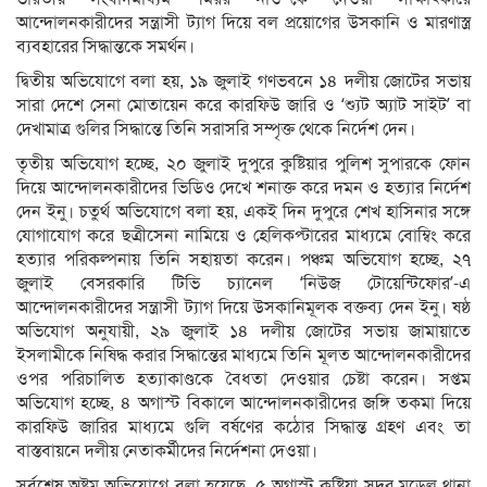
আন্দোলনকারীদের সন্ত্রাসী ট্যাগ দিয়ে বল প্রয়োগের উসকানি ও মারণাস্ত্র
ব্যবহারের সিদ্ধান্তকে সমর্থন।
দ্বিতীয় অভিযোগে বলা হয়, ১৯ জুলাই গণভবনে ১৪ দলীয় জোটের সভায়
সারা দেশে সেনা মোতায়েন করে কারফিউ জারি ও ‘শ্যুট অ্যাট সাইট’ বা
দেখামাত্র গুলির সিদ্ধান্তে তিনি সরাসরি সম্পৃক্ত থেকে নির্দেশ দেন।
তৃতীয় অভিযোগ হচ্ছে, ২০ জুলাই দুপুরে কুষ্টিয়ার পুলিশ সুপারকে ফোন
দিয়ে আন্দোলনকারীদের ভিডিও দেখে শনাক্ত করে দমন ও হত্যার নির্দেশ
দেন ইনু। চতুর্থ অভিযোগে বলা হয়, একই দিন দুপুরে শেখ হাসিনার সঙ্গে
যোগাযোগ করে ছত্রীসেনা নামিয়ে ও হেলিকপ্টারের মাধ্যমে বোম্বিং করে
হত্যার পরিকল্পনায় তিনি সহায়তা করেন। পঞ্চম অভিযোগ হচ্ছে, ২৭
জুলাই বেসরকারি টিভি চ্যানেল ‘নিউজ টোয়েন্টিফোর’-এ
আন্দোলনকারীদের সন্ত্রাসী ট্যাগ দিয়ে উসকানিমূলক বক্তব্য দেন ইনু। ষষ্ঠ
অভিযোগ অনুযায়ী, ২৯ জুলাই ১৪ দলীয় জোটের সভায় জামায়াতে
ইসলামীকে নিষিদ্ধ করার সিদ্ধান্তের মাধ্যমে তিনি মূলত আন্দোলনকারীদের
ওপর পরিচালিত হত্যাকাণ্ডকে বৈধতা দেওয়ার চেষ্টা করেন। সপ্তম
অভিযোগ হচ্ছে, ৪ অগাস্ট বিকালে আন্দোলনকারীদের জঙ্গি তকমা দিয়ে
কারফিউ জারির মাধ্যমে গুলি বর্ষণের কঠোর সিদ্ধান্ত গ্রহণ এবং তা
বাস্তবায়নে দলীয় নেতাকর্মীদের নির্দেশনা দেওয়া।
সর্বশেষ অষ্টম অভিযোগে বলা হয়েছে, ৫ অগাস্ট কুষ্টিয়া সদর মডেল থানা