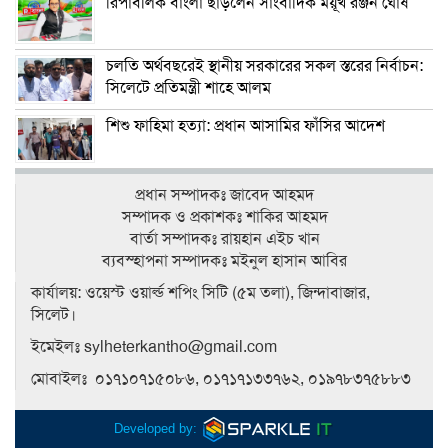
রিপাবলিক বাংলা ছাড়লেন সাংবাদিক ময়ূখ রঞ্জন ঘোষ
চলতি অর্থবছরেই স্থানীয় সরকারের সকল স্তরের নির্বাচন:
সিলেটে প্রতিমন্ত্রী শাহে আলম
শিশু ফাহিমা হত্যা: প্রধান আসামির ফাঁসির আদেশ
প্রধান সম্পাদকঃ জাবেদ আহমদ
সম্পাদক ও প্রকাশকঃ শাকির আহমদ
বার্তা সম্পাদকঃ রায়হান এইচ খান
ব‍্যবস্হাপনা সম্পাদকঃ মইনুল হাসান আবির
কার্যালয়: ওয়েস্ট ওয়ার্ল্ড শপিং সিটি (৫ম তলা), জিন্দাবাজার,
সিলেট।
ইমেইলঃ sylheterkantho@gmail.com
মোবাইলঃ ০১৭১০৭১৫০৮৬, ০১৭১৭১৩৩৭৬২, ০১৯৭৮৩৭৫৮৮৩
Developed by: