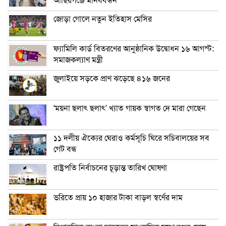
আছিরগঞ্জে মানববন্ধন
জোড়া গোলে নতুন ইতিহাস মেসির
ফ্যামিলি কার্ড বিতরণের আনুষ্ঠানিক উদ্বোধন ১৬ আগস্ট:
সমাজকল্যাণ মন্ত্রী
জুলাইয়ে সড়কে প্রাণ ঝড়েছে ৪১৬ জনের
‘ময়না ছলাৎ ছলাৎ’ খ্যাত গায়ক স্বাগত দে মারা গেছেন
১১ দলীয় ঐক্যের ঘেরাও কর্মসূচি ঘিরে সচিবালয়ের সব
গেট বন্ধ
রাষ্ট্রপতি নির্বাচনের চূড়ান্ত তারিখ ঘোষণা
ভরিতে প্রায় ১০ হাজার টাকা বাড়ল স্বর্ণের দাম