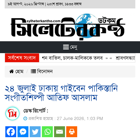
৯ই আগস্ট, ২০২৬ খ্রিস্টাব্দ
|
২৫শে শ্রাবণ, ১৪৩৩ বঙ্গাব্দ
মেনু
সর্বশেষ সংবাদ
া: দুই বাসের রেজিস্ট্রেশন বাতিল, চালক-মালিককে তলব
» «
শ্রাবণসন্ধ্যায় গ
হোম
বিনোদন
২৪ জুলাই ঢাকায় গাইবেন পাকিস্তানি
সংগীতশিল্পী আতিফ আসলাম
ডেস্ক রিপোর্ট :
প্রকাশিত হয়েছে : 27 June 2026, 1:03 PM