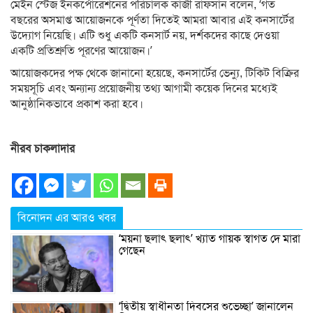
মেইন স্টেজ ইনকর্পোরেশনের পরিচালক কাজী রাফসান বলেন, ‘গত
বছরের অসমাপ্ত আয়োজনকে পূর্ণতা দিতেই আমরা আবার এই কনসার্টের
উদ্যোগ নিয়েছি। এটি শুধু একটি কনসার্ট নয়, দর্শকদের কাছে দেওয়া
একটি প্রতিশ্রুতি পূরণের আয়োজন।’
আয়োজকদের পক্ষ থেকে জানানো হয়েছে, কনসার্টের ভেন্যু, টিকিট বিক্রির
সময়সূচি এবং অন্যান্য প্রয়োজনীয় তথ্য আগামী কয়েক দিনের মধ্যেই
আনুষ্ঠানিকভাবে প্রকাশ করা হবে।
নীরব চাকলাদার
বিনোদন এর আরও খবর
‘ময়না ছলাৎ ছলাৎ’ খ্যাত গায়ক স্বাগত দে মারা
গেছেন
‘দ্বিতীয় স্বাধীনতা দিবসের শুভেচ্ছা’ জানালেন