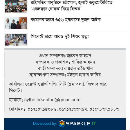
রাষ্ট্রপতির অনুষ্ঠানে হট্টগোল, জুলাই ডকুমেন্টারিতে
‘একদফার ঘোষক’ নিয়ে বিতর্ক
কামালবাজারে ৩৫৬ ইয়াবাসহ দুজন আটক
সিলেটে হামে আরও দুই শিশুর মৃত্যু
প্রধান সম্পাদকঃ জাবেদ আহমদ
সম্পাদক ও প্রকাশকঃ শাকির আহমদ
বার্তা সম্পাদকঃ রায়হান এইচ খান
ব‍্যবস্হাপনা সম্পাদকঃ মইনুল হাসান আবির
কার্যালয়: ওয়েস্ট ওয়ার্ল্ড শপিং সিটি (৫ম তলা), জিন্দাবাজার,
সিলেট।
ইমেইলঃ sylheterkantho@gmail.com
মোবাইলঃ ০১৭১০৭১৫০৮৬, ০১৭১৭১৩৩৭৬২, ০১৯৭৮৩৭৫৮৮৩
Developed by: