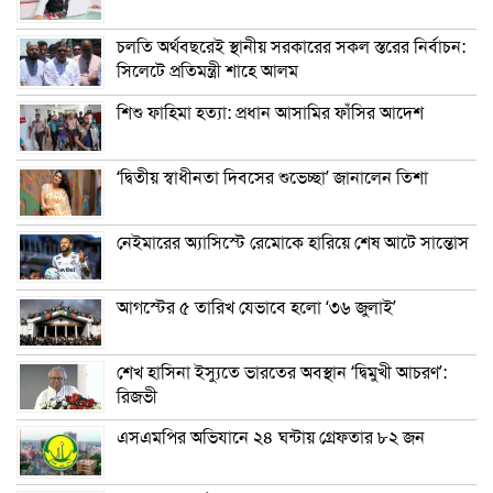
চলতি অর্থবছরেই স্থানীয় সরকারের সকল স্তরের নির্বাচন:
সিলেটে প্রতিমন্ত্রী শাহে আলম
শিশু ফাহিমা হত্যা: প্রধান আসামির ফাঁসির আদেশ
‘দ্বিতীয় স্বাধীনতা দিবসের শুভেচ্ছা’ জানালেন তিশা
নেইমারের অ্যাসিস্টে রেমোকে হারিয়ে শেষ আটে সান্তোস
আগস্টের ৫ তারিখ যেভাবে হলো ‘৩৬ জুলাই’
শেখ হাসিনা ইস্যুতে ভারতের অবস্থান ‘দ্বিমুখী আচরণ’:
রিজভী
এসএমপির অভিযানে ২৪ ঘন্টায় গ্রেফতার ৮২ জন