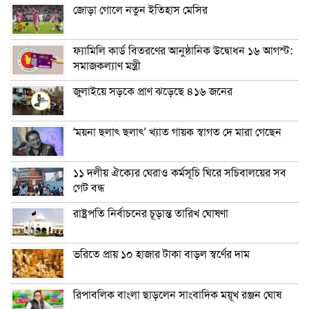
জোড়া গোলে নতুন ইতিহাস মেসির
ফ্যামিলি কার্ড বিতরণের আনুষ্ঠানিক উদ্বোধন ১৬ আগস্ট:
সমাজকল্যাণ মন্ত্রী
জুলাইয়ে সড়কে প্রাণ ঝড়েছে ৪১৬ জনের
‘ময়না ছলাৎ ছলাৎ’ খ্যাত গায়ক স্বাগত দে মারা গেছেন
১১ দলীয় ঐক্যের ঘেরাও কর্মসূচি ঘিরে সচিবালয়ের সব
গেট বন্ধ
রাষ্ট্রপতি নির্বাচনের চূড়ান্ত তারিখ ঘোষণা
ভরিতে প্রায় ১০ হাজার টাকা বাড়ল স্বর্ণের দাম
রিপাবলিক বাংলা ছাড়লেন সাংবাদিক ময়ূখ রঞ্জন ঘোষ