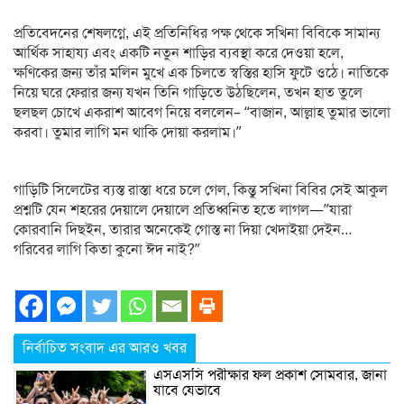
প্রতিবেদনের শেষলগ্নে, এই প্রতিনিধির পক্ষ থেকে সখিনা বিবিকে সামান্য
আর্থিক সাহায্য এবং একটি নতুন শাড়ির ব্যবস্থা করে দেওয়া হলে,
ক্ষণিকের জন্য তাঁর মলিন মুখে এক চিলতে স্বস্তির হাসি ফুটে ওঠে। নাতিকে
নিয়ে ঘরে ফেরার জন্য যখন তিনি গাড়িতে উঠছিলেন, তখন হাত তুলে
ছলছল চোখে একরাশ আবেগ নিয়ে বললেন– “বাজান, আল্লাহ তুমার ভালো
করবা। তুমার লাগি মন থাকি দোয়া করলাম।”
গাড়িটি সিলেটের ব্যস্ত রাস্তা ধরে চলে গেল, কিন্তু সখিনা বিবির সেই আকুল
প্রশ্নটি যেন শহরের দেয়ালে দেয়ালে প্রতিধ্বনিত হতে লাগল—”যারা
কোরবানি দিছইন, তারার অনেকেই গোস্ত না দিয়া খেদাইয়া দেইন…
গরিবের লাগি কিতা কুনো ঈদ নাই?”
নির্বাচিত সংবাদ এর আরও খবর
এসএসসি পরীক্ষার ফল প্রকাশ সোমবার, জানা
যাবে যেভাবে