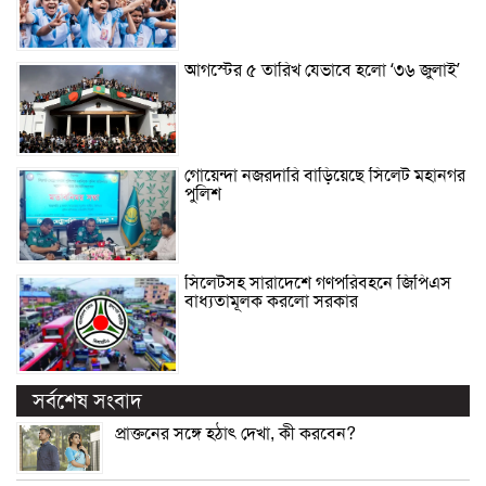
আগস্টের ৫ তারিখ যেভাবে হলো ‘৩৬ জুলাই’
গোয়েন্দা নজরদারি বাড়িয়েছে সিলেট মহানগর
পুলিশ
সিলেটসহ সারাদেশে গণপরিবহনে জিপিএস
বাধ্যতামূলক করলো সরকার
সর্বশেষ সংবাদ
প্রাক্তনের সঙ্গে হঠাৎ দেখা, কী করবেন?