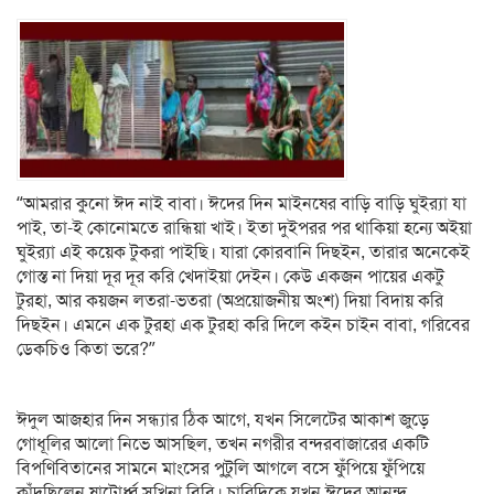
“আমরার কুনো ঈদ নাই বাবা। ঈদের দিন মাইনষের বাড়ি বাড়ি ঘুইর‌্যা যা
পাই, তা-ই কোনোমতে রান্ধিয়া খাই। ইতা দুইপরর পর থাকিয়া হন্যে অইয়া
ঘুইর‌্যা এই কয়েক টুকরা পাইছি। যারা কোরবানি দিছইন, তারার অনেকেই
গোস্ত না দিয়া দূর দূর করি খেদাইয়া দেইন। কেউ একজন পায়ের একটু
টুরহা, আর কয়জন লতরা-ভতরা (অপ্রয়োজনীয় অংশ) দিয়া বিদায় করি
দিছইন। এমনে এক টুরহা এক টুরহা করি দিলে কইন চাইন বাবা, গরিবের
ডেকচিও কিতা ভরে?”
ঈদুল আজহার দিন সন্ধ্যার ঠিক আগে, যখন সিলেটের আকাশ জুড়ে
গোধূলির আলো নিভে আসছিল, তখন নগরীর বন্দরবাজারের একটি
বিপণিবিতানের সামনে মাংসের পুটুলি আগলে বসে ফুঁপিয়ে ফুঁপিয়ে
কাঁদছিলেন ষাটোর্ধ্ব সখিনা বিবি। চারিদিকে যখন ঈদের আনন্দ,