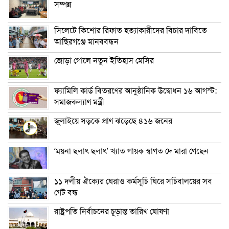
সম্পন্ন
সিলেটে কিশোর রিফাত হত্যাকারীদের বিচার দাবিতে
আছিরগঞ্জে মানববন্ধন
জোড়া গোলে নতুন ইতিহাস মেসির
ফ্যামিলি কার্ড বিতরণের আনুষ্ঠানিক উদ্বোধন ১৬ আগস্ট:
সমাজকল্যাণ মন্ত্রী
জুলাইয়ে সড়কে প্রাণ ঝড়েছে ৪১৬ জনের
‘ময়না ছলাৎ ছলাৎ’ খ্যাত গায়ক স্বাগত দে মারা গেছেন
১১ দলীয় ঐক্যের ঘেরাও কর্মসূচি ঘিরে সচিবালয়ের সব
গেট বন্ধ
রাষ্ট্রপতি নির্বাচনের চূড়ান্ত তারিখ ঘোষণা