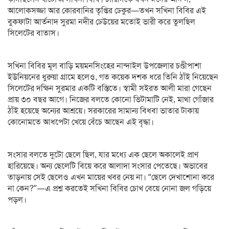
আলোকসজ্জা আর কোরবানির তৃপ্তির ঢেকুর—তখন সখিনা বিবির এই
বুকফাটা আর্তনাদ সুরমা নদীর ঢেউয়ের মতোই ভারী করে তুলছিল
সিলেটের বাতাস।
সখিনা বিবির মূল বাড়ি ময়মনসিংহের নান্দাইল উপজেলার চণ্ডীপাশা
ইউনিয়নের ধুরুয়া গ্রামে হলেও, গত কয়েক দশক ধরে তিনি ঠাঁই নিয়েছেন
সিলেটের দক্ষিন সুরমার একটি বস্তিতে। স্বামী সইরত আলী মারা গেছেন
প্রায় ৩০ বছর আগে। নিজের বলতে কোনো ভিটামাটি নেই, মাথা গোঁজার
ঠাঁই হয়েছে অন্যের আশ্রয়ে। সরকারের সামান্য বিধবা ভাতার টাকায়
কোনোমতে আধপেটা খেয়ে বেঁচে আছেন এই বৃদ্ধা।
সংসার বলতে দুটো ছেলে ছিল, যার মধ্যে এক ছেলে অকালেই প্রাণ
হারিয়েছে। অন্য ছেলেটি বিয়ে করে আলাদা সংসার পেতেছে। অভাবের
তাড়নায় সেই ছেলেও এখন মায়ের খবর নেয় না। “ছেলে দেখাশোনা করে
না কেন?”—এ প্রশ্ন করতেই সখিনা বিবির চোখ বেয়ে নোনা জল গড়িয়ে
পড়ল।