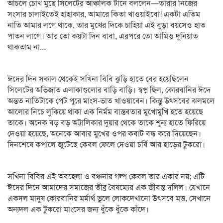
আঁচলে চোখ মুছে সিলেটের আঞ্চলিক টানে বললেন—তারার নিজের
সংসার চালাইতেই হাহাকার, আমারে কিতা খাওয়াইবো! একটা এতিম
নাতি আমার লগে থাকে, তার মুখের দিকে চাহিয়া এই বুড়া বয়সেও হাত
পাতন লাগে। আর তো কয়টা দিন বাবা, এরপরে তো আমিও দুনিয়াত
থাকতাম না…
ঈদের দিন সকাল থেকেই সখিনা বিবি ঝুড়ি হাতে বের হয়েছিলেন
সিলেটের অভিজাত এলাকাগুলোর বাড়ি বাড়ি। স্বপ্ন ছিল, কোরবানির ঈদে
অন্তত নাতিটাকে পেট পুরে মাংস-ভাত খাওয়াবেন। কিন্তু উৎসবের ঝলমলে
আলোর নিচে লুকিয়ে থাকা এক নির্মম বাস্তবতার মুখোমুখি হতে হয়েছে
তাকে। অনেক বড় বড় অট্টালিকার দুয়ার থেকে তাকে শূন্য হাতে ফিরিয়ে
দেওয়া হয়েছে, অনেকে আবার মুখের ওপর কবাট বন্ধ করে দিয়েছেন।
দিনশেষে কপালে জুটেছে কেবল ফেলে দেওয়া চর্বি আর হাড়ের টুকরো।
সখিনা বিবির এই অবহেলা ও বঞ্চনার গল্প কেবল তার একার নয়; এটি
ঈদের দিনে আমাদের সমাজের তীব্র বৈষম্যের এক জীবন্ত দলিল। যেখানে
একদল মানুষ কোরবানির মর্মার্থ ভুলে লোকদেখানো উৎসবে মত্ত, সেখানে
অন্যদল এক টুকরো মাংসের জন্য ধুঁকে ধুঁকে কাঁদে।