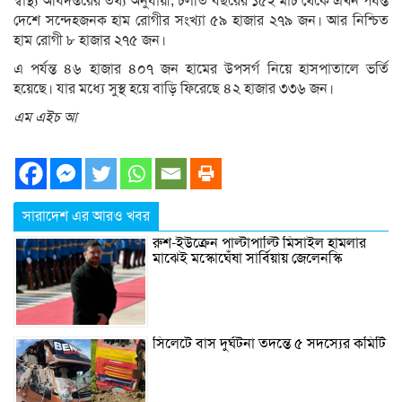
স্বাস্থ্য অধিদপ্তরের তথ্য অনুযায়ী, চলতি বছরের ১৫ই মার্চ থেকে এখন পর্যন্ত
দেশে সন্দেহজনক হাম রোগীর সংখ্যা ৫৯ হাজার ২৭৯ জন। আর নিশ্চিত
হাম রোগী ৮ হাজার ২৭৫ জন।
এ পর্যন্ত ৪৬ হাজার ৪০৭ জন হামের উপসর্গ নিয়ে হাসপাতালে ভর্তি
হয়েছে। যার মধ্যে সুস্থ হয়ে বাড়ি ফিরেছে ৪২ হাজার ৩৩৬ জন।
এম এইচ আ
সারাদেশ এর আরও খবর
রুশ-ইউক্রেন পাল্টাপাল্টি মিসাইল হামলার
মাঝেই মস্কোঘেঁষা সার্বিয়ায় জেলেনস্কি
সিলেটে বাস দুর্ঘটনা তদন্তে ৫ সদস্যের কমিটি