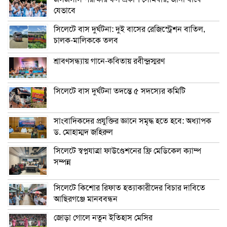
যেভাবে
সিলেটে বাস দুর্ঘটনা: দুই বাসের রেজিস্ট্রেশন বাতিল,
চালক-মালিককে তলব
শ্রাবণসন্ধ্যায় গানে-কবিতায় রবীন্দ্রস্মরণ
সিলেটে বাস দুর্ঘটনা তদন্তে ৫ সদস্যের কমিটি
সাংবাদিকদের প্রযুক্তির জ্ঞানে সমৃদ্ধ হতে হবে: অধ্যাপক
ড. মোহাম্মদ জহিরুল
সিলেটে স্বপ্নযাত্রা ফাউণ্ডেশনের ফ্রি মেডিকেল ক্যাম্প
সম্পন্ন
সিলেটে কিশোর রিফাত হত্যাকারীদের বিচার দাবিতে
আছিরগঞ্জে মানববন্ধন
জোড়া গোলে নতুন ইতিহাস মেসির