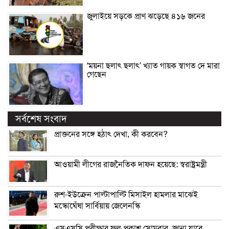
জুলাইয়ে সড়কে প্রাণ ঝড়েছে ৪১৬ জনের
‘ময়না ছলাৎ ছলাৎ’ খ্যাত গায়ক স্বাগত দে মারা
গেছেন
সর্বশেষ সংবাদ
প্রাক্তনের সঙ্গে হঠাৎ দেখা, কী করবেন?
আওয়ামী লীগের রাজনৈতিক দাফন হয়েছে: স্বরাষ্ট্রমন্ত্রী
রুশ-ইউক্রেন পাল্টাপাল্টি মিসাইল হামলার মাঝেই
মস্কোঘেঁষা সার্বিয়ায় জেলেনস্কি
এসএসসি পরীক্ষার ফল প্রকাশ সোমবার, জানা যাবে