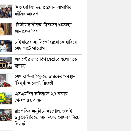
শিশু ফাহিমা হত্যা: প্রধান আসামির
ফাঁসির আদেশ
‘দ্বিতীয় স্বাধীনতা দিবসের শুভেচ্ছা’
জানালেন তিশা
নেইমারের অ্যাসিস্টে রেমোকে হারিয়ে
শেষ আটে সান্তোস
আগস্টের ৫ তারিখ যেভাবে হলো ‘৩৬
জুলাই’
শেখ হাসিনা ইস্যুতে ভারতের অবস্থান
‘দ্বিমুখী আচরণ’: রিজভী
এসএমপির অভিযানে ২৪ ঘন্টায়
গ্রেফতার ৮২ জন
রাষ্ট্রপতির অনুষ্ঠানে হট্টগোল, জুলাই
ডকুমেন্টারিতে ‘একদফার ঘোষক’ নিয়ে
বিতর্ক