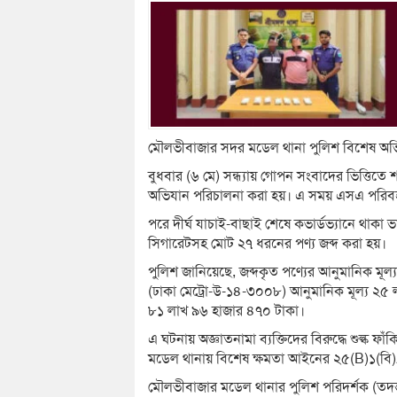
মৌলভীবাজার সদর মডেল থানা পুলিশ বিশেষ অভিযা
বুধবার (৬ মে) সন্ধ্যায় গোপন সংবাদের ভিত্তিত
অভিযান পরিচালনা করা হয়। এ সময় এসএ পরিবহন
পরে দীর্ঘ যাচাই-বাছাই শেষে কভার্ডভ্যানে থাকা
সিগারেটসহ মোট ২৭ ধরনের পণ্য জব্দ করা হয়।
পুলিশ জানিয়েছে, জব্দকৃত পণ্যের আনুমানিক মূল্
(ঢাকা মেট্রো-উ-১৪-৩০০৮) আনুমানিক মূল্য ২৫ লাখ
৮১ লাখ ৯৬ হাজার ৪৭০ টাকা।
এ ঘটনায় অজ্ঞাতনামা ব্যক্তিদের বিরুদ্ধে শুল্ক
মডেল থানায় বিশেষ ক্ষমতা আইনের ২৫(B)১(বি)/
মৌলভীবাজার মডেল থানার পুলিশ পরিদর্শক (তদন্ত