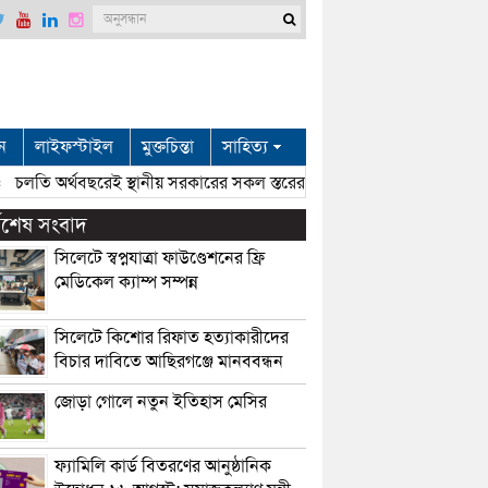
ন
লাইফস্টাইল
মুক্তচিন্তা
সাহিত্য
চলতি অর্থবছরেই স্থানীয় সরকারের সকল স্তরের নির্বাচন: সিলেটে প্রতিমন্ত্রী শা
্বশেষ সংবাদ
সিলেটে স্বপ্নযাত্রা ফাউণ্ডেশনের ফ্রি
মেডিকেল ক্যাম্প সম্পন্ন
সিলেটে কিশোর রিফাত হত্যাকারীদের
বিচার দাবিতে আছিরগঞ্জে মানববন্ধন
জোড়া গোলে নতুন ইতিহাস মেসির
ফ্যামিলি কার্ড বিতরণের আনুষ্ঠানিক