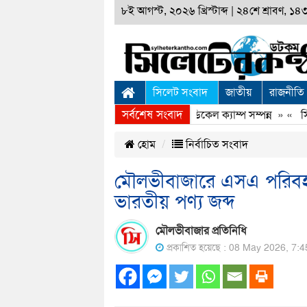
৮ই আগস্ট, ২০২৬ খ্রিস্টাব্দ
|
২৪শে শ্রাবণ, ১৪৩৩
সিলেট সংবাদ
জাতীয়
রাজনীতি
সর্বশেষ সংবাদ
সিলেটে স্বপ্নযাত্রা ফাউণ্ডেশনের ফ্রি মেডিকেল ক্যাম্প সম্পন্ন
» «
সিলে
হোম
নির্বাচিত সংবাদ
মৌলভীবাজারে এসএ পরিবহনে
ভারতীয় পণ্য জব্দ
মৌলভীবাজার প্রতিনিধি
প্রকাশিত হয়েছে : 08 May 2026, 7: