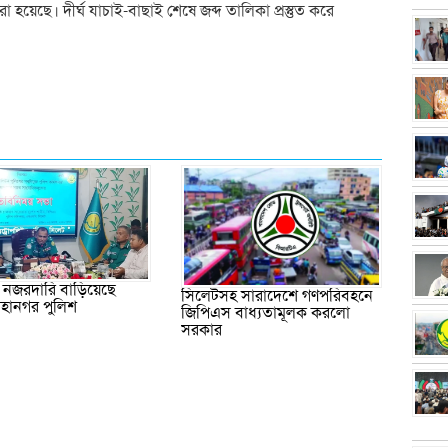
 হয়েছে। দীর্ঘ যাচাই-বাছাই শেষে জব্দ তালিকা প্রস্তুত করে
া নজরদারি বাড়িয়েছে
সিলেটসহ সারাদেশে গণপরিবহনে
হানগর পুলিশ
জিপিএস বাধ্যতামূলক করলো
সরকার