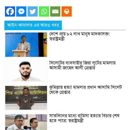
আইন-আদালত এর আরও খবর
দেশে প্রায় ৮২ লাখ মানুষ মাদকাসক্ত:
স্বরাষ্ট্রমন্ত্রী
সিলেটের ব্যবসায়ীর জিরা লুটের মামলায়
আসামী জাহেদ আলী গ্রেপ্তার
কুমিল্লায় হত্যা মামলার প্রধান আসামি সিলেট
থেকে গ্রেপ্তার
সাতদিনের মধ্যে রামিসা হত্যার বিচার শেষ
হতে পারে: স্বরাষ্ট্রমন্ত্রী