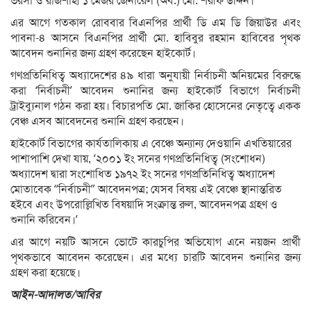
ভরসা ও রাজশাহী ১ মেজর জেনারেল (অব.) মো. শরীফ উদ্দিন।
এর আগে গতকাল রোববার বিএনপির প্রার্থী ডি এম ডি জিয়াউর এবং
পাবনা-৪ আসনে বিএনপির প্রার্থী মো. হাবিবুর রহমান হাবিবের পৃথক
আবেদন শুনানির জন্য গ্রহণ করেছেন হাইকোর্ট।
গণপ্রতিনিধিত্ব অধ্যাদেশের ৪৯ ধারা অনুযায়ী নির্বাচনী অনিয়মের বিরুদ্ধে
করা ‘নির্বাচনী’ আবেদন শুনানির জন্য হাইকোর্ট বিভাগে নির্বাচনী
ট্রাইব্যুনাল গঠন করা হয়। বিচারপতি মো. জাকির হোসেনের নেতৃত্বে একক
বেঞ্চ এসব আবেদনের শুনানি গ্রহণ করছেন।
হাইকোর্ট বিভাগের কার্যতালিকায় এ বেঞ্চে অন্যান্য দেওয়ানি এখতিয়ারের
পাশাপাশি দেখা যায়, ‘২০০১ ইং সনের গণপ্রতিনিধিত্ব (সংশোধন)
অধ্যাদেশ দ্বারা সংশোধিত ১৯৭২ ইং সনের গণপ্রতিনিধিত্ব অধ্যাদেশ
মোতাবেক “নির্বাচনী” আবেদনপত্র; যেসব বিষয় এই বেঞ্চে স্থানান্তরিত
হইবে এবং উপরোল্লিখিত বিষয়াদি সংক্রান্ত রুল, আবেদনপত্র গ্রহণ ও
শুনানি করিবেন।’
এর আগে নয়টি আসনে ভোটে কারচুপির অভিযোগ এনে নয়জন প্রার্থী
পৃথকভাবে আবেদন করেছেন। এর মধ্যে চারটি আবেদন শুনানির জন্য
গ্রহণ করা হয়েছে।
আইন-আদালত/আবির