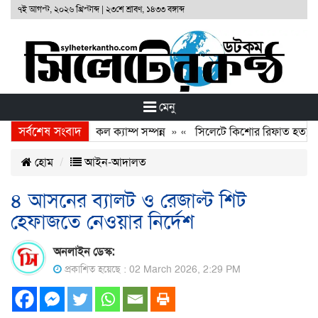
৭ই আগস্ট, ২০২৬ খ্রিস্টাব্দ
|
২৩শে শ্রাবণ, ১৪৩৩ বঙ্গাব্দ
মেনু
সর্বশেষ সংবাদ
 ফাউণ্ডেশনের ফ্রি মেডিকেল ক্যাম্প সম্পন্ন
» «
সিলেটে কিশোর রিফাত হত্যাকার
হোম
আইন-আদালত
৪ আসনের ব্যালট ও রেজাল্ট শিট
হেফাজতে নেওয়ার নির্দেশ
অনলাইন ডেস্ক:
প্রকাশিত হয়েছে : 02 March 2026, 2:29 PM