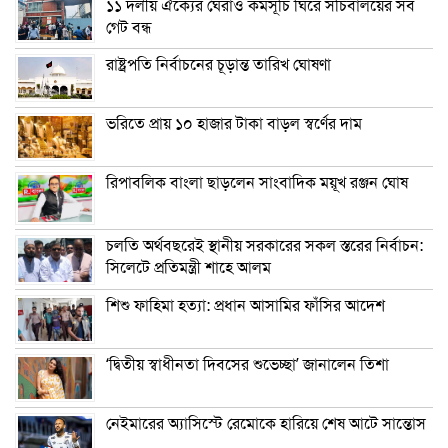
১১ দলীয় ঐক্যের ঘেরাও কর্মসূচি ঘিরে সচিবালয়ের সব
গেট বন্ধ
রাষ্ট্রপতি নির্বাচনের চূড়ান্ত তারিখ ঘোষণা
ভরিতে প্রায় ১০ হাজার টাকা বাড়ল স্বর্ণের দাম
রিপাবলিক বাংলা ছাড়লেন সাংবাদিক ময়ূখ রঞ্জন ঘোষ
চলতি অর্থবছরেই স্থানীয় সরকারের সকল স্তরের নির্বাচন:
সিলেটে প্রতিমন্ত্রী শাহে আলম
শিশু ফাহিমা হত্যা: প্রধান আসামির ফাঁসির আদেশ
‘দ্বিতীয় স্বাধীনতা দিবসের শুভেচ্ছা’ জানালেন তিশা
নেইমারের অ্যাসিস্টে রেমোকে হারিয়ে শেষ আটে সান্তোস