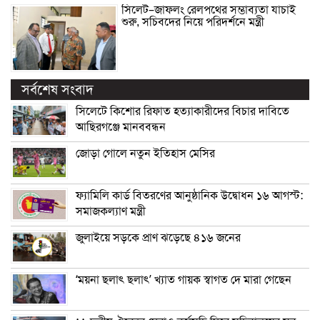
সিলেট–জাফলং রেলপথের সম্ভাব্যতা যাচাই
শুরু, সচিবদের নিয়ে পরিদর্শনে মন্ত্রী
সর্বশেষ সংবাদ
সিলেটে কিশোর রিফাত হত্যাকারীদের বিচার দাবিতে
আছিরগঞ্জে মানববন্ধন
জোড়া গোলে নতুন ইতিহাস মেসির
ফ্যামিলি কার্ড বিতরণের আনুষ্ঠানিক উদ্বোধন ১৬ আগস্ট:
সমাজকল্যাণ মন্ত্রী
জুলাইয়ে সড়কে প্রাণ ঝড়েছে ৪১৬ জনের
‘ময়না ছলাৎ ছলাৎ’ খ্যাত গায়ক স্বাগত দে মারা গেছেন