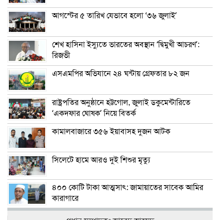
আগস্টের ৫ তারিখ যেভাবে হলো ‘৩৬ জুলাই’
শেখ হাসিনা ইস্যুতে ভারতের অবস্থান ‘দ্বিমুখী আচরণ’:
রিজভী
এসএমপির অভিযানে ২৪ ঘন্টায় গ্রেফতার ৮২ জন
রাষ্ট্রপতির অনুষ্ঠানে হট্টগোল, জুলাই ডকুমেন্টারিতে
‘একদফার ঘোষক’ নিয়ে বিতর্ক
কামালবাজারে ৩৫৬ ইয়াবাসহ দুজন আটক
সিলেটে হামে আরও দুই শিশুর মৃত্যু
৪০০ কোটি টাকা আত্মসাৎ: জামায়াতের সাবেক আমির
কারাগারে