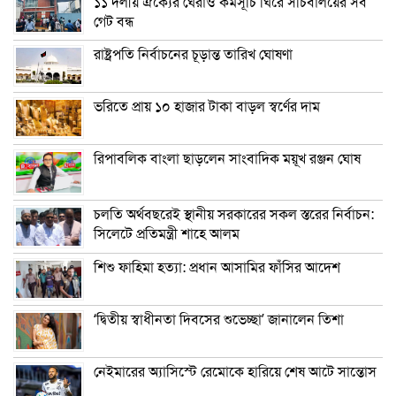
১১ দলীয় ঐক্যের ঘেরাও কর্মসূচি ঘিরে সচিবালয়ের সব
গেট বন্ধ
রাষ্ট্রপতি নির্বাচনের চূড়ান্ত তারিখ ঘোষণা
ভরিতে প্রায় ১০ হাজার টাকা বাড়ল স্বর্ণের দাম
রিপাবলিক বাংলা ছাড়লেন সাংবাদিক ময়ূখ রঞ্জন ঘোষ
চলতি অর্থবছরেই স্থানীয় সরকারের সকল স্তরের নির্বাচন:
সিলেটে প্রতিমন্ত্রী শাহে আলম
শিশু ফাহিমা হত্যা: প্রধান আসামির ফাঁসির আদেশ
‘দ্বিতীয় স্বাধীনতা দিবসের শুভেচ্ছা’ জানালেন তিশা
নেইমারের অ্যাসিস্টে রেমোকে হারিয়ে শেষ আটে সান্তোস