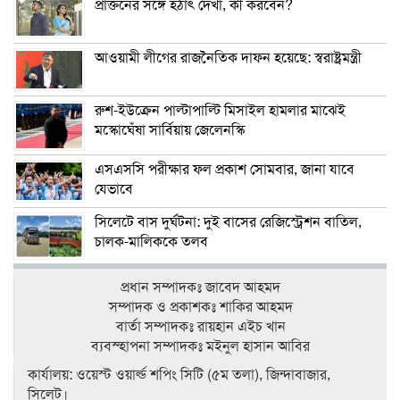
প্রাক্তনের সঙ্গে হঠাৎ দেখা, কী করবেন?
আওয়ামী লীগের রাজনৈতিক দাফন হয়েছে: স্বরাষ্ট্রমন্ত্রী
রুশ-ইউক্রেন পাল্টাপাল্টি মিসাইল হামলার মাঝেই
মস্কোঘেঁষা সার্বিয়ায় জেলেনস্কি
এসএসসি পরীক্ষার ফল প্রকাশ সোমবার, জানা যাবে
যেভাবে
সিলেটে বাস দুর্ঘটনা: দুই বাসের রেজিস্ট্রেশন বাতিল,
চালক-মালিককে তলব
প্রধান সম্পাদকঃ জাবেদ আহমদ
সম্পাদক ও প্রকাশকঃ শাকির আহমদ
বার্তা সম্পাদকঃ রায়হান এইচ খান
ব‍্যবস্হাপনা সম্পাদকঃ মইনুল হাসান আবির
কার্যালয়: ওয়েস্ট ওয়ার্ল্ড শপিং সিটি (৫ম তলা), জিন্দাবাজার,
সিলেট।