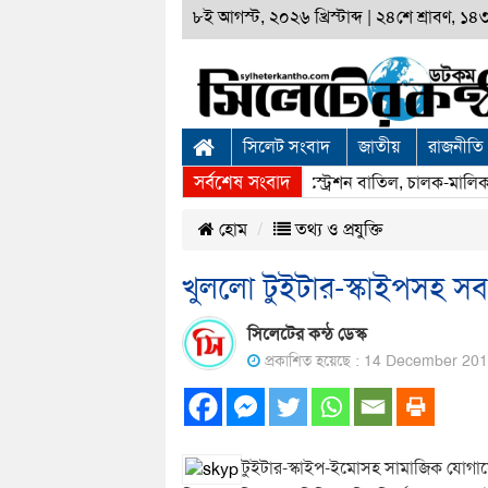
৮ই আগস্ট, ২০২৬ খ্রিস্টাব্দ
|
২৪শে শ্রাবণ, ১৪৩৩
সিলেট সংবাদ
জাতীয়
রাজনীতি
সর্বশেষ সংবাদ
সিলেটে বাস দুর্ঘটনা: দুই বাসের রেজিস্ট্রেশন বাতিল, চালক-মালিকক
হোম
তথ্য ও প্রযুক্তি
খুললো টুইটার-স্কাইপসহ স
সিলেটের কন্ঠ ডেস্ক
প্রকাশিত হয়েছে : 14 December 20
টুইটার-স্কাইপ-ইমোসহ সামাজিক যোগা