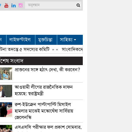
ন
লাইফস্টাইল
মুক্তচিন্তা
সাহিত্য
া তদন্তে ৫ সদস্যের কমিটি
» «
সাংবাদিকদের প্রযুক্তির জ্ঞানে সমৃদ্ধ হতে হব
্বশেষ সংবাদ
প্রাক্তনের সঙ্গে হঠাৎ দেখা, কী করবেন?
আওয়ামী লীগের রাজনৈতিক দাফন
হয়েছে: স্বরাষ্ট্রমন্ত্রী
রুশ-ইউক্রেন পাল্টাপাল্টি মিসাইল
হামলার মাঝেই মস্কোঘেঁষা সার্বিয়ায়
জেলেনস্কি
এসএসসি পরীক্ষার ফল প্রকাশ সোমবার,