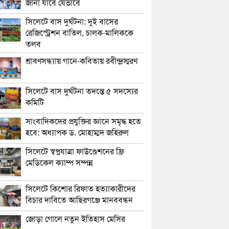
জানা যাবে যেভাবে
সিলেটে বাস দুর্ঘটনা: দুই বাসের
রেজিস্ট্রেশন বাতিল, চালক-মালিককে
তলব
শ্রাবণসন্ধ্যায় গানে-কবিতায় রবীন্দ্রস্মরণ
সিলেটে বাস দুর্ঘটনা তদন্তে ৫ সদস্যের
কমিটি
সাংবাদিকদের প্রযুক্তির জ্ঞানে সমৃদ্ধ হতে
হবে: অধ্যাপক ড. মোহাম্মদ জহিরুল
সিলেটে স্বপ্নযাত্রা ফাউণ্ডেশনের ফ্রি
মেডিকেল ক্যাম্প সম্পন্ন
সিলেটে কিশোর রিফাত হত্যাকারীদের
বিচার দাবিতে আছিরগঞ্জে মানববন্ধন
জোড়া গোলে নতুন ইতিহাস মেসির