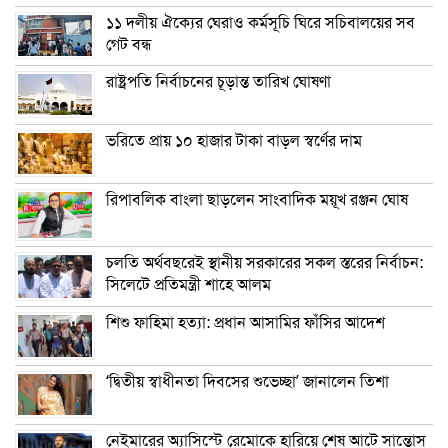
১১ দলীয় ঐক্যের ঘেরাও কর্মসূচি ঘিরে সচিবালয়ের সব
গেট বন্ধ
রাষ্ট্রপতি নির্বাচনের চূড়ান্ত তারিখ ঘোষণা
ভরিতে প্রায় ১০ হাজার টাকা বাড়ল স্বর্ণের দাম
রিপাবলিক বাংলা ছাড়লেন সাংবাদিক ময়ূখ রঞ্জন ঘোষ
চলতি অর্থবছরেই স্থানীয় সরকারের সকল স্তরের নির্বাচন:
সিলেটে প্রতিমন্ত্রী শাহে আলম
শিশু ফাহিমা হত্যা: প্রধান আসামির ফাঁসির আদেশ
‘দ্বিতীয় স্বাধীনতা দিবসের শুভেচ্ছা’ জানালেন তিশা
নেইমারের অ্যাসিস্টে রেমোকে হারিয়ে শেষ আটে সান্তোস