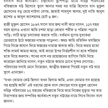
বসবাস করে আসছেন। চন্দ্রঘোনা ছুপিপাড়া গ্রামে দরিদ্র পরিবারের
খতিজাকে বউ হিসেবে তুলে আনার সময় বর যাত্রি হিসেবে যান মুক্তুল
হেসেনের বড় মেয়ে লাইলা বেগম, জামাই শামসুল আলম, দুই নাতি আবুল
হাশেম ও আবুল কাশেমসহ মোট ৬ জন।
হাজী মুক্তুল হোসেন ১৮৯৭ সালে তার জন্ম দাবী করে বলেন, ১১৭ বছর
বয়স হলেও এখনো আমি চশমা ছাড়া কোরান শরীফ ও পত্রিকা পড়তে
পাড়ি। লাঠি ছাড়া চলাফেরা করতে পারি। বর্তমান যুগের যুবকেরা
ভোররাতে উঠে ফজরের নামাজ পড়েননা। অথচ আমি প্রতিদিন মসজিদে
গিয়ে নিজে আযান দিয়ে ফজরের নামাজ আদায় করি। বিয়ে করার মতো
শক্তি-সামর্থ আমার আছে, তাই কারো উপর নির্ভরশীল না হতে শরিয়ত
মতে বিয়ে করলাম। শখের বশে নয় প্রয়োজনের তাগিদে তিনি বিয়ে
করেছেন জানিয়ে বলেন, নতুন বউকে আমার চোখে সুন্দর লেগেছে।
পরিবারের সবাই মেনে নিয়েছেন, আত্মীয়-স্বজনরা গিয়েই নতুন বউ ঘরে
তুলে এনেছেন।
“যখন তোমার কেউ ছিলনা তখন ছিলাম আমি, এখন তোমার সব হয়েছে
পর হয়েছি আমি” এই ধরণের শ্লোক বলে ক্ষোভের সাথে মুক্তুল হোসেন
দরিদ্র পরিবারের ২২ বছরের খতিজাকে বিয়ে করে নিজের মৃত্যুর পর তার
নিরাপত্তার জন্য সম্পত্তির অর্ধেকাংশ নতুন বউয়ের নামে লিখে দিবেন বলে
জানান।