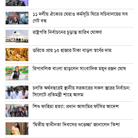
১১ দলীয় ঐক্যের ঘেরাও কর্মসূচি ঘিরে সচিবালয়ের সব
গেট বন্ধ
রাষ্ট্রপতি নির্বাচনের চূড়ান্ত তারিখ ঘোষণা
ভরিতে প্রায় ১০ হাজার টাকা বাড়ল স্বর্ণের দাম
রিপাবলিক বাংলা ছাড়লেন সাংবাদিক ময়ূখ রঞ্জন ঘোষ
চলতি অর্থবছরেই স্থানীয় সরকারের সকল স্তরের নির্বাচন:
সিলেটে প্রতিমন্ত্রী শাহে আলম
শিশু ফাহিমা হত্যা: প্রধান আসামির ফাঁসির আদেশ
‘দ্বিতীয় স্বাধীনতা দিবসের শুভেচ্ছা’ জানালেন তিশা