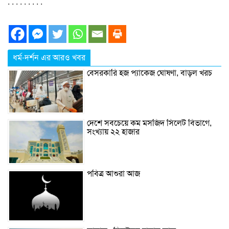
. . . . . . . . .
ধর্ম-দর্শন এর আরও খবর
বেসরকারি হজ প্যাকেজ ঘোষণা, বাড়ল খরচ
দেশে সবচেয়ে কম মসজিদ সিলেট বিভাগে,
সংখ্যায় ২২ হাজার
পবিত্র আশুরা আজ