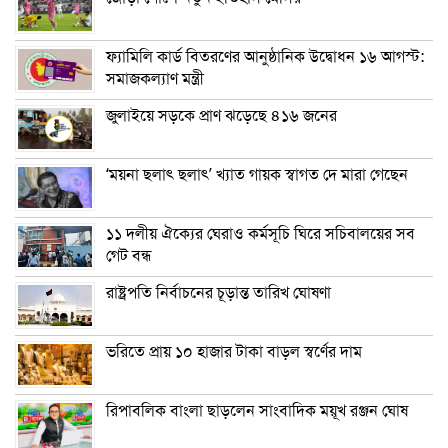
ফ্যামিলি কার্ড বিতরণের আনুষ্ঠানিক উদ্বোধন ১৬ আগস্ট:
সমাজকল্যাণ মন্ত্রী
জুলাইয়ে সড়কে প্রাণ ঝড়েছে ৪১৬ জনের
‘ময়না ছলাৎ ছলাৎ’ খ্যাত গায়ক স্বাগত দে মারা গেছেন
১১ দলীয় ঐক্যের ঘেরাও কর্মসূচি ঘিরে সচিবালয়ের সব
গেট বন্ধ
রাষ্ট্রপতি নির্বাচনের চূড়ান্ত তারিখ ঘোষণা
ভরিতে প্রায় ১০ হাজার টাকা বাড়ল স্বর্ণের দাম
রিপাবলিক বাংলা ছাড়লেন সাংবাদিক ময়ূখ রঞ্জন ঘোষ