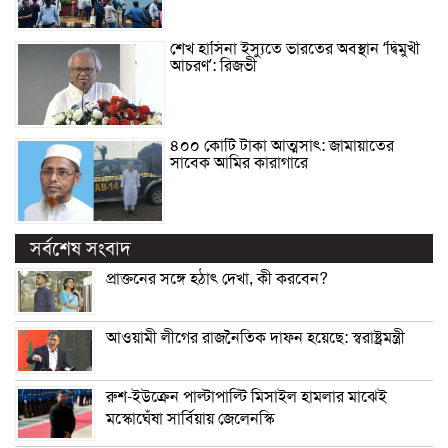
শেখ হাসিনা ইস্যুতে ভারতের অবস্থান ‘দ্বিমুখী
আচরণ’: রিজভী
৪০০ কোটি টাকা আত্মসাৎ: জামায়াতের
সাবেক আমির কারাগারে
সর্বশেষ সংবাদ
প্রাক্তনের সঙ্গে হঠাৎ দেখা, কী করবেন?
আওয়ামী লীগের রাজনৈতিক দাফন হয়েছে: স্বরাষ্ট্রমন্ত্রী
রুশ-ইউক্রেন পাল্টাপাল্টি মিসাইল হামলার মাঝেই
মস্কোঘেঁষা সার্বিয়ায় জেলেনস্কি