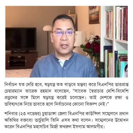
নির্বাচন যত দেরি হবে, ষড়যন্ত্র তত বাড়বে মন্তব্য করে বিএনপির ভারপ্রাপ্ত
চেয়ারম্যান তারেক রহমান বলেছেন, ‘‘সাবেক স্বৈরাচার দেশি-বিদেশি
প্রভুদের সঙ্গে মিলে ষড়যন্ত্র করেই চলেছেন। তাই দেশকে রক্ষা ও
ভবিষ্যৎকে নিয়ে ভাবতে হলে নির্বাচনের কোনো বিকল্প নেই।’’
শনিবার (২৩ নভেম্বর) চুয়াডাঙ্গা জেলা বিএনপির কাউন্সিল সম্মেলনে প্রধান
অতিথির বক্তব্যে ভার্চুয়ালি তিনি এসব কথা বলেন। সম্মেলনের উদ্বোধন
করেন বিএনপির মহাসচিব মির্জা ফখরুল ইসলাম আলমগীর।