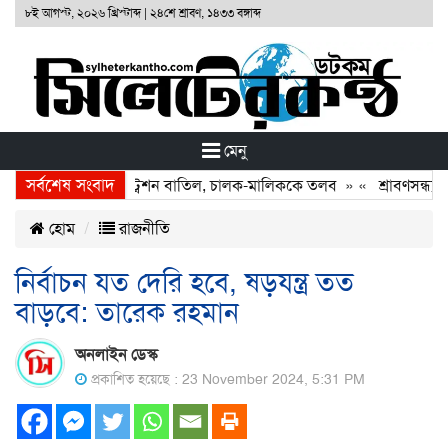
৮ই আগস্ট, ২০২৬ খ্রিস্টাব্দ
|
২৪শে শ্রাবণ, ১৪৩৩ বঙ্গাব্দ
মেনু
সর্বশেষ সংবাদ
না: দুই বাসের রেজিস্ট্রেশন বাতিল, চালক-মালিককে তলব
» «
শ্রাবণসন্ধ্যায় 
হোম
রাজনীতি
নির্বাচন যত দেরি হবে, ষড়যন্ত্র তত
বাড়বে: তারেক রহমান
অনলাইন ডেস্ক
প্রকাশিত হয়েছে : 23 November 2024, 5:31 PM