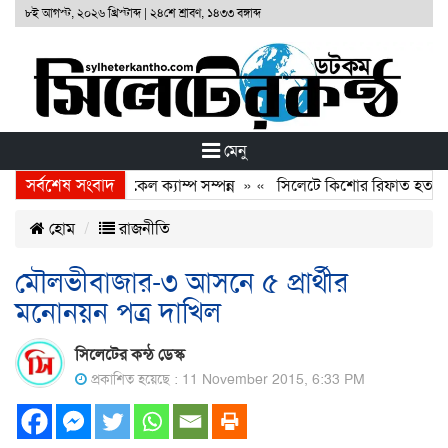
৮ই আগস্ট, ২০২৬ খ্রিস্টাব্দ
|
২৪শে শ্রাবণ, ১৪৩৩ বঙ্গাব্দ
মেনু
সর্বশেষ সংবাদ
ফাউণ্ডেশনের ফ্রি মেডিকেল ক্যাম্প সম্পন্ন
» «
সিলেটে কিশোর রিফাত হত্যাকার
হোম
রাজনীতি
মৌলভীবাজার-৩ আসনে ৫ প্রার্থীর
মনোনয়ন পত্র দাখিল
সিলেটের কন্ঠ ডেস্ক
প্রকাশিত হয়েছে : 11 November 2015, 6:33 PM