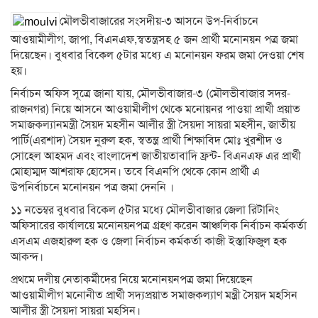
মৌলভীবাজারের সংসদীয়-৩ আসনে উপ-নির্বাচনে
আওয়ামীলীগ, জাপা, বিএনএফ,স্বতন্ত্রসহ ৫ জন প্রার্থী মনোনয়ন পত্র জমা
দিয়েছেন। বুধবার বিকেল ৫টার মধ্যে এ মনোনয়ন ফরম জমা দেওয়া শেষ
হয়।
নির্বাচন অফিস সূত্রে জানা যায়, মৌলভীবাজার-৩ (মৌলভীবাজার সদর-
রাজনগর) নিয়ে আসনে আওয়ামীলীগ থেকে মনোয়নর পাওয়া প্রার্থী প্রয়াত
সমাজকল্যানমন্ত্রী সৈয়দ মহসীন আলীর স্ত্রী সৈয়দা সায়রা মহসীন, জাতীয়
পার্টি(এরশাদ) সৈয়দ নুরুল হক, স্বতন্ত্র প্রার্থী শিক্ষাবিদ মোঃ খুরশীদ ও
সোহেল আহমদ এবং বাংলাদেশ জাতীয়তাবাদি ফ্রন্ট- বিএনএফ এর প্রার্থী
মোহাম্মদ আশরাফ হোসেন। তবে বিএনপি থেকে কোন প্রার্থী এ
উপনির্বাচনে মনোনয়ন পত্র জমা দেননি ।
১১ নভেম্বর বুধবার বিকেল ৫টার মধ্যে মৌলভীবাজার জেলা রিটানিং
অফিসারের কার্যালয়ে মনোনয়নপত্র গ্রহণ করেন আঞ্চলিক নির্বাচন কর্মকর্তা
এসএম এজহারুল হক ও জেলা নির্বাচন কর্মকর্তা কাজী ইস্তাফিজুল হক
আকন্দ।
প্রথমে দলীয় নেতাকর্মীদের নিয়ে মনোনয়নপত্র জমা দিয়েছেন
আওয়ামীলীগ মনোনীত প্রার্থী সদ্যপ্রয়াত সমাজকল্যাণ মন্ত্রী সৈয়দ মহসিন
আলীর স্ত্রী সৈয়দা সায়রা মহসিন।