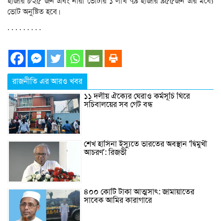
হাজার ৮২৫ জন এবং নারী ভোটার ১ লাখ ৭৯ হাজার ৯৫৫জন এর মধ্যে
ভোট অনুষ্টিত হবে।
. . . . . . . . .
রাজনীতি এর আরও খবর
১১ দলীয় ঐক্যের ঘেরাও কর্মসূচি ঘিরে
সচিবালয়ের সব গেট বন্ধ
শেখ হাসিনা ইস্যুতে ভারতের অবস্থান ‘দ্বিমুখী
আচরণ’: রিজভী
৪০০ কোটি টাকা আত্মসাৎ: জামায়াতের
সাবেক আমির কারাগারে