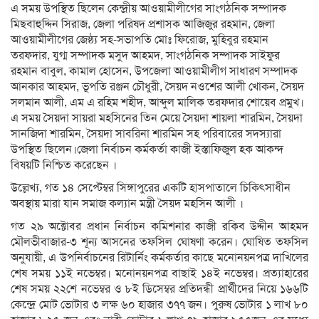
এ সময় উপস্থিত ছিলেন কেন্দ্রীয় আওয়ামীলীগের সাংগঠনিক সম্পাদক
মিছবাহুদ্দিন সিরাজ, জেলা পরিষদ প্রশাসক আজিজুর রহমান, জেলা
আওয়ামীলীগের জেষ্ঠ্য সহ-সভাপতি মোঃ ফিরোজ, মুহিবুর রহমান
তরফদার, যুগ্ম সম্পাদক মসুদ আহমদ, সাংগঠনিক সম্পাদক সাইফুর
রহমান বাবুল, কামাল হোসেন, উপজেলা আওয়ামীলীগ সাধারণ সম্পাদক
আনকার আহমদ, ভূপতি রঞ্জন চৌধুরী, সৈয়দ নওশের আলী খোকন, সৈয়দ
সলমান আলী, এম এ রহিম শহীদ, আব্দুল মালিক তরফদার শোয়েব প্রমুখ।
এ সময় সৈয়দা সায়রা মহসিনের তিন মেয়ে সৈয়দা শায়লা শারমিন, সৈয়দা
সানজিদা শারমিন, সৈয়দা সাবরিনা শারমিন সহ পরিবারের সদস্যারা
উপস্থিত ছিলেন।জেলা নির্বাচন কর্মকর্তা কাজী ইস্তাফিজুল হক আকন্দ
বিষয়টি নিশ্চিত করেছেন ।
উল্লেখ্য, গত ১৪ সেপ্টেম্বর সিঙ্গাপুরের একটি হাসপাতালে চিকিৎসাধীন
অবস্থায় মারা যান সমাজ কল্যান মন্ত্রী সৈয়দ মহসিন আলী ।
গত ২৯ অক্টোবর প্রধান নির্বাচন কমিশনার কাজী রকিব উদ্দীন আহমদ
মৌলভীবাজার-৩ শূন্য আসনের তফসিল ঘোষণা করেন। ঘোষিত তফসিল
অনুযায়ী, এ উপনির্বাচনের রিটার্নিং কর্মকর্তার কাছে মনোনয়নপত্র দাখিলের
শেষ সময় ১১ই নভেম্বর। মনোনয়নপত্র বাছাই ১৪ই নভেম্বর। প্রত্যাহারের
শেষ সময় ২২শে নভেম্বর ও ৮ই ডিসেম্বর প্রতিদন্ধী প্রার্থীদের নিয়ে ১৬৬টি
কেন্দ্রে মোট ভোটার ৩ লক্ষ ৬০ হাজার ৩৭৭ জন। পুরুষ ভোটার ১ লাখ ৮০