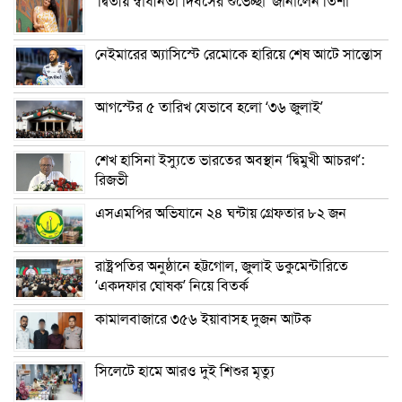
‘দ্বিতীয় স্বাধীনতা দিবসের শুভেচ্ছা’ জানালেন তিশা
নেইমারের অ্যাসিস্টে রেমোকে হারিয়ে শেষ আটে সান্তোস
আগস্টের ৫ তারিখ যেভাবে হলো ‘৩৬ জুলাই’
শেখ হাসিনা ইস্যুতে ভারতের অবস্থান ‘দ্বিমুখী আচরণ’:
রিজভী
এসএমপির অভিযানে ২৪ ঘন্টায় গ্রেফতার ৮২ জন
রাষ্ট্রপতির অনুষ্ঠানে হট্টগোল, জুলাই ডকুমেন্টারিতে
‘একদফার ঘোষক’ নিয়ে বিতর্ক
কামালবাজারে ৩৫৬ ইয়াবাসহ দুজন আটক
সিলেটে হামে আরও দুই শিশুর মৃত্যু