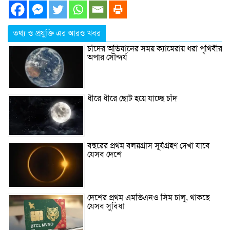
তথ্য ও প্রযুক্তি এর আরও খবর
চাঁদের অভিযানের সময় ক্যামেরায় ধরা পৃথিবীর
অপার সৌন্দর্য
ধীরে ধীরে ছোট হয়ে যাচ্ছে চাঁদ
বছরের প্রথম বলয়গ্রাস সূর্যগ্রহণ দেখা যাবে
যেসব দেশে
দেশের প্রথম এমভিএনও সিম চালু, থাকছে
যেসব সুবিধা