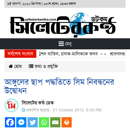
৯ই আগস্ট, ২০২৬ খ্রিস্টাব্দ
|
২৫শে শ্রাবণ, ১৪৩৩ বঙ্গাব্দ
মেনু
সর্বশেষ সংবাদ
টনা: দুই বাসের রেজিস্ট্রেশন বাতিল, চালক-মালিককে তলব
» «
শ্রাবণসন্ধ্যায়
হোম
তথ্য ও প্রযুক্তি
আঙ্গুলের ছাপ পদ্ধতিতে সিম নিবন্ধনের
উদ্বোধন
সিলেটের কন্ঠ ডেস্ক
প্রকাশিত হয়েছে : 21 October 2015, 6:00 PM