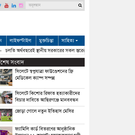
ন
লাইফস্টাইল
মুক্তচিন্তা
সাহিত্য
লতি অর্থবছরেই স্থানীয় সরকারের সকল স্তরের নির্বাচন: সিলেটে প্রতিমন্ত্রী শা
্বশেষ সংবাদ
সিলেটে স্বপ্নযাত্রা ফাউণ্ডেশনের ফ্রি
মেডিকেল ক্যাম্প সম্পন্ন
সিলেটে কিশোর রিফাত হত্যাকারীদের
বিচার দাবিতে আছিরগঞ্জে মানববন্ধন
জোড়া গোলে নতুন ইতিহাস মেসির
ফ্যামিলি কার্ড বিতরণের আনুষ্ঠানিক