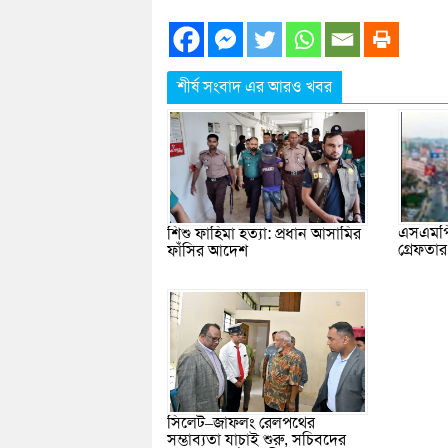
শীর্ষ সংবাদ এর আরও খবর
এসএমপি
শিশু ফাহিমা হত্যা: প্রধান আসামির
গ্রেফতা
ফাঁসির আদেশ
সিলেট–জাফলং রেলপথের
সম্ভাব্যতা যাচাই শুরু, সচিবদের