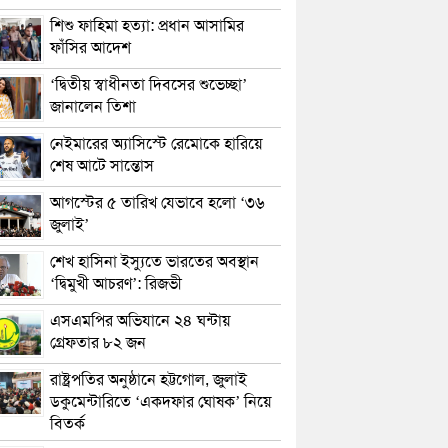
শিশু ফাহিমা হত্যা: প্রধান আসামির
ফাঁসির আদেশ
‘দ্বিতীয় স্বাধীনতা দিবসের শুভেচ্ছা’
জানালেন তিশা
নেইমারের অ্যাসিস্টে রেমোকে হারিয়ে
শেষ আটে সান্তোস
আগস্টের ৫ তারিখ যেভাবে হলো ‘৩৬
জুলাই’
শেখ হাসিনা ইস্যুতে ভারতের অবস্থান
‘দ্বিমুখী আচরণ’: রিজভী
এসএমপির অভিযানে ২৪ ঘন্টায়
গ্রেফতার ৮২ জন
রাষ্ট্রপতির অনুষ্ঠানে হট্টগোল, জুলাই
ডকুমেন্টারিতে ‘একদফার ঘোষক’ নিয়ে
বিতর্ক