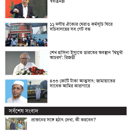
স্বরাষ্ট্রমন্ত্রী
১১ দলীয় ঐক্যের ঘেরাও কর্মসূচি ঘিরে
সচিবালয়ের সব গেট বন্ধ
শেখ হাসিনা ইস্যুতে ভারতের অবস্থান ‘দ্বিমুখী
আচরণ’: রিজভী
৪০০ কোটি টাকা আত্মসাৎ: জামায়াতের
সাবেক আমির কারাগারে
সর্বশেষ সংবাদ
প্রাক্তনের সঙ্গে হঠাৎ দেখা, কী করবেন?