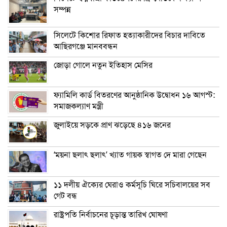
সম্পন্ন
সিলেটে কিশোর রিফাত হত্যাকারীদের বিচার দাবিতে
আছিরগঞ্জে মানববন্ধন
জোড়া গোলে নতুন ইতিহাস মেসির
ফ্যামিলি কার্ড বিতরণের আনুষ্ঠানিক উদ্বোধন ১৬ আগস্ট:
সমাজকল্যাণ মন্ত্রী
জুলাইয়ে সড়কে প্রাণ ঝড়েছে ৪১৬ জনের
‘ময়না ছলাৎ ছলাৎ’ খ্যাত গায়ক স্বাগত দে মারা গেছেন
১১ দলীয় ঐক্যের ঘেরাও কর্মসূচি ঘিরে সচিবালয়ের সব
গেট বন্ধ
রাষ্ট্রপতি নির্বাচনের চূড়ান্ত তারিখ ঘোষণা