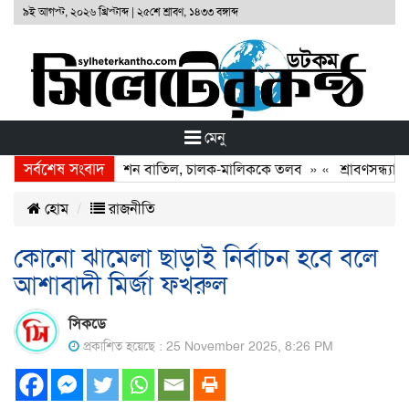
৯ই আগস্ট, ২০২৬ খ্রিস্টাব্দ
|
২৫শে শ্রাবণ, ১৪৩৩ বঙ্গাব্দ
মেনু
সর্বশেষ সংবাদ
না: দুই বাসের রেজিস্ট্রেশন বাতিল, চালক-মালিককে তলব
» «
শ্রাবণসন্ধ্যায় গ
হোম
রাজনীতি
কোনো ঝামেলা ছাড়াই নির্বাচন হবে বলে
আশাবাদী মির্জা ফখরুল
সিকডে
প্রকাশিত হয়েছে : 25 November 2025, 8:26 PM