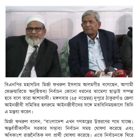
বিএনপির মহাসচিব মির্জা ফখরুল ইসলাম আলমগীর বলেছেন, আগামী
ফেব্রুয়ারিতে অনুষ্ঠিতব্য নির্বাচন কোনো ধরনের ঝামেলা ছাড়াই সম্পন্ন
হবে বলে তারা আশাবাদী। মঙ্গলবার (২৫ নভেম্বর) দুপুরে ঠাকুরগাঁও জেলা
আইনজীবী সমিতির হলরুমে আইনজীবীদের সঙ্গে মতবিনিময়কালে তিনি
এ মন্তব্য করেন।
মির্জা ফখরুল বলেন, “বাংলাদেশ এখন গণতন্ত্রের উত্তরণের পথে যাচ্ছে।
অন্তর্বর্তীকালীন সরকার সম্ভাব্য নির্বাচন সময় ঘোষণা করেছে এবং
অধিকাংশ রাজনৈতিক দল প্রার্থী ঘোষণা করেছে। এতে নির্বাচনকে ঘিরে