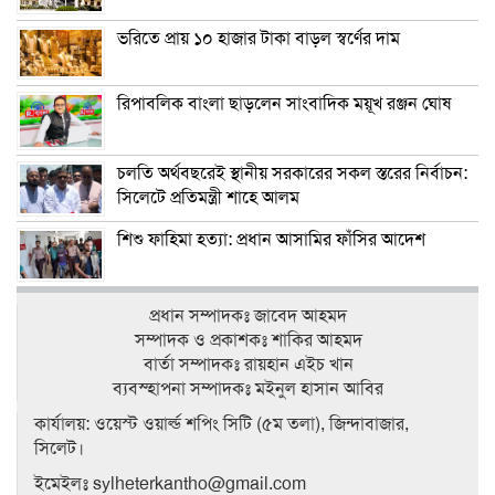
ভরিতে প্রায় ১০ হাজার টাকা বাড়ল স্বর্ণের দাম
রিপাবলিক বাংলা ছাড়লেন সাংবাদিক ময়ূখ রঞ্জন ঘোষ
চলতি অর্থবছরেই স্থানীয় সরকারের সকল স্তরের নির্বাচন:
সিলেটে প্রতিমন্ত্রী শাহে আলম
শিশু ফাহিমা হত্যা: প্রধান আসামির ফাঁসির আদেশ
প্রধান সম্পাদকঃ জাবেদ আহমদ
সম্পাদক ও প্রকাশকঃ শাকির আহমদ
বার্তা সম্পাদকঃ রায়হান এইচ খান
ব‍্যবস্হাপনা সম্পাদকঃ মইনুল হাসান আবির
কার্যালয়: ওয়েস্ট ওয়ার্ল্ড শপিং সিটি (৫ম তলা), জিন্দাবাজার,
সিলেট।
ইমেইলঃ sylheterkantho@gmail.com