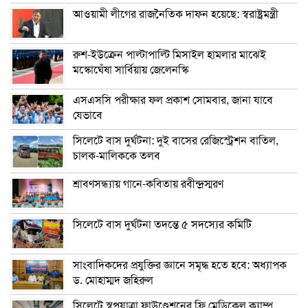
আওয়ামী লীগের রাজনৈতিক দাফন হয়েছে: স্বরাষ্ট্রমন্ত্রী
রুশ-ইউক্রেন পাল্টাপাল্টি মিসাইল হামলার মাঝেই
মস্কোঘেঁষা সার্বিয়ায় জেলেনস্কি
এসএসসি পরীক্ষার ফল প্রকাশ সোমবার, জানা যাবে
যেভাবে
সিলেটে বাস দুর্ঘটনা: দুই বাসের রেজিস্ট্রেশন বাতিল,
চালক-মালিককে তলব
শ্রাবণসন্ধ্যায় গানে-কবিতায় রবীন্দ্রস্মরণ
সিলেটে বাস দুর্ঘটনা তদন্তে ৫ সদস্যের কমিটি
সাংবাদিকদের প্রযুক্তির জ্ঞানে সমৃদ্ধ হতে হবে: অধ্যাপক
ড. মোহাম্মদ জহিরুল
সিলেটে স্বপ্নযাত্রা ফাউণ্ডেশনের ফ্রি মেডিকেল ক্যাম্প