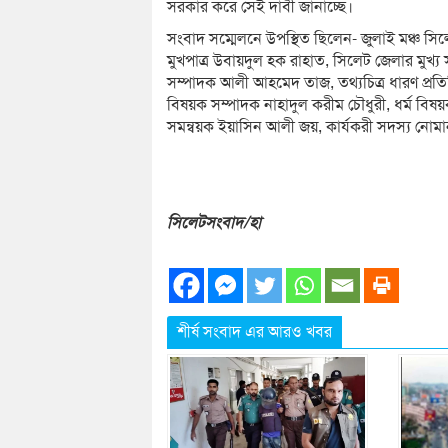
সরকার করে সেই দাবী জানাচ্ছে।
সংবাদ সম্মেলনে উপস্থিত ছিলেন- জুলাই মঞ্চ সিল
মুখপাত্র উবায়দুল হক রাহাত, সিলেট জেলার মুখ্
সম্পাদক আলী আহমেদ তাজ, তথ্যচিত্র ধারণ প্রতি
বিষয়ক সম্পাদক নাহাদুল করীম চৌধুরী, ধর্ম বি
সমন্বয়ক ইয়াসিন আলী জয়, কার্যকরী সদস্য নোম
সিলেটসংবাদ/হা
শীর্ষ সংবাদ এর আরও খবর