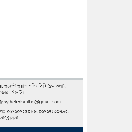
লয়: ওয়েস্ট ওয়ার্ল্ড শপিং সিটি (৫ম তলা),
বাজার, সিলেট।
লঃ sylheterkantho@gmail.com
ইলঃ ০১৭১০৭১৫০৮৬, ০১৭১৭১৩৩৭৬২,
৮৩৭৫৮৮৩