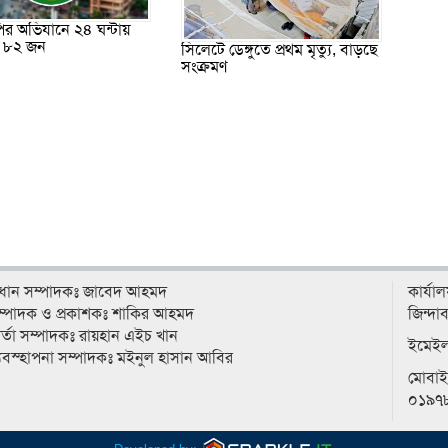
র অভিযানে ২৪ ঘন্টায়
র ৮২ জন
সিলেটে ডেঙ্গুতে প্রথম মৃত্যু, বাড়ছে
সংক্রমণ
্রধান সম্পাদকঃ জাবেদ আহমদ
কার্যা
ম্পাদক ও প্রকাশকঃ শাকির আহমদ
জিন্দা
র্তা সম্পাদকঃ রায়হান এইচ খান
ইমেই
‍্যবস্হাপনা সম্পাদকঃ মইনুল হাসান আবির
মোবা
০১৯৭