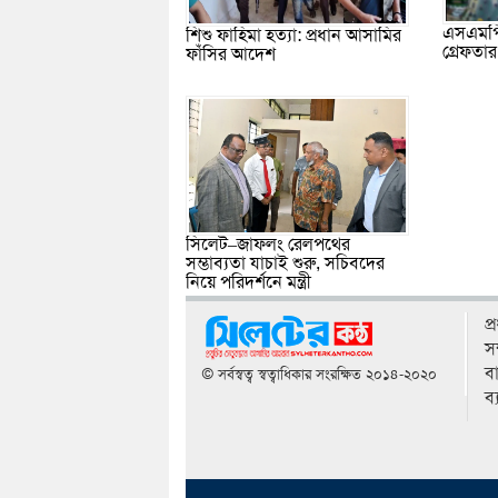
এসএমপি
শিশু ফাহিমা হত্যা: প্রধান আসামির
গ্রেফতা
ফাঁসির আদেশ
সিলেট–জাফলং রেলপথের
সম্ভাব্যতা যাচাই শুরু, সচিবদের
নিয়ে পরিদর্শনে মন্ত্রী
প
স
বা
© সর্বস্বত্ব স্বত্বাধিকার সংরক্ষিত ২০১৪-২০২০
ব