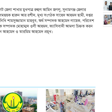
েট জেলা শাখার মুখপাত্র রুহুল আমিন জগলু, সুনামগঞ্জ জেলার
য সমন্বয়ক হারুন আর রশীদ, মূখ্য সংগঠক সাহেদ আহমদ ছামী, দপ্তর
নিধি শামসুজ্জামান মাহবুব, অর্থ সম্পাদক আহমেদ লায়েক, পরিবেশ
ষয়ক সম্পাদক মোহাম্মদ ওলী আহমদ, ফ্যাসিবাদী আমলা চিহ্নত করন
ান আহমেদ ও তারমিম আহমেদ প্রমূখ।