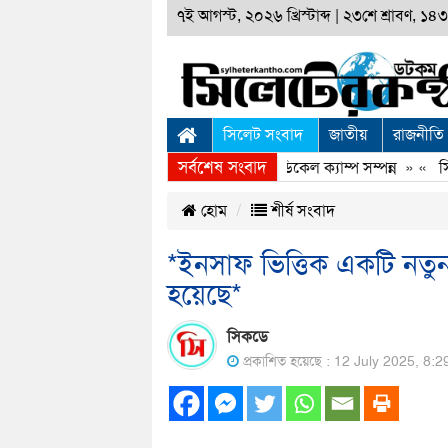
৭ই আগস্ট, ২০২৬ খ্রিস্টাব্দ
|
২৩শে শ্রাবণ, ১৪৩৩
সিলেট সংবাদ
জাতীয়
রাজনীতি
সর্বশেষ সংবাদ
সিলেটে স্বপ্নযাত্রা ফাউণ্ডেশনের ফ্রি মেডিকেল ক্যাম্প সম্পন্ন
» «
সিলেট
হোম
শীর্ষ সংবাদ
*ইনসাফ ভিত্তিক একটি নতুন ব
হয়েছে*
সিকডে
প্রকাশিত হয়েছে : 12 July 2025, 8: