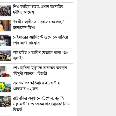
শিশু ফাহিমা হত্যা: প্রধান আসামির
ফাঁসির আদেশ
‘দ্বিতীয় স্বাধীনতা দিবসের শুভেচ্ছা’
জানালেন তিশা
নেইমারের অ্যাসিস্টে রেমোকে হারিয়ে
শেষ আটে সান্তোস
আগস্টের ৫ তারিখ যেভাবে হলো ‘৩৬
জুলাই’
শেখ হাসিনা ইস্যুতে ভারতের অবস্থান
‘দ্বিমুখী আচরণ’: রিজভী
এসএমপির অভিযানে ২৪ ঘন্টায়
গ্রেফতার ৮২ জন
রাষ্ট্রপতির অনুষ্ঠানে হট্টগোল, জুলাই
ডকুমেন্টারিতে ‘একদফার ঘোষক’ নিয়ে
বিতর্ক