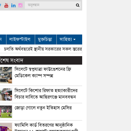
ন
লাইফস্টাইল
মুক্তচিন্তা
সাহিত্য
লতি অর্থবছরেই স্থানীয় সরকারের সকল স্তরের নির্বাচন: সিলেটে প্রতিমন্ত্রী শাহ
্বশেষ সংবাদ
সিলেটে স্বপ্নযাত্রা ফাউণ্ডেশনের ফ্রি
মেডিকেল ক্যাম্প সম্পন্ন
সিলেটে কিশোর রিফাত হত্যাকারীদের
বিচার দাবিতে আছিরগঞ্জে মানববন্ধন
জোড়া গোলে নতুন ইতিহাস মেসির
ফ্যামিলি কার্ড বিতরণের আনুষ্ঠানিক