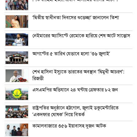
‘দ্বিতীয় স্বাধীনতা দিবসের শুভেচ্ছা’ জানালেন তিশা
নেইমারের অ্যাসিস্টে রেমোকে হারিয়ে শেষ আটে সান্তোস
আগস্টের ৫ তারিখ যেভাবে হলো ‘৩৬ জুলাই’
শেখ হাসিনা ইস্যুতে ভারতের অবস্থান ‘দ্বিমুখী আচরণ’:
রিজভী
এসএমপির অভিযানে ২৪ ঘন্টায় গ্রেফতার ৮২ জন
রাষ্ট্রপতির অনুষ্ঠানে হট্টগোল, জুলাই ডকুমেন্টারিতে
‘একদফার ঘোষক’ নিয়ে বিতর্ক
কামালবাজারে ৩৫৬ ইয়াবাসহ দুজন আটক