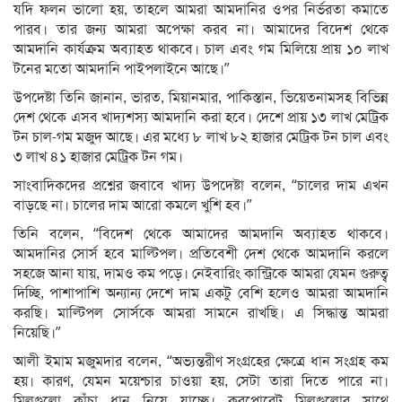
যদি ফলন ভালো হয়, তাহলে আমরা আমদানির ওপর নির্ভরতা কমাতে
পারব। তার জন্য আমরা অপেক্ষা করব না। আমাদের বিদেশ থেকে
আমদানি কার্যক্রম অব্যাহত থাকবে। চাল এবং গম মিলিয়ে প্রায় ১০ লাখ
টনের মতো আমদানি পাইপলাইনে আছে।”
উপদেষ্টা তিনি জানান, ভারত, মিয়ানমার, পাকিস্তান, ভিয়েতনামসহ বিভিন্ন
দেশ থেকে এসব খাদ্যশস্য আমদানি করা হবে। দেশে প্রায় ১৩ লাখ মেট্রিক
টন চাল-গম মজুদ আছে। এর মধ্যে ৮ লাখ ৮২ হাজার মেট্রিক টন চাল এবং
৩ লাখ ৪১ হাজার মেট্রিক টন গম।
সাংবাদিকদের প্রশ্নের জবাবে খাদ্য উপদেষ্টা বলেন, “চালের দাম এখন
বাড়ছে না। চালের দাম আরো কমলে খুশি হব।”
তিনি বলেন, “বিদেশ থেকে আমাদের আমদানি অব্যাহত থাকবে।
আমদানির সোর্স হবে মাল্টিপল। প্রতিবেশী দেশ থেকে আমদানি করলে
সহজে আনা যায়, দামও কম পড়ে। নেইবারিং কান্ট্রিকে আমরা যেমন গুরুত্ব
দিচ্ছি, পাশাপাশি অন্যান্য দেশে দাম একটু বেশি হলেও আমরা আমদানি
করছি। মাল্টিপল সোর্সকে আমরা সামনে রাখছি। এ সিদ্ধান্ত আমরা
নিয়েছি।”
আলী ইমাম মজুমদার বলেন, “অভ্যন্তরীণ সংগ্রহের ক্ষেত্রে ধান সংগ্রহ কম
হয়। কারণ, যেমন ময়েশ্চার চাওয়া হয়, সেটা তারা দিতে পারে না।
মিলগুলো কাঁচা ধান নিয়ে যাচ্ছে। করপোরেট মিলগুলোর সাথে