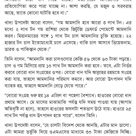
প্রতিযোগিতা করে পারা যাচ্ছে না। আশা করছি, যে মজুদ ও সরবরাহ
আছে, তাতে কোনো ঘাটতি হবে না।”
খাদ্য উপদেষ্টা আরো বলেন, “গম আমদানি হবে আরো ৩ লাখ টন। এর
মধ্যে ২ লাখ টন গম রাশিয়া থেকে জিটুজি ডেফার্ড পেমেন্টে আমদানি
করব। মিয়ানমারের সঙ্গে ১ লাখ টন চাল আমদানির চুক্তি হয়েছে। ২২
হাজার টন চাল ইতোমধ্যেই চলে এসেছে। বাকি চাল আসবে ভিয়েতনাম,
ভারত ও পাকিস্তান থেকে।”
তিনি বলেন, “আমদানি করা চালগুলোর কেজি ৫৬ থেকে ৬০ টাকা পড়ছে।
চাল ও গম মিলিয়ে প্রায় ১০ লাখ টন আমদানি করা হবে। তবে, এটা নির্ভর
করবে বোরো ধান সংগ্রহের ওপর। বোরো ধান যদি আল্লাহর রহমতে সংগ্রহ
করা যায়, তাহলে আমদানির পরিমাণ কমবে। আর বোরো উৎপাদন যদি
ব্যাহত হয়, তাহলে আমদানি বেড়ে যেতে পারে।”
“বোরো সংগ্রহ শুরু হয় ১৪ এপ্রিল বা পহেলা বৈশাখে। হাওরের বোরো ধান
প্রথমে আসে। মে মাসের মাঝামাঝি পর্যন্ত যদি সময় পাওয়া যায় (আগাম
অতিবৃষ্টি না হলে), তাহলে হাওরের ফসলটা শতভাগ উঠে যায়। হাওরে ২৫
লাখ টন পর্যন্ত ধান উৎপাদন হতে পারে“, বলেন তিনি।
খাদ্য উপদেষ্টা বলেন, “যে চালটা বিদেশ থেকে আনছি, এটার মান ভালো।
এটা আমরা ভর্তুকি দিয়ে ওএমএসের মাধ্যমে ৩০ টাকা কেজিতে দিচ্ছি।