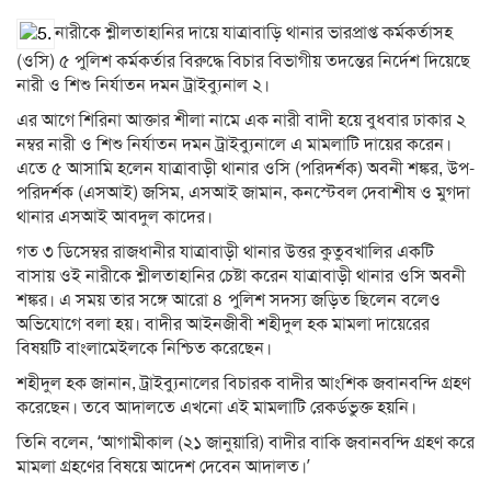
নারীকে শ্লীলতাহানির দায়ে যাত্রাবাড়ি থানার ভারপ্রাপ্ত কর্মকর্তাসহ
(ওসি) ৫ পুলিশ কর্মকর্তার বিরুদ্ধে বিচার বিভাগীয় তদন্তের নির্দেশ দিয়েছে
নারী ও শিশু নির্যাতন দমন ট্রাইব্যুনাল ২।
এর আগে শিরিনা আক্তার শীলা নামে এক নারী বাদী হয়ে বুধবার ঢাকার ২
নম্বর নারী ও শিশু নির্যাতন দমন ট্রাইব্যুনালে এ মামলাটি দায়ের করেন।
এতে ৫ আসামি হলেন যাত্রাবাড়ী থানার ওসি (পরিদর্শক) অবনী শঙ্কর, উপ-
পরিদর্শক (এসআই) জসিম, এসআই জামান, কনস্টেবল দেবাশীষ ও মুগদা
থানার এসআই আবদুল কাদের।
গত ৩ ডিসেম্বর রাজধানীর যাত্রাবাড়ী থানার উত্তর কুতুবখালির একটি
বাসায় ওই নারীকে শ্লীলতাহানির চেষ্টা করেন যাত্রাবাড়ী থানার ওসি অবনী
শঙ্কর। এ সময় তার সঙ্গে আরো ৪ পুলিশ সদস্য জড়িত ছিলেন বলেও
অভিযোগে বলা হয়। বাদীর আইনজীবী শহীদুল হক মামলা দায়েরের
বিষয়টি বাংলামেইলকে নিশ্চিত করেছেন।
শহীদুল হক জানান, ট্রাইব্যুনালের বিচারক বাদীর আংশিক জবানবন্দি গ্রহণ
করেছেন। তবে আদালতে এখনো এই মামলাটি রেকর্ডভুক্ত হয়নি।
তিনি বলেন, ‘আগামীকাল (২১ জানুয়ারি) বাদীর বাকি জবানবন্দি গ্রহণ করে
মামলা গ্রহণের বিষয়ে আদেশ দেবেন আদালত।’