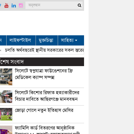
ন
লাইফস্টাইল
মুক্তচিন্তা
সাহিত্য
চলতি অর্থবছরেই স্থানীয় সরকারের সকল স্তরের নির্বাচন: সিলেটে প্রতিমন্ত্রী শা
্বশেষ সংবাদ
সিলেটে স্বপ্নযাত্রা ফাউণ্ডেশনের ফ্রি
মেডিকেল ক্যাম্প সম্পন্ন
সিলেটে কিশোর রিফাত হত্যাকারীদের
বিচার দাবিতে আছিরগঞ্জে মানববন্ধন
জোড়া গোলে নতুন ইতিহাস মেসির
ফ্যামিলি কার্ড বিতরণের আনুষ্ঠানিক