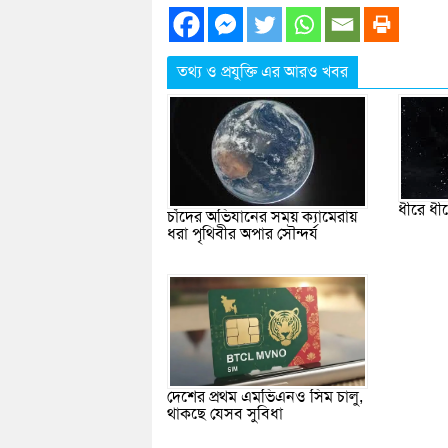
তথ্য ও প্রযুক্তি এর আরও খবর
ধীরে ধীর
চাঁদের অভিযানের সময় ক্যামেরায়
ধরা পৃথিবীর অপার সৌন্দর্য
দেশের প্রথম এমভিএনও সিম চালু,
থাকছে যেসব সুবিধা