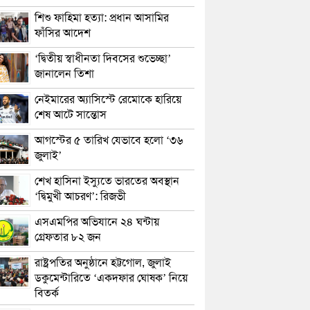
শিশু ফাহিমা হত্যা: প্রধান আসামির
ফাঁসির আদেশ
‘দ্বিতীয় স্বাধীনতা দিবসের শুভেচ্ছা’
জানালেন তিশা
নেইমারের অ্যাসিস্টে রেমোকে হারিয়ে
শেষ আটে সান্তোস
আগস্টের ৫ তারিখ যেভাবে হলো ‘৩৬
জুলাই’
শেখ হাসিনা ইস্যুতে ভারতের অবস্থান
‘দ্বিমুখী আচরণ’: রিজভী
এসএমপির অভিযানে ২৪ ঘন্টায়
গ্রেফতার ৮২ জন
রাষ্ট্রপতির অনুষ্ঠানে হট্টগোল, জুলাই
ডকুমেন্টারিতে ‘একদফার ঘোষক’ নিয়ে
বিতর্ক