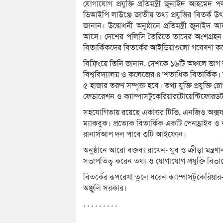
যোগাযোগ প্রযুক্তি প্রতিমন্ত্রী জুনাইদ আহমেদ 
ভিআইপি লাউঞ্জে জাতীয় তথ্য প্রযুত্তির বিতর্ক 
জানান। উদ্বোধনী অনুষ্ঠানে প্র‌তিমন্ত্রী জ
আসে। দে‌শের প‌লি‌সি তৈরিতে তাদের অংশগ্রহন দর
বিতা‌র্কিকদের বিতর্কের আই‌ডিয়াগুলো গবেষণা করে
‌বি‌ফ্রিং‌য়ে ‌তি‌নি জানা‌ন, দেশকে ১৬টি অঞ্চলে 
বিশ্ব‌বিদ্যালয় ও কলেজের ৪’শতা‌ধিক ‌বিতা‌র্কিক। 
৫ হাজার তরুণ সম্পৃক্ত হবে। তথ্য যু‌ক্তি প্রযু‌ক্ত
ফেডারেশন ও ক্যাম্পাসটুকে‌রিয়ারটোয়ে‌ন্টিফোর
সহযো‌গিতায় রয়েছে একাত্তর টি‌ভি, এন‌জিও অক্সফা
ম্যাকবুক। প্রত্যেক বিতা‌র্কিক এক‌টি পেনড্রাইব ও 
রানার্সআপ দল পাবে ৩টি আইফোন।
অনুষ্ঠানে আরো বক্তব্য রাখেন- যুব ও ক্রীড়া মন্ত্রণা
সভাপ‌তিত্ব করেন তথ্য ও যোগাযোগ প্রযু‌ক্তি বিভ
‌বিতর্কের রূপরেখা তুলে ধরেন ক্যাম্পাসটুকে‌রি
অঞ্জু‌লি সরকার।
. . . . . . . . .