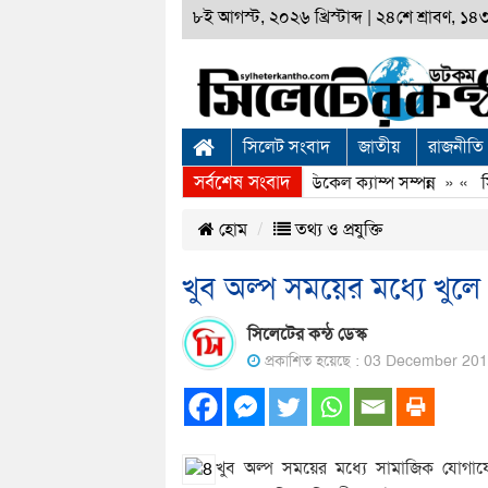
৮ই আগস্ট, ২০২৬ খ্রিস্টাব্দ
|
২৪শে শ্রাবণ, ১৪৩৩
সিলেট সংবাদ
জাতীয়
রাজনীতি
সর্বশেষ সংবাদ
সিলেটে স্বপ্নযাত্রা ফাউণ্ডেশনের ফ্রি মেডিকেল ক্যাম্প সম্পন্ন
» «
সিল
হোম
তথ্য ও প্রযুক্তি
খুব ‍অল্প সময়ের মধ্যে খু
সিলেটের কন্ঠ ডেস্ক
প্রকাশিত হয়েছে : 03 December 20
খুব অল্প সময়ের মধ্যে সামাজিক যোগায