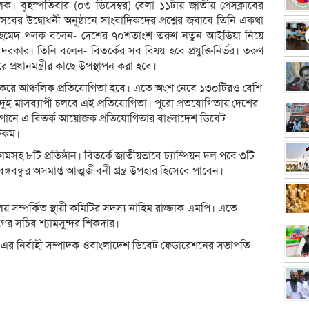
পলক। বৃহস্পতিবার (০৩ ডিসেম্বর) বেলা ১১টায় জাতীয় প্রেসক্লাবের
উৎসবের উদ্বোধনী অনুষ্ঠানে সাংবাদিকদের প্রশ্নের জবাবে তিনি একথা
ুনাইদ আহমেদ পলক বলেন- দেশের ৭০শতাংশ তরুণ নতুন আই‌ডিয়া নিয়ে
কার। তি‌নি বলেন- ‌বিতর্কের সব বিষয় হবে প্রযু‌ক্তি‌নির্ভর। তরুণ
 প্রধানমন্ত্রীর কাছে উপস্থাপন করা হবে।
ভাগ করে আঞ্চ‌লিক প্র‌তিযো‌গিতা হবে। এতে অংশ নেবে ১৩০টিরও বে‌শি
দুই মাসব্যাপী চলবে এই প্রতিযো‌গিতা। পুরো প্র‌ত‌যো‌গিতায় দেশের
ি স্লোগানে এ বিতর্ক আয়োজক প্র‌তিযো‌গিতার বাংলাদেশ ডিবেট
ডটকম।
মসহ ৮টি প্র‌তিষ্ঠান। বিতর্কে জাতীয়ভাবে চ্যা‌ম্পিয়ন দল পবে ৩‌টি
বঙ্গবন্ধুর অসমাপ্ত আত্মজীবনী গ্রন্ত্র উপহার হিসেবে পাবেন।
ল‌য় সম্প‌র্কিত স্থা‌য়ী ক‌মি‌টির সদস্য না‌হিম রাজ্জাক এমপি। এতে
াগের স‌চিব শ্যামসুন্দর শিকদার।
য়ার-এর নির্বাহী সম্পাদক ওবাংলাদেশ ডিবেট ফেডারেশনের সভাপ‌তি