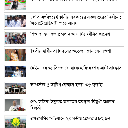
চলতি অর্থবছরেই স্থানীয় সরকারের সকল স্তরের নির্বাচন:
সিলেটে প্রতিমন্ত্রী শাহে আলম
শিশু ফাহিমা হত্যা: প্রধান আসামির ফাঁসির আদেশ
‘দ্বিতীয় স্বাধীনতা দিবসের শুভেচ্ছা’ জানালেন তিশা
নেইমারের অ্যাসিস্টে রেমোকে হারিয়ে শেষ আটে সান্তোস
আগস্টের ৫ তারিখ যেভাবে হলো ‘৩৬ জুলাই’
শেখ হাসিনা ইস্যুতে ভারতের অবস্থান ‘দ্বিমুখী আচরণ’:
রিজভী
এসএমপির অভিযানে ২৪ ঘন্টায় গ্রেফতার ৮২ জন