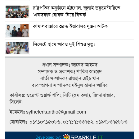
রাষ্ট্রপতির অনুষ্ঠানে হট্টগোল, জুলাই ডকুমেন্টারিতে
‘একদফার ঘোষক’ নিয়ে বিতর্ক
কামালবাজারে ৩৫৬ ইয়াবাসহ দুজন আটক
সিলেটে হামে আরও দুই শিশুর মৃত্যু
প্রধান সম্পাদকঃ জাবেদ আহমদ
সম্পাদক ও প্রকাশকঃ শাকির আহমদ
বার্তা সম্পাদকঃ রায়হান এইচ খান
ব‍্যবস্হাপনা সম্পাদকঃ মইনুল হাসান আবির
কার্যালয়: ওয়েস্ট ওয়ার্ল্ড শপিং সিটি (৫ম তলা), জিন্দাবাজার,
সিলেট।
ইমেইলঃ sylheterkantho@gmail.com
মোবাইলঃ ০১৭১০৭১৫০৮৬, ০১৭১৭১৩৩৭৬২, ০১৯৭৮৩৭৫৮৮৩
Developed by: