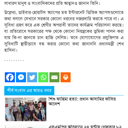
সাধারণ মানুষ ও সাংবাদিকদের প্রতি আহ্বানও জানান তিনি।
উল্লেখ্য, ভাইবার-হোয়াটস অ্যাপের মত ইন্টারনেট ভিত্তিক অ্যাপসগুলোতে
কথা বললে সেখানে সরকার কোনো ধরনের নজরদারি করতে পারে না। এ
সুবিধা গ্রহণ করে এক শ্রেণীর অপরাধী তাদের কার্যক্রম পরিচালনা করছে।
যা প্রতিরোধে সরকারের পক্ষ থেকে কোনো নিয়ন্ত্রকের ভূমিকা পালন করা
যায় কি-না জানতে চান হাজি সেলিম। তবে যোগাযোগের প্রযুক্তিগত এ
সুবিধাটি স্থায়ীভাবে বন্ধ করার কোনো কথা জানাননি প্রধানমন্ত্রী শেখ
হাসিনা।
. . . . . . . . .
শীর্ষ সংবাদ এর আরও খবর
শিশু ফাহিমা হত্যা: প্রধান আসামির ফাঁসির
আদেশ
এসএমপির অভিযানে ২৪ ঘন্টায় গ্রেফতার ৮২