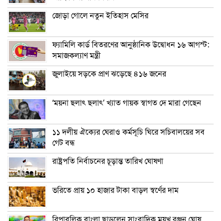
জোড়া গোলে নতুন ইতিহাস মেসির
ফ্যামিলি কার্ড বিতরণের আনুষ্ঠানিক উদ্বোধন ১৬ আগস্ট:
সমাজকল্যাণ মন্ত্রী
জুলাইয়ে সড়কে প্রাণ ঝড়েছে ৪১৬ জনের
‘ময়না ছলাৎ ছলাৎ’ খ্যাত গায়ক স্বাগত দে মারা গেছেন
১১ দলীয় ঐক্যের ঘেরাও কর্মসূচি ঘিরে সচিবালয়ের সব
গেট বন্ধ
রাষ্ট্রপতি নির্বাচনের চূড়ান্ত তারিখ ঘোষণা
ভরিতে প্রায় ১০ হাজার টাকা বাড়ল স্বর্ণের দাম
রিপাবলিক বাংলা ছাড়লেন সাংবাদিক ময়ূখ রঞ্জন ঘোষ