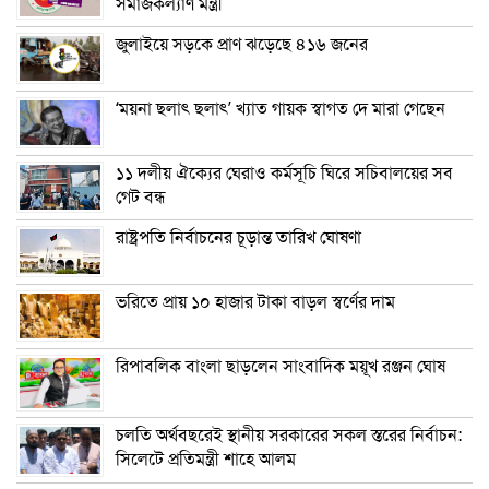
সমাজকল্যাণ মন্ত্রী
জুলাইয়ে সড়কে প্রাণ ঝড়েছে ৪১৬ জনের
‘ময়না ছলাৎ ছলাৎ’ খ্যাত গায়ক স্বাগত দে মারা গেছেন
১১ দলীয় ঐক্যের ঘেরাও কর্মসূচি ঘিরে সচিবালয়ের সব
গেট বন্ধ
রাষ্ট্রপতি নির্বাচনের চূড়ান্ত তারিখ ঘোষণা
ভরিতে প্রায় ১০ হাজার টাকা বাড়ল স্বর্ণের দাম
রিপাবলিক বাংলা ছাড়লেন সাংবাদিক ময়ূখ রঞ্জন ঘোষ
চলতি অর্থবছরেই স্থানীয় সরকারের সকল স্তরের নির্বাচন:
সিলেটে প্রতিমন্ত্রী শাহে আলম