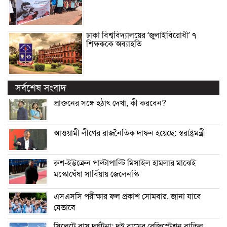
ঢাকা বিশ্ববিদ্যালয়ের ‘জুলাইবিরোধী’ ৭
শিক্ষককে অব্যাহতি
সর্বশেষ সংবাদ
প্রাক্তনের সঙ্গে হঠাৎ দেখা, কী করবেন?
আওয়ামী লীগের রাজনৈতিক দাফন হয়েছে: স্বরাষ্ট্রমন্ত্রী
রুশ-ইউক্রেন পাল্টাপাল্টি মিসাইল হামলার মাঝেই
মস্কোঘেঁষা সার্বিয়ায় জেলেনস্কি
এসএসসি পরীক্ষার ফল প্রকাশ সোমবার, জানা যাবে
যেভাবে
সিলেটে বাস দুর্ঘটনা: দুই বাসের রেজিস্ট্রেশন বাতিল,