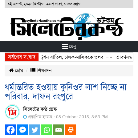
৯ই আগস্ট, ২০২৬ খ্রিস্টাব্দ
|
২৫শে শ্রাবণ, ১৪৩৩ বঙ্গাব্দ
মেনু
সর্বশেষ সংবাদ
টনা: দুই বাসের রেজিস্ট্রেশন বাতিল, চালক-মালিককে তলব
» «
শ্রাবণসন্ধ্যায় 
হোম
শিক্ষাঙ্গন
ধর্মান্তরিত হওয়ায় কুনিওর লাশ নিচ্ছে না
পরিবার, দাফন রংপুরে
সিলেটের কন্ঠ ডেস্ক
প্রকাশিত হয়েছে : 08 October 2015, 3:53 PM