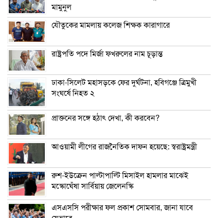
মামুনুল
যৌতুকের মামলায় কলেজ শিক্ষক কারাগারে
রাষ্ট্রপতি পদে মির্জা ফখরুলের নাম চূড়ান্ত
ঢাকা-সিলেট মহাসড়কে ফের দুর্ঘটনা, হবিগঞ্জে ত্রিমুখী
সংঘর্ষে নিহত ২
প্রাক্তনের সঙ্গে হঠাৎ দেখা, কী করবেন?
আওয়ামী লীগের রাজনৈতিক দাফন হয়েছে: স্বরাষ্ট্রমন্ত্রী
রুশ-ইউক্রেন পাল্টাপাল্টি মিসাইল হামলার মাঝেই
মস্কোঘেঁষা সার্বিয়ায় জেলেনস্কি
এসএসসি পরীক্ষার ফল প্রকাশ সোমবার, জানা যাবে