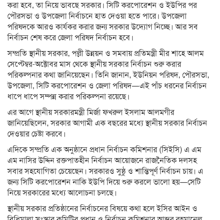
করা হবে, তা নিয়ে ভাবছে সরকার। সিটি করপোরেশন ও ইউপির পর
পৌরসভা ও উপজেলা নির্বাচনে হাত দেওয়া হতে পারে। উপজেলা
পরিষদকে আরও কার্যকর করার জন্য সরকার উদ্যোগ নিচ্ছে। আর সব
নির্বাচন শেষ করে জেলা পরিষদ নির্বাচন হবে।
সম্প্রতি স্থানীয় সরকার, পল্লী উন্নয়ন ও সমবায় প্রতিমন্ত্রী মীর শাহে আলম
সেপ্টেম্বর-অক্টোবর মাস থেকে স্থানীয় সরকার নির্বাচন শুরু করার
পরিকল্পনার কথা জানিয়েছেন। তিনি জানান, ইউনিয়ন পরিষদ, পৌরসভা,
উপজেলা, সিটি করপোরেশন ও জেলা পরিষদ—এই পাঁচ ধরনের নির্বাচন
ধাপে ধাপে সম্পন্ন করার পরিকল্পনা রয়েছে।
এর আগে স্থানীয় সরকারমন্ত্রী মির্জা ফখরুল ইসলাম আলমগীর
জানিয়েছিলেন, সরকার আগামী এক বছরের মধ্যে স্থানীয় সরকার নির্বাচন
দেওয়ার চেষ্টা করবে।
এদিকে সম্প্রতি এক অনুষ্ঠানে প্রধান নির্বাচন কমিশনার (সিইসি) এ এম
এম নাসির উদ্দিন রক্তপাতহীন নির্বাচন আয়োজনে রাজনৈতিক দলসহ
সবার সহযোগিতা চেয়েছেন। সরকারও সুষ্ঠু ও শান্তিপূর্ণ নির্বাচন চায়। এ
জন্য সিটি করপোরেশন নাকি ইউপি দিয়ে শুরু করলে ভালো হয়—সেটি
নিয়ে সরকারের মধ্যে আলোচনা চলছে।
স্থানীয় সরকার প্রতিষ্ঠানের নির্বাচনের বিষয়ে কথা হলে ইসির আইন ও
বিধিমালা সংস্কার কমিটির প্রধান ও নির্বাচন কমিশনার আব্দুর রহমানেল