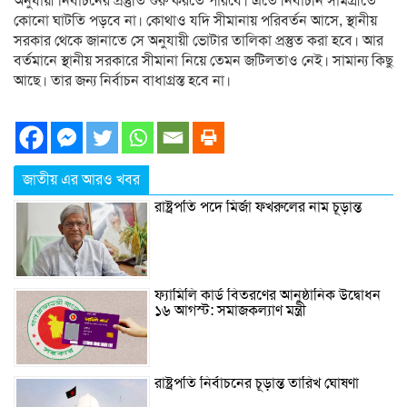
অনুযায়ী নির্বাচনের প্রস্তুতি শুরু করতে পারবে। এতে নির্বাচনি সামগ্রীতে
কোনো ঘাটতি পড়বে না। কোথাও যদি সীমানায় পরিবর্তন আসে, স্থানীয়
সরকার থেকে জানাতে সে অনুযায়ী ভোটার তালিকা প্রস্তুত করা হবে। আর
বর্তমানে স্থানীয় সরকারে সীমানা নিয়ে তেমন জটিলতাও নেই। সামান্য কিছু
আছে। তার জন্য নির্বাচন বাধাগ্রস্ত হবে না।
জাতীয় এর আরও খবর
রাষ্ট্রপতি পদে মির্জা ফখরুলের নাম চূড়ান্ত
ফ্যামিলি কার্ড বিতরণের আনুষ্ঠানিক উদ্বোধন
১৬ আগস্ট: সমাজকল্যাণ মন্ত্রী
রাষ্ট্রপতি নির্বাচনের চূড়ান্ত তারিখ ঘোষণা