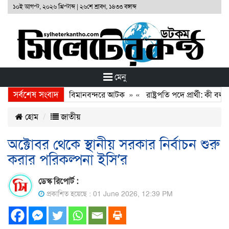
১০ই আগস্ট, ২০২৬ খ্রিস্টাব্দ
|
২৬শে শ্রাবণ, ১৪৩৩ বঙ্গাব্দ
মেনু
সর্বশেষ সংবাদ
আসামি অভিনেতা ডন বিমানবন্দরে আটক
» «
রাষ্ট্রপতি পদে প্রার্থী: কী বললে
হোম
জাতীয়
অক্টোবর থেকে স্থানীয় সরকার নির্বাচন শুরু
করার পরিকল্পনা ইসি’র
ডেস্ক রিপোর্ট :
প্রকাশিত হয়েছে : 01 June 2026, 12:39 PM