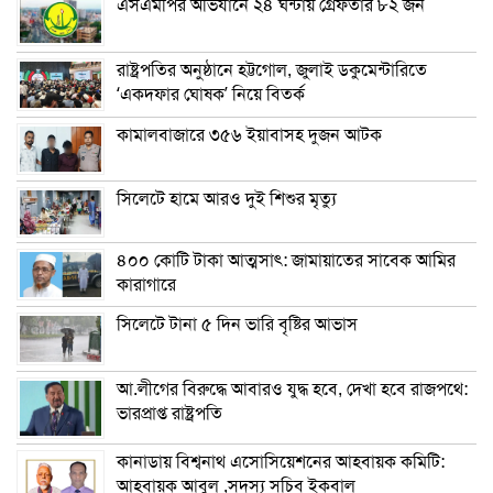
এসএমপির অভিযানে ২৪ ঘন্টায় গ্রেফতার ৮২ জন
রাষ্ট্রপতির অনুষ্ঠানে হট্টগোল, জুলাই ডকুমেন্টারিতে
‘একদফার ঘোষক’ নিয়ে বিতর্ক
কামালবাজারে ৩৫৬ ইয়াবাসহ দুজন আটক
সিলেটে হামে আরও দুই শিশুর মৃত্যু
৪০০ কোটি টাকা আত্মসাৎ: জামায়াতের সাবেক আমির
কারাগারে
সিলেটে টানা ৫ দিন ভারি বৃষ্টির আভাস
আ.লীগের বিরুদ্ধে আবারও যুদ্ধ হবে, দেখা হবে রাজপথে:
ভারপ্রাপ্ত রাষ্ট্রপতি
কানাডায় বিশ্বনাথ এসোসিয়েশনের আহবায়ক কমিটি:
আহবায়ক আবুল ,সদস্য সচিব ইকবাল