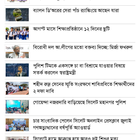
ব্যালন ডি’অরের সেরা পাঁচ র‌্যাঙ্কিংয়ে আছেন যারা
আগস্ট মাসে শিক্ষাপ্রতিষ্ঠানে ১২ দিনের ছুটি
বিরোধী দল আ.লীগের মতো বক্তব্য দিচ্ছে: মির্জা ফখরুল
পুলিশ টিমকে একসঙ্গে চা বা বিশ্রামে যাওয়ার বিষয়ে
সতর্ক করলেন স্বরাষ্ট্রমন্ত্রী
শহীদ রুদ্র সেনের স্মৃতি সংরক্ষণে শাবিপ্রবিতে শিক্ষার্থীদের
২ দফা দাবি
গোয়েন্দা নজরদারি বাড়িয়েছে সিলেট মহানগর পুলিশ
চার সাংবাদিক পেলেন সিলেট অনলাইন প্রেসক্লাব জুলাই
গণঅভ্যুত্থানের বর্ষপূর্তি অ্যাওয়ার্ড
সিলেটে হামে আক্রান্ত হয়ে আরও দুই শিশুর মৃত্যু