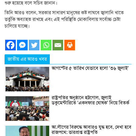
শুরু হয়েছে বলে সচিব জানান।
তিনি আরও বলেন, সরকার সাধারণ মানুষের কষ্ট লাঘবে জ্বালানি খাতে
ভর্তুকি অব্যাহত রাখছে এবং এই পরিস্থিতি মোকাবিলায় সর্বোচ্চ চেষ্টা
চালিয়ে যাচ্ছে।
জাতীয় এর আরও খবর
আগস্টের ৫ তারিখ যেভাবে হলো ‘৩৬ জুলাই’
রাষ্ট্রপতির অনুষ্ঠানে হট্টগোল, জুলাই
ডকুমেন্টারিতে ‘একদফার ঘোষক’ নিয়ে বিতর্ক
আ.লীগের বিরুদ্ধে আবারও যুদ্ধ হবে, দেখা হবে
রাজপথে: ভারপ্রাপ্ত রাষ্ট্রপতি