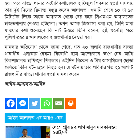
হয়। পরে বাড্ডা থানার অটোরিকশাচালক হাফিজুল শিকদার হত্যা মামলায়
তার দুই দিনের রিমান্ড মঞ্জুর করেন আদালত। শুনানি শেষে ১০ টা ১৫
মিনিটের দিকে তাকে আদালত থেকে বের করে সিএমএম আদালতের
হাজতখানায় নেওয়া হচ্ছিলো। তখন তাকে জিজ্ঞাসা করা হয়, তিনি মারা
যাওয়ার কথা শুনেছেন কি না? উত্তরে তিনি বলেন, হ্যাঁ, শুনেছি৷ পরে
পুলিশ প্রহরায় আদালতের হাজতখানায় নেওয়া হয়।
মামলার অভিযোগ থেকে জানা গেছে, গত ২০ জুলাই রাজধানীর বাড্ডা
থানাধীন এলাকায় বৈষম্য বিরোধী ছাত্র আন্দোলনে অংশ নেন অটো
রিকশাচালক হাফিজুল শিকদার। ওইদিন বিকেল ৩ টায় আসামিদের ছোড়া
গুলিতে তিনি ঘটনাস্থলে নিহত হন। এ ঘটনায় তার পরিবার গত ২১ আগস্ট
রাজধানীর বাড্ডা থানায় হত্যা মামলা করেন।
আইন-আদালত/আবির
আইন-আদালত এর আরও খবর
দেশে প্রায় ৮২ লাখ মানুষ মাদকাসক্ত:
স্বরাষ্ট্রমন্ত্রী