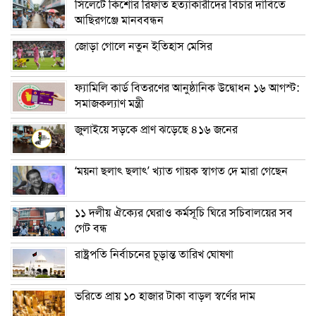
সিলেটে কিশোর রিফাত হত্যাকারীদের বিচার দাবিতে
আছিরগঞ্জে মানববন্ধন
জোড়া গোলে নতুন ইতিহাস মেসির
ফ্যামিলি কার্ড বিতরণের আনুষ্ঠানিক উদ্বোধন ১৬ আগস্ট:
সমাজকল্যাণ মন্ত্রী
জুলাইয়ে সড়কে প্রাণ ঝড়েছে ৪১৬ জনের
‘ময়না ছলাৎ ছলাৎ’ খ্যাত গায়ক স্বাগত দে মারা গেছেন
১১ দলীয় ঐক্যের ঘেরাও কর্মসূচি ঘিরে সচিবালয়ের সব
গেট বন্ধ
রাষ্ট্রপতি নির্বাচনের চূড়ান্ত তারিখ ঘোষণা
ভরিতে প্রায় ১০ হাজার টাকা বাড়ল স্বর্ণের দাম