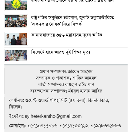
এসএমপির অভিযানে ২৪ ঘন্টায় গ্রেফতার ৮২ জন
রাষ্ট্রপতির অনুষ্ঠানে হট্টগোল, জুলাই ডকুমেন্টারিতে
‘একদফার ঘোষক’ নিয়ে বিতর্ক
কামালবাজারে ৩৫৬ ইয়াবাসহ দুজন আটক
সিলেটে হামে আরও দুই শিশুর মৃত্যু
প্রধান সম্পাদকঃ জাবেদ আহমদ
সম্পাদক ও প্রকাশকঃ শাকির আহমদ
বার্তা সম্পাদকঃ রায়হান এইচ খান
ব‍্যবস্হাপনা সম্পাদকঃ মইনুল হাসান আবির
কার্যালয়: ওয়েস্ট ওয়ার্ল্ড শপিং সিটি (৫ম তলা), জিন্দাবাজার,
সিলেট।
ইমেইলঃ sylheterkantho@gmail.com
মোবাইলঃ ০১৭১০৭১৫০৮৬, ০১৭১৭১৩৩৭৬২, ০১৯৭৮৩৭৫৮৮৩