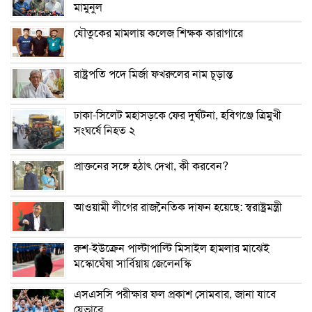
মামুনুল
যৌতুকের মামলায় কলেজ শিক্ষক কারাগারে
রাষ্ট্রপতি পদে মির্জা ফখরুলের নাম চূড়ান্ত
ঢাকা-সিলেট মহাসড়কে ফের দুর্ঘটনা, হবিগঞ্জে ত্রিমুখী
সংঘর্ষে নিহত ২
প্রাক্তনের সঙ্গে হঠাৎ দেখা, কী করবেন?
আওয়ামী লীগের রাজনৈতিক দাফন হয়েছে: স্বরাষ্ট্রমন্ত্রী
রুশ-ইউক্রেন পাল্টাপাল্টি মিসাইল হামলার মাঝেই
মস্কোঘেঁষা সার্বিয়ায় জেলেনস্কি
এসএসসি পরীক্ষার ফল প্রকাশ সোমবার, জানা যাবে
যেভাবে