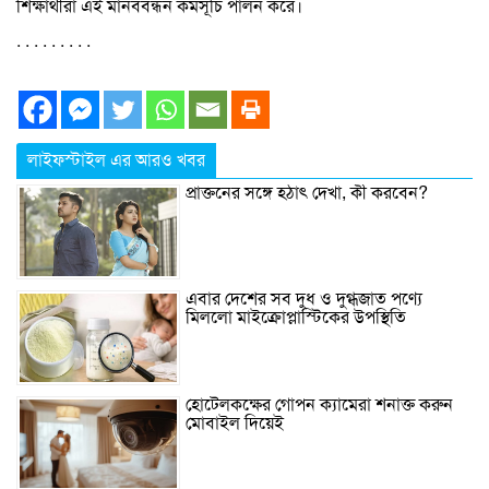
শিক্ষার্থীরা এই মানববন্ধন কর্মসূচি পালন করে।
. . . . . . . . .
লাইফস্টাইল এর আরও খবর
প্রাক্তনের সঙ্গে হঠাৎ দেখা, কী করবেন?
এবার দেশের সব দুধ ও দুগ্ধজাত পণ্যে
মিললো মাইক্রোপ্লাস্টিকের উপস্থিতি
হোটেলকক্ষের গোপন ক্যামেরা শনাক্ত করুন
মোবাইল দিয়েই