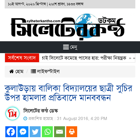
১০ই আগস্ট, ২০২৬ খ্রিস্টাব্দ
|
২৬শে শ্রাবণ, ১৪৩৩ বঙ্গাব্দ
মেনু
সর্বশেষ সংবাদ
লিন ও ক্লিয়ার’ পরীক্ষা, তাই সিলেটে কমেছে পাসের হার: পরীক্ষা নিয়ন্ত্রক
» «
ঢা
হোম
লাইফস্টাইল
কুলাউড়ায় বালিকা বিদ্যালয়ের ছাত্রী সুচির
উপর হামলার প্রতিবাদে মানববন্ধন
সিলেটের কন্ঠ ডেস্ক
প্রকাশিত হয়েছে : 31 August 2016, 4:20 PM