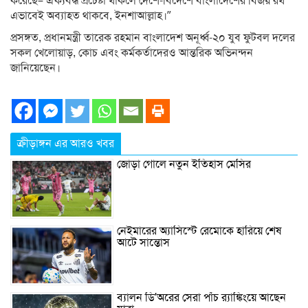
করেছে– ঐক্যবদ্ধ প্রচেষ্টা থাকলে দেশে-বিদেশে বাংলাদেশের বিজয় রথ
এভাবেই অব্যাহত থাকবে, ইনশাআল্লাহ।”
প্রসঙ্গত, প্রধানমন্ত্রী তারেক রহমান বাংলাদেশ অনূর্ধ্ব-২০ যুব ফুটবল দলের
সকল খেলোয়াড়, কোচ এবং কর্মকর্তাদেরও আন্তরিক অভিনন্দন
জানিয়েছেন।
ক্রীড়াঙ্গন এর আরও খবর
জোড়া গোলে নতুন ইতিহাস মেসির
নেইমারের অ্যাসিস্টে রেমোকে হারিয়ে শেষ
আটে সান্তোস
ব্যালন ডি’অরের সেরা পাঁচ র‌্যাঙ্কিংয়ে আছেন