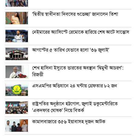
‘দ্বিতীয় স্বাধীনতা দিবসের শুভেচ্ছা’ জানালেন তিশা
নেইমারের অ্যাসিস্টে রেমোকে হারিয়ে শেষ আটে সান্তোস
আগস্টের ৫ তারিখ যেভাবে হলো ‘৩৬ জুলাই’
শেখ হাসিনা ইস্যুতে ভারতের অবস্থান ‘দ্বিমুখী আচরণ’:
রিজভী
এসএমপির অভিযানে ২৪ ঘন্টায় গ্রেফতার ৮২ জন
রাষ্ট্রপতির অনুষ্ঠানে হট্টগোল, জুলাই ডকুমেন্টারিতে
‘একদফার ঘোষক’ নিয়ে বিতর্ক
কামালবাজারে ৩৫৬ ইয়াবাসহ দুজন আটক