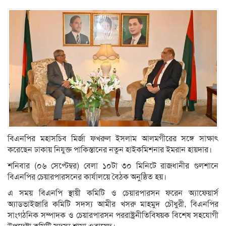
বিএনপির মহাসচিব মির্জা ফখরুল ইসলাম আলমগীরের সঙ্গে সাক্ষাৎ
করেছেন ঢাকায় নিযুক্ত পাকিস্তানের নতুন হাইকমিশনার ইমরান হায়দার।
শনিবার (০৬ সেপ্টেম্বর) বেলা ১০টা ৩০ মিনিটে রাজধানীর গুলশানে
বিএনপির চেয়ারপারসনের কার্যালয়ে বৈঠক অনুষ্ঠিত হয়।
এ সময় বিএনপি স্থায়ী কমিটি ও চেয়ারপারসন ফরেন অ্যাফেয়ার্স
অ্যাডভাইজারি কমিটি সদস্য আমীর খসরু মাহমুদ চৌধুরী, বিএনপির
সাংগঠনিক সম্পাদক ও চেয়ারপারসন পররাষ্ট্রনীতিবিষয়ক বিশেষ সহযোগী