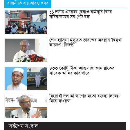
রাজনীতি এর আরও খবর
১১ দলীয় ঐক্যের ঘেরাও কর্মসূচি ঘিরে
সচিবালয়ের সব গেট বন্ধ
শেখ হাসিনা ইস্যুতে ভারতের অবস্থান ‘দ্বিমুখী
আচরণ’: রিজভী
৪০০ কোটি টাকা আত্মসাৎ: জামায়াতের
সাবেক আমির কারাগারে
বিরোধী দল আ.লীগের মতো বক্তব্য দিচ্ছে:
মির্জা ফখরুল
সর্বশেষ সংবাদ