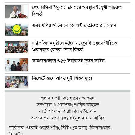
শেখ হাসিনা ইস্যুতে ভারতের অবস্থান ‘দ্বিমুখী আচরণ’:
রিজভী
এসএমপির অভিযানে ২৪ ঘন্টায় গ্রেফতার ৮২ জন
রাষ্ট্রপতির অনুষ্ঠানে হট্টগোল, জুলাই ডকুমেন্টারিতে
‘একদফার ঘোষক’ নিয়ে বিতর্ক
কামালবাজারে ৩৫৬ ইয়াবাসহ দুজন আটক
সিলেটে হামে আরও দুই শিশুর মৃত্যু
প্রধান সম্পাদকঃ জাবেদ আহমদ
সম্পাদক ও প্রকাশকঃ শাকির আহমদ
বার্তা সম্পাদকঃ রায়হান এইচ খান
ব‍্যবস্হাপনা সম্পাদকঃ মইনুল হাসান আবির
কার্যালয়: ওয়েস্ট ওয়ার্ল্ড শপিং সিটি (৫ম তলা), জিন্দাবাজার,
সিলেট।