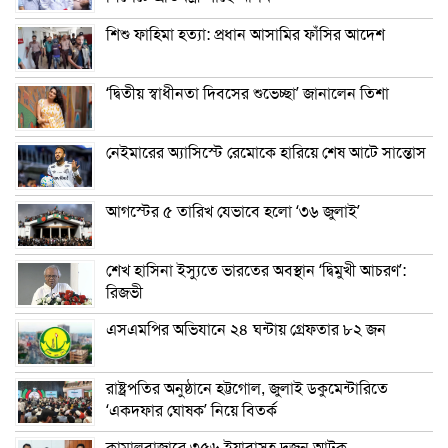
শিশু ফাহিমা হত্যা: প্রধান আসামির ফাঁসির আদেশ
‘দ্বিতীয় স্বাধীনতা দিবসের শুভেচ্ছা’ জানালেন তিশা
নেইমারের অ্যাসিস্টে রেমোকে হারিয়ে শেষ আটে সান্তোস
আগস্টের ৫ তারিখ যেভাবে হলো ‘৩৬ জুলাই’
শেখ হাসিনা ইস্যুতে ভারতের অবস্থান ‘দ্বিমুখী আচরণ’:
রিজভী
এসএমপির অভিযানে ২৪ ঘন্টায় গ্রেফতার ৮২ জন
রাষ্ট্রপতির অনুষ্ঠানে হট্টগোল, জুলাই ডকুমেন্টারিতে
‘একদফার ঘোষক’ নিয়ে বিতর্ক