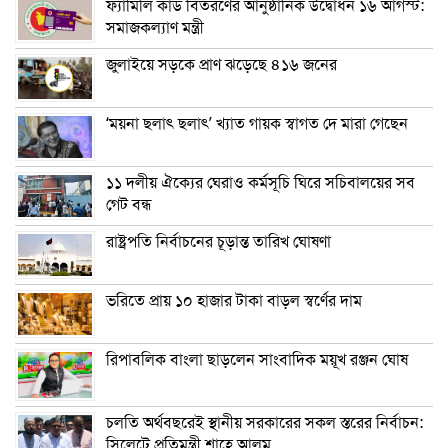
ফ্যামিলি কার্ড বিতরণের আনুষ্ঠানিক উদ্বোধন ১৬ আগস্ট:
সমাজকল্যাণ মন্ত্রী
জুলাইয়ে সড়কে প্রাণ ঝড়েছে ৪১৬ জনের
‘ময়না ছলাৎ ছলাৎ’ খ্যাত গায়ক স্বাগত দে মারা গেছেন
১১ দলীয় ঐক্যের ঘেরাও কর্মসূচি ঘিরে সচিবালয়ের সব
গেট বন্ধ
রাষ্ট্রপতি নির্বাচনের চূড়ান্ত তারিখ ঘোষণা
ভরিতে প্রায় ১০ হাজার টাকা বাড়ল স্বর্ণের দাম
রিপাবলিক বাংলা ছাড়লেন সাংবাদিক ময়ূখ রঞ্জন ঘোষ
চলতি অর্থবছরেই স্থানীয় সরকারের সকল স্তরের নির্বাচন:
সিলেটে প্রতিমন্ত্রী শাহে আলম