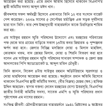
আয়োজন করা হয়েছে। এতে প্রধান অতিথি হিসেবে থাকবেন বিএনপি’র
স্থায়ী কমিটির সদস্য আব্দুল মঈন খান।
জীবদ্দশায় সফল অর্থমন্ত্রী হিসেবে একাধারে তিনি ১২ বার সংসদে বাজেট
পেশ করেছেন। ২০০৯ সালের ৫ সেপ্টেম্বর মর্মান্তিক এক সড়ক দুর্ঘটনায়
মারা যান তিনি। তার শেষ ইচ্ছানুযায়ী বাহারমর্দনে তাকে চিরনিদ্রায় শায়িত
করা হয়।
এম সাইফুর রহমান স্মৃতি পরিষদের উদ্যোগে এবং মরহুমের পরিবারের
পক্ষ থেকে তার গ্রামের বাড়িতে সকাল ১০টায় কবর জিয়ারত ও পুষ্পস্তবক
অর্পণ করা হবে। জেলার বিভিন্ন মসজিদে দোয়া ও মিলাদ মাহফিল,
কোরআন খতম, বাদ জোহর মিলাদ, দোয়া ও শিরনি বিতরণ করা হবে
বলেন এম সাইফুর রহমান স্মৃতি পরিষদের সাধারণ সম্পাদক ও জেলা জজ
আদালতের পিপি অ্যাডভোকেট ড. আব্দুল মতিন চৌধুরী।
তিনি জানান, বিকেল ৪টায় সাইফুর রহমান অডিটরিয়ামে স্মরণসভা ও
দোয়া মাহফিলের আয়োজন করা হয়েছে। অনুষ্ঠানে প্রধান অতিথি হিসেবে
থাকবেন বিএনপির স্থায়ী কমিটির সদস্য, (বীর বিক্রম) মেজর (অব.) হাফিজ
উদ্দিন আহমেদ। স্বাগত বক্তব্য দেবেন মরহুমের যোগ্য উত্তরসূরি, বিএনপির
জাতীয় নির্বাহী কমিটির সদস্য, সাবেক এমপি ও স্মৃতি পরিষদের প্রধান
পৃষ্ঠপোষক এম নাসের রহমান।
সংক্ষিপ্ত জীবনী: মৌলভীবাজারের বাহারমর্দনে ১৯৩১ খ্রিষ্টাব্দের ৬ অক্টোবর