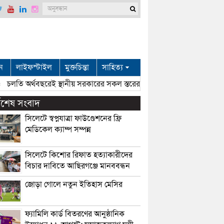
ন
লাইফস্টাইল
মুক্তচিন্তা
সাহিত্য
চলতি অর্থবছরেই স্থানীয় সরকারের সকল স্তরের নির্বাচন: সিলেটে প্রতিমন্ত্রী শা
্বশেষ সংবাদ
সিলেটে স্বপ্নযাত্রা ফাউণ্ডেশনের ফ্রি
মেডিকেল ক্যাম্প সম্পন্ন
সিলেটে কিশোর রিফাত হত্যাকারীদের
বিচার দাবিতে আছিরগঞ্জে মানববন্ধন
জোড়া গোলে নতুন ইতিহাস মেসির
ফ্যামিলি কার্ড বিতরণের আনুষ্ঠানিক