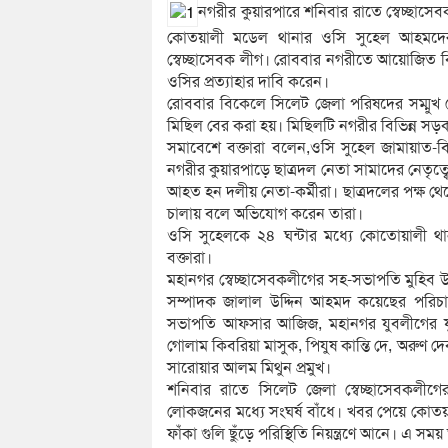
নগরীর কুয়ারপারে শনিবার রাতে স্বেচ্ছাসে
কোতয়ালী মডেল থানার ওসি সুহেল আহমদের বি
স্বেচ্ছাসেবক লীগ। রোববার নগরীতে আয়োজিত বি
ওসির প্রত্যাহার দাবি করেন।
রোববার বিকেলে সিলেট জেলা পরিষদের সম্মুখ থ
মিছিল বের করা হয়। মিছিলটি নগরীর বিভিন্ন সড়ক
সমাবেশে বক্তারা বলেন,ওসি সুহেল জামায়াত-ব
নগরীর কুয়ারপাড়ে ছাত্রদল নেতা সামাদের নেতৃত্
আহত হন দলীয় নেতা-কর্মীরা। ছাত্রদলের পক্ষ থেক
চালায় বলে অভিযোগ করেন তারা।
ওসি সুহেলকে ২৪ ঘন্টার মধ্যে কোতোয়ালী থা
বক্তারা।
মহানগর স্বেচ্ছাসেবকলীগের সহ-সভাপতি মুহিব 
সম্পাদক জালাল উদ্দিন আহমদ কয়েছের পরিচালন
সভাপতি আফসার আজিজ, মহানগর যুবলীগের যুগ
গোলাম কিবরিয়া মাসুক, পিযুষ কান্তি দে, অরু
সারোয়ার আলম মিথুন প্রমুখ।
শনিবার রাতে সিলেট জেলা স্বেচ্ছাসেবকলী
লোকজনের মধ্যে সংঘর্ষ বাঁধে। খবর পেয়ে কোতয়া
ফাঁকা গুলি ছুঁড়ে পরিস্থিতি নিয়ন্ত্রণে আনে। এ স