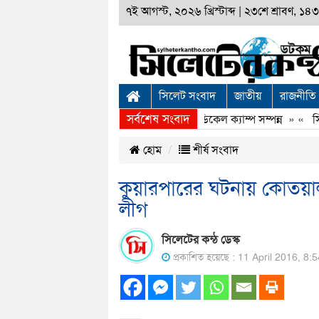
৭ই আগস্ট, ২০২৬ খ্রিস্টাব্দ
|
২৩শে শ্রাবণ, ১৪৩৩
সিলেট সংবাদ
জাতীয়
রাজনীতি
সর্বশেষ সংবাদ
সিলেটে স্বপ্নযাত্রা ফাউণ্ডেশনের ফ্রি মেডিকেল ক্যাম্প সম্পন্ন
» «
সিলে
হোম
শীর্ষ সংবাদ
কুয়ারপারের ঘটনায় কোতয়ালীর
লীগ
সিলেটের কন্ঠ ডেস্ক
প্রকাশিত হয়েছে : 11 April 2016, 8