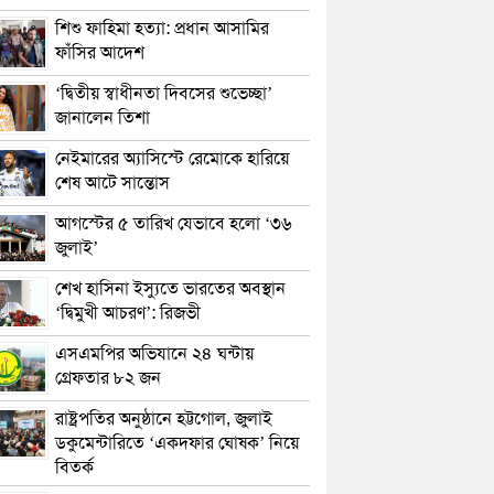
শিশু ফাহিমা হত্যা: প্রধান আসামির
ফাঁসির আদেশ
‘দ্বিতীয় স্বাধীনতা দিবসের শুভেচ্ছা’
জানালেন তিশা
নেইমারের অ্যাসিস্টে রেমোকে হারিয়ে
শেষ আটে সান্তোস
আগস্টের ৫ তারিখ যেভাবে হলো ‘৩৬
জুলাই’
শেখ হাসিনা ইস্যুতে ভারতের অবস্থান
‘দ্বিমুখী আচরণ’: রিজভী
এসএমপির অভিযানে ২৪ ঘন্টায়
গ্রেফতার ৮২ জন
রাষ্ট্রপতির অনুষ্ঠানে হট্টগোল, জুলাই
ডকুমেন্টারিতে ‘একদফার ঘোষক’ নিয়ে
বিতর্ক