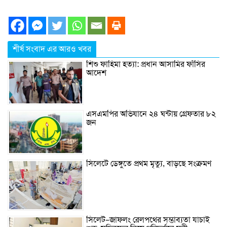
শীর্ষ সংবাদ এর আরও খবর
শিশু ফাহিমা হত্যা: প্রধান আসামির ফাঁসির
আদেশ
এসএমপির অভিযানে ২৪ ঘন্টায় গ্রেফতার ৮২
জন
সিলেটে ডেঙ্গুতে প্রথম মৃত্যু, বাড়ছে সংক্রমণ
সিলেট–জাফলং রেলপথের সম্ভাব্যতা যাচাই