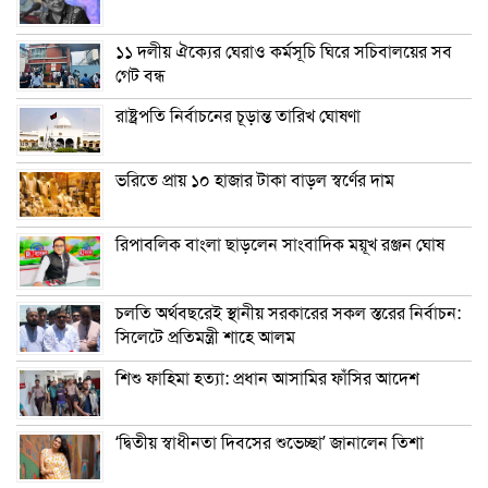
১১ দলীয় ঐক্যের ঘেরাও কর্মসূচি ঘিরে সচিবালয়ের সব
গেট বন্ধ
রাষ্ট্রপতি নির্বাচনের চূড়ান্ত তারিখ ঘোষণা
ভরিতে প্রায় ১০ হাজার টাকা বাড়ল স্বর্ণের দাম
রিপাবলিক বাংলা ছাড়লেন সাংবাদিক ময়ূখ রঞ্জন ঘোষ
চলতি অর্থবছরেই স্থানীয় সরকারের সকল স্তরের নির্বাচন:
সিলেটে প্রতিমন্ত্রী শাহে আলম
শিশু ফাহিমা হত্যা: প্রধান আসামির ফাঁসির আদেশ
‘দ্বিতীয় স্বাধীনতা দিবসের শুভেচ্ছা’ জানালেন তিশা