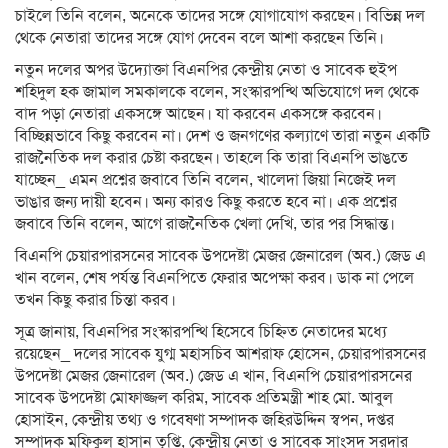
চাইলে তিনি বলেন, অনেকে তাদের সঙ্গে যোগাযোগ করছেন। বিভিন্ন দল
থেকে নেতারা তাদের সঙ্গে যোগ দেবেন বলে আশা করছেন তিনি।
নতুন দলের অপর উদ্যোক্তা বিএনপির কেন্দ্রীয় নেতা ও সাবেক হুইপ
শহিদুল হক জামাল সমকালকে বলেন, সংস্কারপন্থি অভিযোগে দল থেকে
বাদ পড়া নেতারা একসঙ্গে আছেন। যা করবেন একসঙ্গে করবেন।
বিচ্ছিন্নভাবে কিছু করবেন না। দেশ ও জনগণের কল্যাণে তারা নতুন একটি
রাজনৈতিক দল করার চেষ্টা করছেন। তাহলে কি তারা বিএনপি ভাঙতে
যাচ্ছেন_ এমন প্রশ্নের জবাবে তিনি বলেন, খালেদা জিয়া নিজেই দল
ভাঙার জন্য দায়ী হবেন। অন্য কারও কিছু করতে হবে না। এক প্রশ্নের
জবাবে তিনি বলেন, আগে রাজনৈতিক খেলা দেখি, তার পর সিদ্ধান্ত।
বিএনপি চেয়ারপারসনের সাবেক উপদেষ্টা মেজর জেনারেল (অব.) জেড এ
খান বলেন, শেষ পর্যন্ত বিএনপিতে ফেরার অপেক্ষা করব। ডাক না পেলে
তখন কিছু করার চিন্তা করব।
সূত্র জানায়, বিএনপির সংস্কারপন্থি হিসেবে চিহ্নিত নেতাদের মধ্যে
রয়েছেন_ দলের সাবেক যুগ্ম মহাসচিব আশরাফ হোসেন, চেয়ারপারসনের
উপদেষ্টা মেজর জেনারেল (অব.) জেড এ খান, বিএনপি চেয়ারপারসনের
সাবেক উপদেষ্টা মোফাজ্জল করিম, সাবেক প্রতিমন্ত্রী শাহ মো. আবুল
হোসাইন, কেন্দ্রীয় তথ্য ও গবেষণা সম্পাদক জহিরউদ্দিন স্বপন, দপ্তর
সম্পাদক মফিকুল হাসান তৃপ্তি, কেন্দ্রীয় নেতা ও সাবেক সাংসদ সরদার