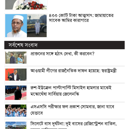
৪০০ কোটি টাকা আত্মসাৎ: জামায়াতের
সাবেক আমির কারাগারে
সর্বশেষ সংবাদ
প্রাক্তনের সঙ্গে হঠাৎ দেখা, কী করবেন?
আওয়ামী লীগের রাজনৈতিক দাফন হয়েছে: স্বরাষ্ট্রমন্ত্রী
রুশ-ইউক্রেন পাল্টাপাল্টি মিসাইল হামলার মাঝেই
মস্কোঘেঁষা সার্বিয়ায় জেলেনস্কি
এসএসসি পরীক্ষার ফল প্রকাশ সোমবার, জানা যাবে
যেভাবে
সিলেটে বাস দুর্ঘটনা: দুই বাসের রেজিস্ট্রেশন বাতিল,