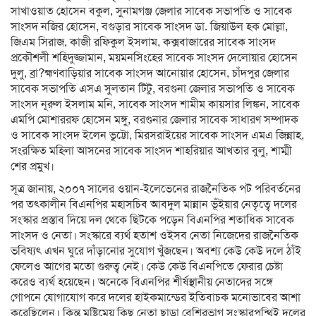
সাখাওয়াত হোসেন বকুল, সুনামগঞ্জ জেলার সাবেক সভাপতি ও সাবেক
সাংসদ নজির হোসেন, বগুড়ার সাবেক সাংসদ ডা. জিয়াউল হক মোল্লা,
জিএম সিরাজ, কাজী রফিকুল ইসলাম, কক্সবাজারের সাবেক সাংসদ
প্রকৌশলী শহিদুজ্জামান, ময়মনসিংহের সাবেক সাংসদ দেলোয়ার হোসেন
দুলু, ব্রা?হ্মণবাড়িয়ার সাবেক সাংসদ আনোয়ার হোসেন, চাঁদপুর জেলার
সাবেক সভাপতি এসএ সুলতান টিটু, বরগুনা জেলার সভাপতি ও সাবেক
সাংসদ নূরুল ইসলাম মনি, সাবেক সাংসদ শামীম কায়সার লিঙ্কন, সাবেক
এমপি মোশাররফ হোসেন মঙ্গু, বরগুনার জেলার সাবেক সাধারণ সম্পাদক
ও সাবেক সাংসদ ইলেন ভুট্টো, মিরসরাইয়ের সাবেক সাংসদ এমএ জিন্নাহ,
সংরক্ষিত মহিলা আসনের সাবেক সাংসদ শাহরিয়ার আখতার বুলু, শাম্মী
শের প্রমুখ।
সূত্র জানায়, ২০০৭ সালের ওয়ান-ইলেভেনের রাজনৈতিক পট পরিবর্তনের
পর তৎকালীন বিএনপির মহাসচিব আবদুল মান্নান ভূঁইয়ার নেতৃত্বে দলের
সংস্কার প্রস্তাব দিয়ে দল থেকে ছিটকে পড়েন বিএনপির শতাধিক সাবেক
সাংসদ ও নেতা। সংস্কারে ব্যর্থ হতাশ ওইসব নেতা নিজেদের রাজনৈতিক
ভবিষ্যৎ এখন ঘুরে দাঁড়ানোর সুযোগ খুঁজছেন। অবশ্য কেউ কেউ দলে ঠাঁই
ফেলেও আগের মতো গুরুত্ব নেই। কেউ কেউ বিএনপিতে ফেরার চেষ্টা
করেও ব্যর্থ হয়েছেন। অনেকে বিএনপির শীর্ষস্থানীয় নেতাদের সঙ্গে
গোপনে যোগাযোগ করে দলের হাইকমান্ডের ইতিবাচক মনোভাবের আশা
করেছিলেন। কিন্তু মুষ্টিমেয় কিছু নেতা ছাড়া বেশিরভাগ সংস্কারপন্থিই দলের