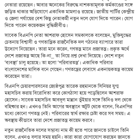
নেতারা রয়েছেন। আবার অনেকের বিরুদ্ধে নাশকতামূলক কর্মকাণ্ডের সঙ্গে
জড়িত থাকার অভিযোগে একাধিক মামলাও রয়েছে। জাতীয় পার্টির কেন্দ্রীয়
ও জেলা পর্যায়ের বেশ কিছু নেতাকর্মী নতুন দলে যোগ দিতে পারেন। যোগ
দিতে পারেন কয়েকজন বুদ্ধিজীবীও।
সাবেক বিএনপি নেতা আশরাফ হোসেন সমকালকে বলেছেন, মুক্তিযুদ্ধের
চেতনায় বিশ্বাসী ও গণতান্ত্রিক রাজনৈতিক দল গঠনের ব্যাপারে তারা
উদ্যোগ নিয়েছেন। তারা মনে করেন, গণতন্ত্র মানে প্রজাতন্ত্র। প্রকৃত অর্থে
দেশে প্রজাতন্ত্র আছে কি-না_ তা নিয়ে প্রশ্ন দেখা দিয়েছে। দেশে নতুন
‘ব্যবস্থা’ চালু হয়েছে। তা হলো ‘পরিবারতন্ত্র’। একাধিক পরিবার
বাংলাদেশের মালিক বনে গেছেন। গণতন্ত্রের লেবাসে একনায়কতন্ত্র কায়েম
করেছেন তারা।
বিএনপি চেয়ারপারসনের জ্যেষ্ঠপুত্র তারেক রহমানকে সিনিয়র যুগ্ম
মহাসচিব করায় বিরোধিতা করে কোণঠাসা হয়ে পড়েছিলেন আশরাফ
হোসেন। সাবেক মহাসচিব আবদুল মান্নান ভূঁইয়ার সঙ্গে তিনিও দল থেকে
বহিষ্কার হন। এখনও তিনি আগের অবস্থানে অটুট থেকে বলেন, বিএনপির
মধ্যে কোনো গণতন্ত্র নেই। পরিবারের স্বার্থ রক্ষার চেষ্টা করে সব সময়। এ
অবস্থায় কীভাবে তারা দেশে প্রজাতন্ত্র কায়েম করবে।
নতুন রাজনৈতিক দলের সম্ভাব্য নাম কী হতে পারে জানতে চাইলে তিনি
বলেন, এখনও বলার সময় হয়নি। কারা কারা যোগাযোগ করছেন জানতে