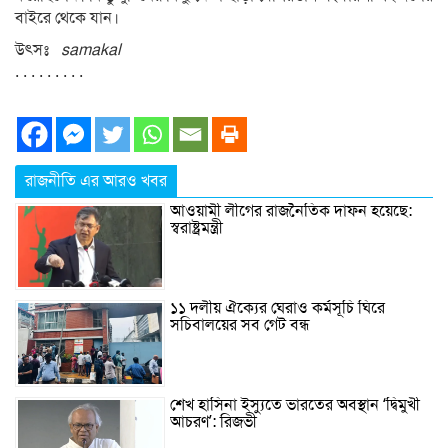
বাইরে থেকে যান।
উৎসঃ
samakal
. . . . . . . . .
রাজনীতি এর আরও খবর
আওয়ামী লীগের রাজনৈতিক দাফন হয়েছে:
স্বরাষ্ট্রমন্ত্রী
১১ দলীয় ঐক্যের ঘেরাও কর্মসূচি ঘিরে
সচিবালয়ের সব গেট বন্ধ
শেখ হাসিনা ইস্যুতে ভারতের অবস্থান ‘দ্বিমুখী
আচরণ’: রিজভী