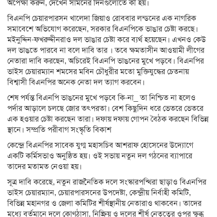
অপেক্ষা করুন, দেখেন সামনের দিনগুলোতে কী হয়।
বিএনপি চেয়ারপারসন খালেদা জিয়াও রোববার লন্ডনের এক নাগরিক
সমাবেশে অভিযোগ করেছেন, সরকার বিএনপিকে ভাঙার চেষ্টা করছে।
মইনুদ্দিন-ফখরুদ্দীনরাও দল ভাঙার চেষ্টা করে ব্যর্থ হয়েছেন। এখনও কেউ
দল ভাঙতে পারবে না বলে দাবি তার । তবে ক্ষমতাসীন আওয়ামী লীগের
নেতারা দাবি করছেন, অচিরেই বিএনপি ভাঙনের মুখে পড়বে। বিএনপির
ভাইস চেয়ারম্যান শমসের মবিন চৌধুরীর মতো মুক্তিযুদ্ধের চেতনায়
বিশ্বাসী বিএনপির অনেক নেতা দল ত্যাগ করবেন।
শেষ পর্যন্ত বিএনপি ভাঙনের মুখে পড়বে কি-না_ তা নিশ্চিত না হলেও
পর্দার আড়ালে চলছে জোর তৎপরতা। বেশ কিছুদিন ধরে ভেতরে ভেতরে
এক হওয়ার চেষ্টা করছেন তারা। দফায় দফায় গোপন বৈঠক করছেন বিভিন্ন
স্থানে। সম্প্রতি পরীবাগ সংস্কৃতি বিকাশ
কেন্দ্রে বিএনপির সাবেক যুগ্ম মহাসচিব আশরাফ হোসেনের উদ্যোগে
একটি কর্মিসভাও অনুষ্ঠিত হয়। ওই সভায় নতুন দল গঠনের ব্যাপারে
তাদের মতামত নেওয়া হয়।
সূত্র দাবি করেছে, নতুন রাজনৈতিক দলে সংস্কারপন্থিরা ছাড়াও বিএনপির
ভাইস চেয়ারম্যান, চেয়ারপারসনের উপদেষ্টা, কেন্দ্রীয় নির্বাহী কমিটি,
বিভিন্ন মহানগর ও জেলা কমিটির শীর্ষস্থানীয় নেতারাও থাকবেন। তাদের
মধ্যে বর্তমানে দলে কোণঠাসা, নিষ্ক্রিয় ও দলের শীর্ষ নেতৃত্বের ওপর ক্ষুব্ধ