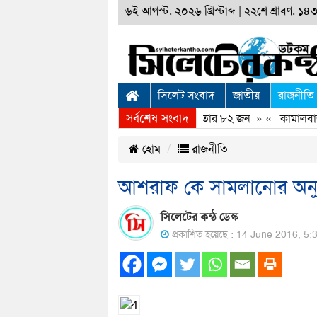
৬ই আগস্ট, ২০২৬ খ্রিস্টাব্দ
|
২২শে শ্রাবণ, ১৪৩৩
সিলেট সংবাদ
জাতীয়
রাজনীতি
সর্বশেষ সংবাদ
এসএমপির অভিযানে ২৪ ঘন্টায় গ্রেফতার ৮২ জন
» «
কামালবাজা
হোম
রাজনীতি
আশরাফ কে ‌‌‌সামলানোর অন
সিলেটের কন্ঠ ডেস্ক
প্রকাশিত হয়েছে : 14 June 2016, 5