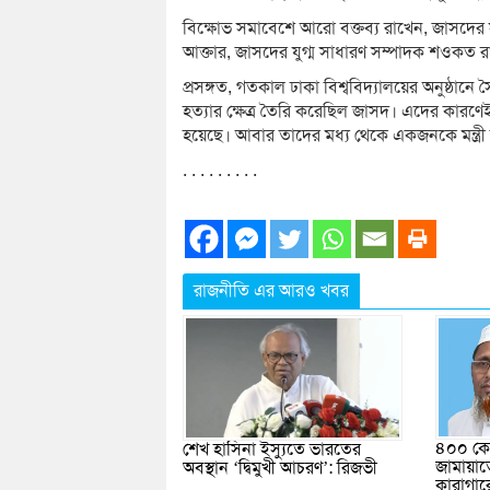
বিক্ষোভ সমাবেশে আরো বক্তব্য রাখেন, জাসদের
আক্তার, জাসদের যুগ্ম সাধারণ সম্পাদক শওকত রা
প্রসঙ্গত, গতকাল ঢাকা বিশ্ববিদ্যালয়ের অনুষ্ঠা
হত্যার ক্ষেত্র তৈরি করেছিল জাসদ। এদের কারণেই দ
হয়েছে। আবার তাদের মধ্য থেকে একজনকে মন্ত্রী
. . . . . . . . .
রাজনীতি এর আরও খবর
৪০০ কোট
শেখ হাসিনা ইস্যুতে ভারতের
জামায়া
অবস্থান ‘দ্বিমুখী আচরণ’: রিজভী
কারাগার