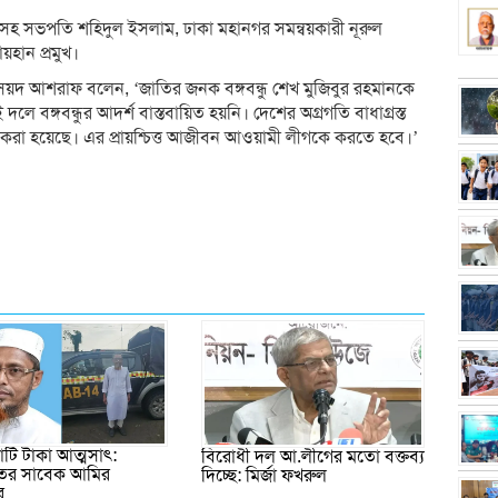
 সহ সভপতি শহিদুল ইসলাম, ঢাকা মহানগর সমন্বয়কারী নূরুল
য়হান প্রমুখ।
নে সৈয়দ আশরাফ বলেন, ‘জাতির জনক বঙ্গবন্ধু শেখ মুজিবুর রহমানকে
লে বঙ্গবন্ধুর আদর্শ বাস্তবায়িত হয়নি। দেশের অগ্রগতি বাধাগ্রস্ত
 করা হয়েছে। এর প্রায়শ্চিত্ত আজীবন আওয়ামী লীগকে করতে হবে।’
ি টাকা আত্মসাৎ:
বিরোধী দল আ.লীগের মতো বক্তব্য
তের সাবেক আমির
দিচ্ছে: মির্জা ফখরুল
ে