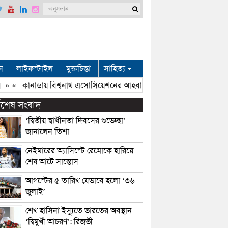
ন
লাইফস্টাইল
মুক্তচিন্তা
সাহিত্য
 «
কানাডায় বিশ্বনাথ এসোসিয়েশনের আহবায়ক কমিটি: আহবায়ক আবুল ,সদ
্বশেষ সংবাদ
‘দ্বিতীয় স্বাধীনতা দিবসের শুভেচ্ছা’
জানালেন তিশা
নেইমারের অ্যাসিস্টে রেমোকে হারিয়ে
শেষ আটে সান্তোস
আগস্টের ৫ তারিখ যেভাবে হলো ‘৩৬
জুলাই’
শেখ হাসিনা ইস্যুতে ভারতের অবস্থান
‘দ্বিমুখী আচরণ’: রিজভী