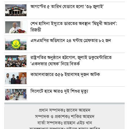
আগস্টের ৫ তারিখ যেভাবে হলো ‘৩৬ জুলাই’
শেখ হাসিনা ইস্যুতে ভারতের অবস্থান ‘দ্বিমুখী আচরণ’:
রিজভী
এসএমপির অভিযানে ২৪ ঘন্টায় গ্রেফতার ৮২ জন
রাষ্ট্রপতির অনুষ্ঠানে হট্টগোল, জুলাই ডকুমেন্টারিতে
‘একদফার ঘোষক’ নিয়ে বিতর্ক
কামালবাজারে ৩৫৬ ইয়াবাসহ দুজন আটক
সিলেটে হামে আরও দুই শিশুর মৃত্যু
প্রধান সম্পাদকঃ জাবেদ আহমদ
সম্পাদক ও প্রকাশকঃ শাকির আহমদ
বার্তা সম্পাদকঃ রায়হান এইচ খান