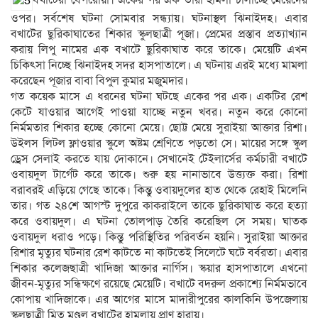
ওপর। সর্বশেষ ঘটনা সোমবার সন্ধ্যায়। ঘটনাস্থল ঝিনাইদহ। এবার
বখাটের ছুরিকাঘাতের শিকার স্কুলছাত্রী পূজা। প্রেমের প্রস্তাব প্রত্যাখ্যান
করায় লিপু নামের এক বখাটে ছুরিকাঘাত করে তাকে। মেয়েটি এখন
চিকিৎসা নিচ্ছে ঝিনাইদহ সদর হাসপাতালে। এ ঘটনায় এরই মধ্যে মামলা
করেছেন পূজার বাবা বিপুল কুমার মজুমদার।
গত কয়েক মাসে এ ধরনের ঘটনা ঘটছে একের পর এক। একটির রেশ
কেটে যাওয়ার আগেই পাওয়া যাচ্ছে নতুন খবর। নতুন করে কোনো
নির্মমতার শিকার হচ্ছে কোনো মেয়ে। ছোট্ট মেয়ে সুরাইয়া আক্তার রিশা।
উইলস লিটল ফ্লাওয়ার স্কুলে অষ্টম শ্রেণিতে পড়তো সে। মায়ের সঙ্গে স্কুল
ড্রেস সেলাই করতে যায় দোকানে। সেখানেই টেইলার্সের কর্মচারী বখাটে
ওবায়দুল টার্গেট করে তাকে। শুরু হয় নানাভাবে উত্ত্যক্ত করা। রিশা
বরাবরই এড়িয়ে গেছে তাকে। কিন্তু ওবায়দুলের হাত থেকে রেহাই মিলেনি
তার। গত ২৪শে আগস্ট দুপুরে কাকরাইলে তাকে ছুরিকাঘাত করে হত্যা
করে ওবায়দুল। এ ঘটনা তোলপাড় তৈরি করেছিল সে সময়। ঘাতক
ওবায়দুল ধরাও পড়ে। কিন্তু পরিস্থিতির পরিবর্তন হয়নি। সুরাইয়া আক্তার
রিশার মৃত্যুর ঘটনার রেশ কাটতে না কাটতেই সিলেটে ঘটে বর্বরতা। এবার
শিকার কলেজছাত্রী খাদিজা আক্তার নার্গিস। স্কয়ার হাসপাতালে এখনো
জীবন-মৃত্যুর সন্ধিক্ষণে রয়েছে মেয়েটি। বখাটে বদরুল প্রকাশ্যে নির্মমভাবে
কোপায় খাদিজাকে। এর আগের মাসে মাদারীপুরের কালকিনি উপজেলায়
স্কুলছাত্রী মিতু মণ্ডল বখাটের হামলায় প্রাণ হারায়।