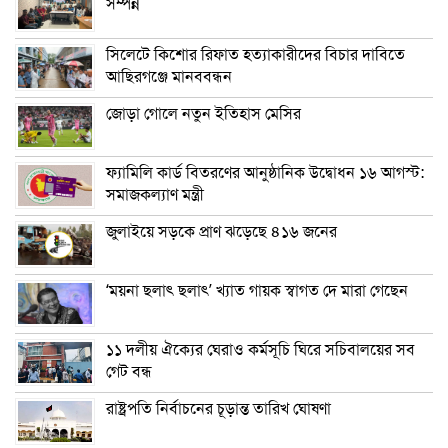
সম্পন্ন
সিলেটে কিশোর রিফাত হত্যাকারীদের বিচার দাবিতে
আছিরগঞ্জে মানববন্ধন
জোড়া গোলে নতুন ইতিহাস মেসির
ফ্যামিলি কার্ড বিতরণের আনুষ্ঠানিক উদ্বোধন ১৬ আগস্ট:
সমাজকল্যাণ মন্ত্রী
জুলাইয়ে সড়কে প্রাণ ঝড়েছে ৪১৬ জনের
‘ময়না ছলাৎ ছলাৎ’ খ্যাত গায়ক স্বাগত দে মারা গেছেন
১১ দলীয় ঐক্যের ঘেরাও কর্মসূচি ঘিরে সচিবালয়ের সব
গেট বন্ধ
রাষ্ট্রপতি নির্বাচনের চূড়ান্ত তারিখ ঘোষণা