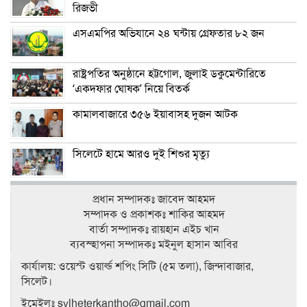
রিজভী
এসএমপির অভিযানে ২৪ ঘন্টায় গ্রেফতার ৮২ জন
রাষ্ট্রপতির অনুষ্ঠানে হট্টগোল, জুলাই ডকুমেন্টারিতে
‘একদফার ঘোষক’ নিয়ে বিতর্ক
কামালবাজারে ৩৫৬ ইয়াবাসহ দুজন আটক
সিলেটে হামে আরও দুই শিশুর মৃত্যু
প্রধান সম্পাদকঃ জাবেদ আহমদ
সম্পাদক ও প্রকাশকঃ শাকির আহমদ
বার্তা সম্পাদকঃ রায়হান এইচ খান
ব‍্যবস্হাপনা সম্পাদকঃ মইনুল হাসান আবির
কার্যালয়: ওয়েস্ট ওয়ার্ল্ড শপিং সিটি (৫ম তলা), জিন্দাবাজার,
সিলেট।
ইমেইলঃ sylheterkantho@gmail.com