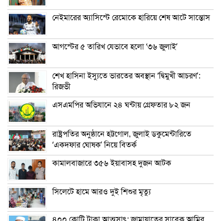
নেইমারের অ্যাসিস্টে রেমোকে হারিয়ে শেষ আটে সান্তোস
আগস্টের ৫ তারিখ যেভাবে হলো ‘৩৬ জুলাই’
শেখ হাসিনা ইস্যুতে ভারতের অবস্থান ‘দ্বিমুখী আচরণ’:
রিজভী
এসএমপির অভিযানে ২৪ ঘন্টায় গ্রেফতার ৮২ জন
রাষ্ট্রপতির অনুষ্ঠানে হট্টগোল, জুলাই ডকুমেন্টারিতে
‘একদফার ঘোষক’ নিয়ে বিতর্ক
কামালবাজারে ৩৫৬ ইয়াবাসহ দুজন আটক
সিলেটে হামে আরও দুই শিশুর মৃত্যু
৪০০ কোটি টাকা আত্মসাৎ: জামায়াতের সাবেক আমির