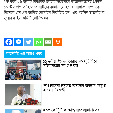
গত বছর ২৬ জুলাই দ্বিবার্ষিক জাতীয় সম্মেলনে কাউন্সিলরদের প্রত্যক্ষ
ভোটে সভাপতি হিসেবে সাইফুর রহমান সোহাগ ও সাধারণ সম্পাদক
হিসেবে এস এম জাকির হোসাইন নির্বাচিত হন। এর পরদিন ছাত্রলীগের
সুপার ফাইভ কমিটি ঘোষিত হয়।
. . . . . . . . .
রাজনীতি এর আরও খবর
১১ দলীয় ঐক্যের ঘেরাও কর্মসূচি ঘিরে
সচিবালয়ের সব গেট বন্ধ
শেখ হাসিনা ইস্যুতে ভারতের অবস্থান ‘দ্বিমুখী
আচরণ’: রিজভী
৪০০ কোটি টাকা আত্মসাৎ: জামায়াতের