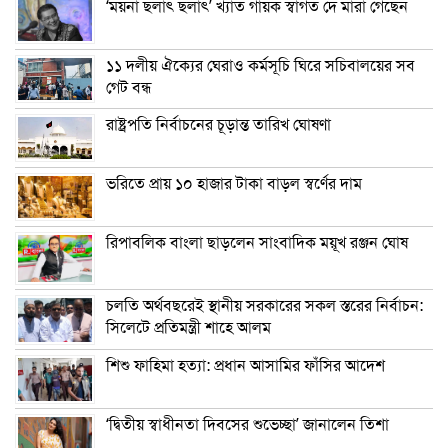
‘ময়না ছলাৎ ছলাৎ’ খ্যাত গায়ক স্বাগত দে মারা গেছেন
১১ দলীয় ঐক্যের ঘেরাও কর্মসূচি ঘিরে সচিবালয়ের সব
গেট বন্ধ
রাষ্ট্রপতি নির্বাচনের চূড়ান্ত তারিখ ঘোষণা
ভরিতে প্রায় ১০ হাজার টাকা বাড়ল স্বর্ণের দাম
রিপাবলিক বাংলা ছাড়লেন সাংবাদিক ময়ূখ রঞ্জন ঘোষ
চলতি অর্থবছরেই স্থানীয় সরকারের সকল স্তরের নির্বাচন:
সিলেটে প্রতিমন্ত্রী শাহে আলম
শিশু ফাহিমা হত্যা: প্রধান আসামির ফাঁসির আদেশ
‘দ্বিতীয় স্বাধীনতা দিবসের শুভেচ্ছা’ জানালেন তিশা