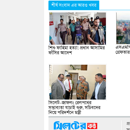
শীর্ষ সংবাদ এর আরও খবর
এসএমপি
শিশু ফাহিমা হত্যা: প্রধান আসামির
গ্রেফতা
ফাঁসির আদেশ
সিলেট–জাফলং রেলপথের
সম্ভাব্যতা যাচাই শুরু, সচিবদের
নিয়ে পরিদর্শনে মন্ত্রী
প
স