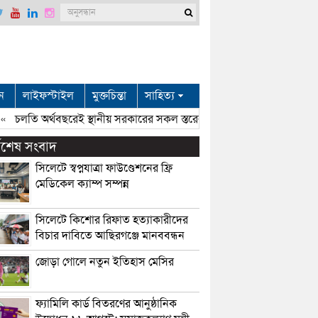
ন
লাইফস্টাইল
মুক্তচিন্তা
সাহিত্য
চলতি অর্থবছরেই স্থানীয় সরকারের সকল স্তরের নির্বাচন: সিলেটে প্রতিমন্ত্রী শা
্বশেষ সংবাদ
সিলেটে স্বপ্নযাত্রা ফাউণ্ডেশনের ফ্রি
মেডিকেল ক্যাম্প সম্পন্ন
সিলেটে কিশোর রিফাত হত্যাকারীদের
বিচার দাবিতে আছিরগঞ্জে মানববন্ধন
জোড়া গোলে নতুন ইতিহাস মেসির
ফ্যামিলি কার্ড বিতরণের আনুষ্ঠানিক