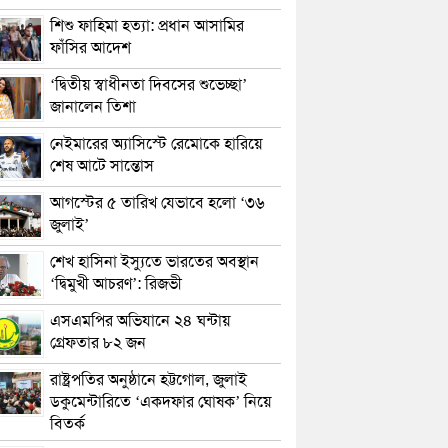
শিশু ফাহিমা হত্যা: প্রধান আসামির
ফাঁসির আদেশ
‘দ্বিতীয় স্বাধীনতা দিবসের শুভেচ্ছা’
জানালেন তিশা
নেইমারের অ্যাসিস্টে রেমোকে হারিয়ে
শেষ আটে সান্তোস
আগস্টের ৫ তারিখ যেভাবে হলো ‘৩৬
জুলাই’
শেখ হাসিনা ইস্যুতে ভারতের অবস্থান
‘দ্বিমুখী আচরণ’: রিজভী
এসএমপির অভিযানে ২৪ ঘন্টায়
গ্রেফতার ৮২ জন
রাষ্ট্রপতির অনুষ্ঠানে হট্টগোল, জুলাই
ডকুমেন্টারিতে ‘একদফার ঘোষক’ নিয়ে
বিতর্ক