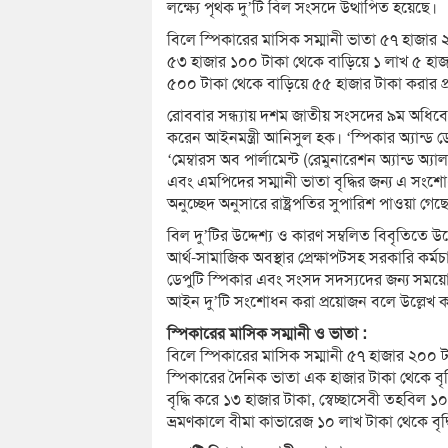
লক্ষ্যে পৃথক দু’টি বিল সংসদে উত্থাপিত হয়েছে।
বিলে স্পিকারের মাসিক সম্মানী ভাতা ৫৭ হাজার 
৫৩ হাজার ১০০ টাকা থেকে বাড়িয়ে ১ লাখ ৫ হাজ
৫০০ টাকা থেকে বাড়িয়ে ৫৫ হাজার টাকা করার প্র
রোববার সন্ধ্যায় দশম জাতীয় সংসদের ৯ম অধিবেশনে
করেন আইনমন্ত্রী আনিসুল হক। ‘স্পিকার অ্যান্ড ডেপ
‘মেম্বারস অব পার্লামেন্ট (রেমুনারেশন অ্যান্ড অ্য
এবং এমপিদের সম্মানী ভাতা বৃদ্ধির জন্য এ সংশো
অনুচ্ছেদ অনুসারে রাষ্ট্রপতির সুপারিশ পাওয়া গেছ
বিল দু’টির উদ্দেশ্য ও কারণ সম্বলিত বিবৃতিতে উল্
আর্থ-সামাজিক অবস্থার প্রেক্ষাপটসহ সরকারি কর্
ডেপুটি স্পিকার এবং সংসদ সদস্যদের জন্য সময়োপ
আইন দু’টি সংশোধন করা প্রয়োজন বলে উল্লেখ 
স্পিকারের মাসিক সম্মানী ও ভাতা :
বিলে স্পিকারের মাসিক সম্মানী ৫৭ হাজার ২০০ টা
স্পিকারের দৈনিক ভাতা এক হাজার টাকা থেকে বৃদ
বৃদ্ধি করে ১৩ হাজার টাকা, স্বেচ্ছাসেবী তহবিল 
ভ্রমণকালে বীমা কাভারেজ ১০ লাখ টাকা থেকে বৃদ্ধ