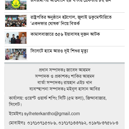
এসএমপির অভিযানে ২৪ ঘন্টায় গ্রেফতার ৮২ জন
রাষ্ট্রপতির অনুষ্ঠানে হট্টগোল, জুলাই ডকুমেন্টারিতে
‘একদফার ঘোষক’ নিয়ে বিতর্ক
কামালবাজারে ৩৫৬ ইয়াবাসহ দুজন আটক
সিলেটে হামে আরও দুই শিশুর মৃত্যু
প্রধান সম্পাদকঃ জাবেদ আহমদ
সম্পাদক ও প্রকাশকঃ শাকির আহমদ
বার্তা সম্পাদকঃ রায়হান এইচ খান
ব‍্যবস্হাপনা সম্পাদকঃ মইনুল হাসান আবির
কার্যালয়: ওয়েস্ট ওয়ার্ল্ড শপিং সিটি (৫ম তলা), জিন্দাবাজার,
সিলেট।
ইমেইলঃ sylheterkantho@gmail.com
মোবাইলঃ ০১৭১০৭১৫০৮৬, ০১৭১৭১৩৩৭৬২, ০১৯৭৮৩৭৫৮৮৩