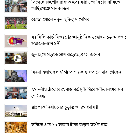
সিলেটে কিশোর রিফাত হত্যাকারীদের বিচার দাবিতে
আছিরগঞ্জে মানববন্ধন
জোড়া গোলে নতুন ইতিহাস মেসির
ফ্যামিলি কার্ড বিতরণের আনুষ্ঠানিক উদ্বোধন ১৬ আগস্ট:
সমাজকল্যাণ মন্ত্রী
জুলাইয়ে সড়কে প্রাণ ঝড়েছে ৪১৬ জনের
‘ময়না ছলাৎ ছলাৎ’ খ্যাত গায়ক স্বাগত দে মারা গেছেন
১১ দলীয় ঐক্যের ঘেরাও কর্মসূচি ঘিরে সচিবালয়ের সব
গেট বন্ধ
রাষ্ট্রপতি নির্বাচনের চূড়ান্ত তারিখ ঘোষণা
ভরিতে প্রায় ১০ হাজার টাকা বাড়ল স্বর্ণের দাম