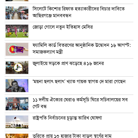
সিলেটে কিশোর রিফাত হত্যাকারীদের বিচার দাবিতে
আছিরগঞ্জে মানববন্ধন
জোড়া গোলে নতুন ইতিহাস মেসির
ফ্যামিলি কার্ড বিতরণের আনুষ্ঠানিক উদ্বোধন ১৬ আগস্ট:
সমাজকল্যাণ মন্ত্রী
জুলাইয়ে সড়কে প্রাণ ঝড়েছে ৪১৬ জনের
‘ময়না ছলাৎ ছলাৎ’ খ্যাত গায়ক স্বাগত দে মারা গেছেন
১১ দলীয় ঐক্যের ঘেরাও কর্মসূচি ঘিরে সচিবালয়ের সব
গেট বন্ধ
রাষ্ট্রপতি নির্বাচনের চূড়ান্ত তারিখ ঘোষণা
ভরিতে প্রায় ১০ হাজার টাকা বাড়ল স্বর্ণের দাম