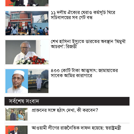
১১ দলীয় ঐক্যের ঘেরাও কর্মসূচি ঘিরে
সচিবালয়ের সব গেট বন্ধ
শেখ হাসিনা ইস্যুতে ভারতের অবস্থান ‘দ্বিমুখী
আচরণ’: রিজভী
৪০০ কোটি টাকা আত্মসাৎ: জামায়াতের
সাবেক আমির কারাগারে
সর্বশেষ সংবাদ
প্রাক্তনের সঙ্গে হঠাৎ দেখা, কী করবেন?
আওয়ামী লীগের রাজনৈতিক দাফন হয়েছে: স্বরাষ্ট্রমন্ত্রী